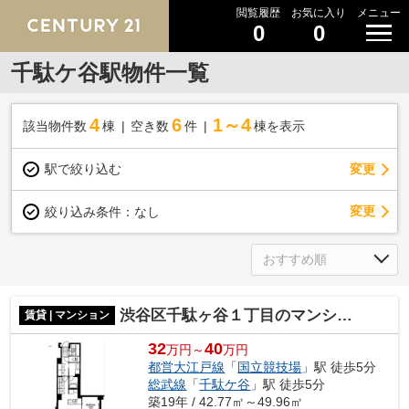
閲覧履歴
お気に入り
メニュー
0
0
千駄ケ谷駅物件一覧
4
6
1～4
該当物件数
棟
空き数
件
棟を表示
駅で絞り込む
変更
変更
絞り込み条件：
なし
渋谷区千駄ヶ谷１丁目のマンション
賃貸 | マンション
32
40
万円～
万円
都営大江戸線
「
国立競技場
」駅 徒歩5分
総武線
「
千駄ケ谷
」駅 徒歩5分
築19年 / 42.77㎡～49.96㎡