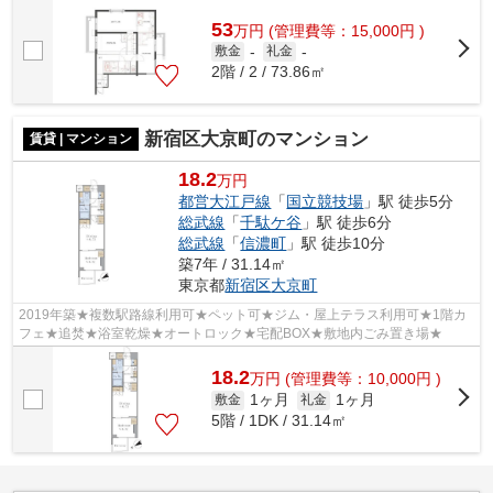
53
万
円
(管理費等：15,000円 )
敷金
-
礼金
-
2階 / 2 / 73.86㎡
新宿区大京町のマンション
賃貸 | マンション
18.2
万円
都営大江戸線
「
国立競技場
」駅 徒歩5分
総武線
「
千駄ケ谷
」駅 徒歩6分
総武線
「
信濃町
」駅 徒歩10分
築7年 / 31.14㎡
東京都
新宿区
大京町
2019年築★複数駅路線利用可★ペット可★ジム・屋上テラス利用可★1階カ
フェ★追焚★浴室乾燥★オートロック★宅配BOX★敷地内ごみ置き場★
18.2
万
円
(管理費等：10,000円 )
1ヶ月
1ヶ月
敷金
礼金
5階 / 1DK / 31.14㎡