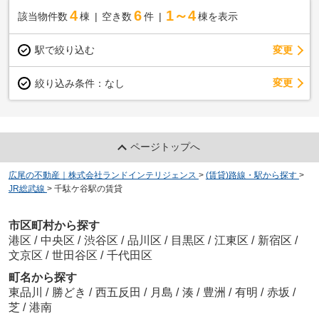
4
6
1～4
該当物件数
棟
空き数
件
棟を表示
駅で絞り込む
変更
変更
絞り込み条件：
なし
ページトップへ
広尾の不動産｜株式会社ランドインテリジェンス
>
(賃貸)路線・駅から探す
>
JR総武線
>
千駄ケ谷駅の賃貸
市区町村から探す
港区
/
中央区
/
渋谷区
/
品川区
/
目黒区
/
江東区
/
新宿区
/
文京区
/
世田谷区
/
千代田区
町名から探す
東品川
/
勝どき
/
西五反田
/
月島
/
湊
/
豊洲
/
有明
/
赤坂
/
芝
/
港南