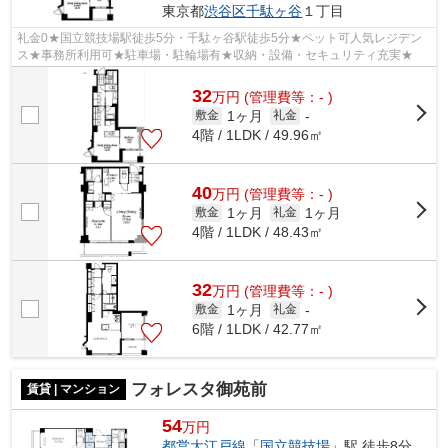
東京都
渋谷区
千駄ヶ谷
１丁目
礼金0★国立競技場駅徒歩5分・千駄ヶ谷駅徒歩5分★ペット可人気レジデン
ス★事務所利用可★駐車場・駐輪場有★収納・設備・セキュリティ充実★
32
万
円
(管理費等：- )
1ヶ月
敷金
礼金
-
4階 / 1LDK / 49.96㎡
40
万
円
(管理費等：- )
1ヶ月
1ヶ月
敷金
礼金
4階 / 1LDK / 48.43㎡
32
万
円
(管理費等：- )
1ヶ月
敷金
礼金
-
6階 / 1LDK / 42.77㎡
フォレスタ御苑前
賃貸 | マンション
54
万円
都営大江戸線
「
国立競技場
」駅 徒歩8分