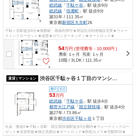
総武線
「
千駄ケ谷
」駅 徒歩9分
総武線
「
信濃町
」駅 徒歩9分
築31年 / 111.35㎡
東京都
新宿区
大京町
26
千駄ヶ谷駅徒歩8分★複数駅・路線利用可★周辺生活利便施設充実★ウォー
クインクローゼット★追焚★カウンターキッチン★オートロック★
54
万
円
(管理費等：10,000円 )
1ヶ月
1ヶ月
敷金
礼金
10階 / 3LDK / 111.35㎡
渋谷区千駄ヶ谷１丁目のマンション
賃貸 | マンション
敷0
礼0
53
万円
総武線
「
千駄ケ谷
」駅 徒歩4分
都営大江戸線
「
国立競技場
」駅 徒歩4分
築27年 / 73.86㎡
東京都
渋谷区
千駄ヶ谷
１丁目
礼金・敷金0★千駄ヶ谷駅・国立競技場駅徒歩5分圏内★ウォークインクロー
ゼット★浴室乾燥★独立洗面台★オートロック★防犯カメラ★宅配BOX★