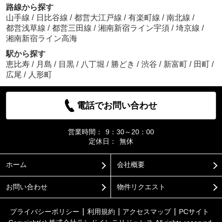
路線から探す
山手線
/
日比谷線
/
都営大江戸線
/
有楽町線
/
南北線
/
都営浅草線
/
都営三田線
/
湘南新宿ライン宇須
/
埼京線
/
湘南新宿ライン高海
駅から探す
恵比寿
/
月島
/
目黒
/
八丁堀
/
勝どき
/
渋谷
/
新富町
/
田町
/
広尾
/
人形町
電話でお問い合わせ
営業時間：
9：30～20：00
定休日：
無休
ホーム
会社概要
お問い合わせ
物件リクエスト
プライバシーポリシー
利用規約
アクセスマップ
PCサイト