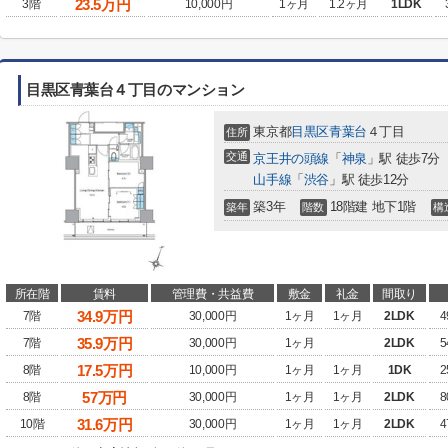
23.5
万円
3階
10,000円
1ヶ月
1.2ヶ月
1LDK
目黒区青葉台４丁目のマンション
東京都
目黒区
青葉台
４丁目
住所
交通
京王井の頭線
「
神泉
」駅 徒歩7分
山手線
「
渋谷
」駅 徒歩12分
築3年
18階建 地下1階
築年
階数
構
所在階
賃料
管理費・共益費
敷金
礼金
間取り
34.9
万円
7階
30,000円
1ヶ月
1ヶ月
2LDK
4
35.9
万円
7階
30,000円
1ヶ月
2LDK
5
17.5
万円
8階
10,000円
1ヶ月
1ヶ月
1DK
2
57
万円
8階
30,000円
1ヶ月
1ヶ月
2LDK
8
31.6
万円
10階
30,000円
1ヶ月
1ヶ月
2LDK
4