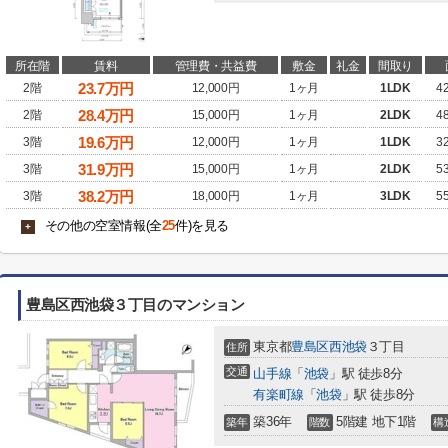
所在階
賃料
管理費・共益費
敷金
礼金
間取り
23.7
万円
2階
12,000円
1ヶ月
1LDK
4
28.4
万円
2階
15,000円
1ヶ月
2LDK
4
19.6
万円
3階
12,000円
1ヶ月
1LDK
3
31.9
万円
3階
15,000円
1ヶ月
2LDK
5
38.2
万円
3階
18,000円
1ヶ月
3LDK
5
その他の空室情報(全
25
件)を見る
+
豊島区西池袋３丁目のマンション
東京都
豊島区
西池袋
３丁目
住所
交通
山手線
「
池袋
」駅 徒歩8分
有楽町線
「
池袋
」駅 徒歩8分
築36年
5階建 地下1階
築年
階数
構