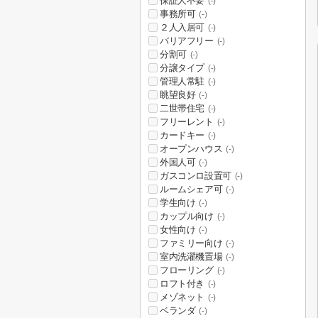
保証人不要
(-)
事務所可
(-)
２人入居可
(-)
バリアフリー
(-)
分割可
(-)
分譲タイプ
(-)
管理人常駐
(-)
眺望良好
(-)
二世帯住宅
(-)
フリーレント
(-)
カードキー
(-)
オープンハウス
(-)
外国人可
(-)
ガスコンロ設置可
(-)
ルームシェア可
(-)
学生向け
(-)
カップル向け
(-)
女性向け
(-)
ファミリー向け
(-)
室内洗濯機置場
(-)
フローリング
(-)
ロフト付き
(-)
メゾネット
(-)
ベランダ
(-)