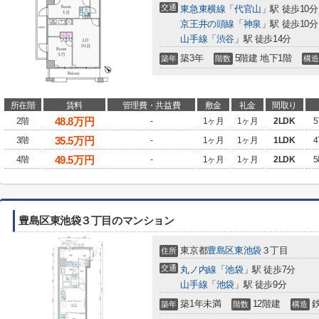
交通
東急東横線
「
代官山
」駅 徒歩10分
京王井の頭線
「
神泉
」駅 徒歩10分
山手線
「
渋谷
」駅 徒歩14分
築3年
5階建 地下1階
築年
階数
構造
所在階
賃料
管理費・共益費
敷金
礼金
間取り
48.8
万円
2階
-
1ヶ月
1ヶ月
2LDK
5
35.5
万円
3階
-
1ヶ月
1ヶ月
1LDK
4
49.5
万円
4階
-
1ヶ月
1ヶ月
2LDK
5
豊島区東池袋３丁目のマンション
東京都
豊島区
東池袋
３丁目
住所
交通
丸ノ内線
「
池袋
」駅 徒歩7分
山手線
「
池袋
」駅 徒歩9分
築1年未満
12階建
築年
階数
構造