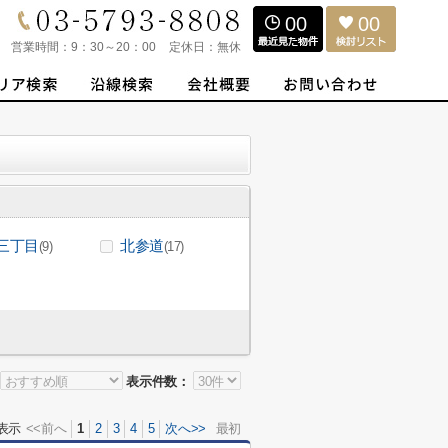
00
00
営業時間：
9：30～20：00
定休日：
無休
三丁目
北参道
(9)
(17)
表示件数：
表示
<<前へ
1
2
3
4
5
次へ>>
最初