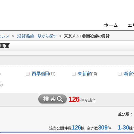
ェンス
>
(賃貸)路線・駅から探す
>
東京メトロ副都心線の賃貸
画面
西早稲田
東新宿
新宿
)
(11)
(10)
5)
126
件が該当
並び順：
126
309
1-30
該当公開件数
棟 空き数
件
棟