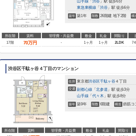
山手線
「
渋谷
」駅 徒歩6分
東急東横線
「
渋谷
」駅 徒歩6分
築1年
26階建 地下2階
築年
階数
構
所在階
賃料
管理費・共益費
敷金
礼金
間取り
70
万円
17階
-
1ヶ月
1ヶ月
2LDK
74
渋谷区千駄ヶ谷４丁目のマンション
東京都
渋谷区
千駄ヶ谷
４丁目
住所
交通
副都心線
「
北参道
」駅 徒歩3分
山手線
「
代々木
」駅 徒歩8分
築9年
6階建
鉄筋コ
築年
階数
構造
所在階
賃料
管理費・共益費
敷金
礼金
間取り