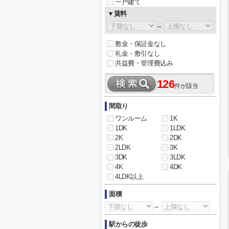
一戸建て
▼賃料
～
敷金・保証金なし
礼金・敷引なし
共益費・管理費込み
126
件が該当
間取り
ワンルーム
1K
1DK
1LDK
2K
2DK
2LDK
3K
3DK
3LDK
4K
4DK
4LDK以上
面積
～
駅からの徒歩