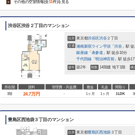
その他の空室情報(全
11
件)を見る
+
渋谷区渋谷２丁目のマンション
東京都
渋谷区
渋谷
２丁目
住所
交通
湘南新宿ライン宇須
「
渋谷
」駅 徒
銀座線
「
表参道
」駅 徒歩10分
千代田線
「
明治神宮前
」駅 徒歩1
築2年
14階建 地下1階
築年
階数
構
所在階
賃料
管理費・共益費
敷金
礼金
間取り
24.7
万円
3階
-
1ヶ月
1ヶ月
1LDK
3
豊島区西池袋３丁目のマンション
東京都
豊島区
西池袋
３丁目
住所