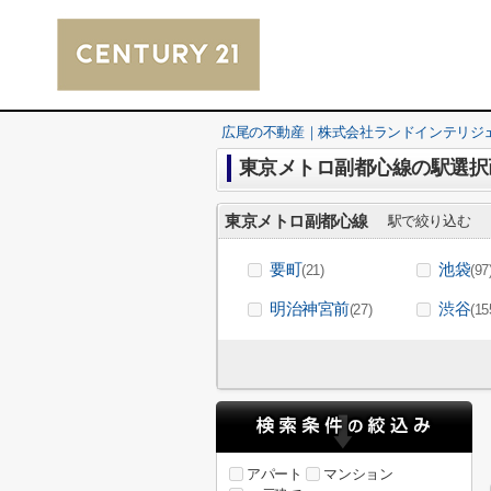
広尾の不動産｜株式会社ランドインテリジ
東京メトロ副都心線の駅選択
東京メトロ副都心線
駅で絞り込む
要町
池袋
(21)
(97
明治神宮前
渋谷
(27)
(15
アパート
マンション