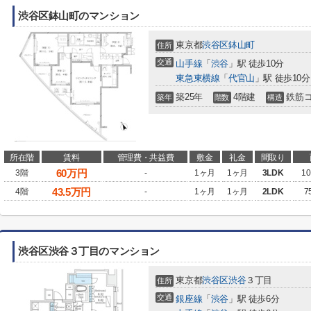
渋谷区鉢山町のマンション
東京都
渋谷区
鉢山町
住所
交通
山手線
「
渋谷
」駅 徒歩10分
東急東横線
「
代官山
」駅 徒歩10分
築25年
4階建
鉄筋
築年
階数
構造
所在階
賃料
管理費・共益費
敷金
礼金
間取り
60
万円
3階
-
1ヶ月
1ヶ月
3LDK
10
43.5
万円
4階
-
1ヶ月
1ヶ月
2LDK
7
渋谷区渋谷３丁目のマンション
東京都
渋谷区
渋谷
３丁目
住所
交通
銀座線
「
渋谷
」駅 徒歩6分