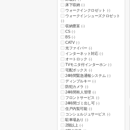
床下収納
(-)
ウォークインクロゼット
(-)
ウォークインシューズクロゼット
(-)
収納豊富
(-)
CS
(-)
BS
(-)
CATV
(-)
光ファイバー
(-)
インターネット対応
(-)
オートロック
(-)
TVモニタ付インターホン
(-)
宅配ボックス
(-)
24時間緊急通報システム
(-)
ディンプルキー
(-)
防犯カメラ
(-)
24時間有人管理
(-)
フロントサービス
(-)
24時間ゴミ出し可
(-)
住戸内覧可能
(-)
コンシェルジュサービス
(-)
駐車場あり
(-)
2階以上
(-)