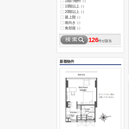
1階の物件
(-)
10階以上
(-)
20階以上
(-)
最上階
(-)
南向き
(-)
角部屋
(-)
126
件が該当
新着物件