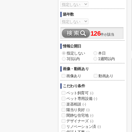
築年数
126
件が該当
情報公開日
指定しない
本日
3日以内
1週間以内
画像・動画あり
画像あり
動画あり
こだわり条件
ペット飼育可
(-)
ペット専用設備
(-)
楽器相談
(-)
陽当り良好
(-)
閑静な住宅地
(-)
デザイナーズ
(-)
リノベーション済
(-)