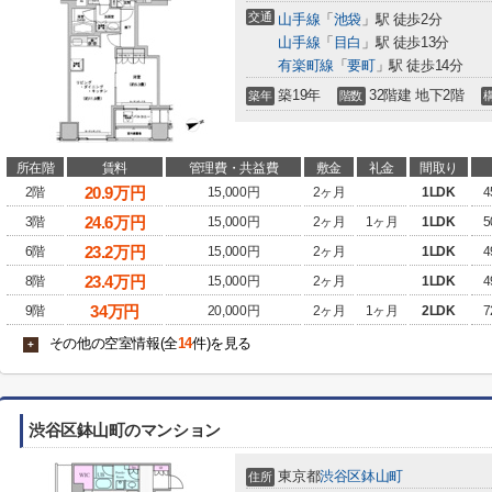
交通
山手線
「
池袋
」駅 徒歩2分
山手線
「
目白
」駅 徒歩13分
有楽町線
「
要町
」駅 徒歩14分
築19年
32階建 地下2階
築年
階数
所在階
賃料
管理費・共益費
敷金
礼金
間取り
20.9
万円
2階
15,000円
2ヶ月
1LDK
4
24.6
万円
3階
15,000円
2ヶ月
1ヶ月
1LDK
5
23.2
万円
6階
15,000円
2ヶ月
1LDK
4
23.4
万円
8階
15,000円
2ヶ月
1LDK
4
34
万円
9階
20,000円
2ヶ月
1ヶ月
2LDK
7
その他の空室情報(全
14
件)を見る
+
渋谷区鉢山町のマンション
東京都
渋谷区
鉢山町
住所