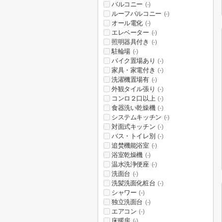
バルコニー
(-)
ルーフバルコニー
(-)
オール電化
(-)
エレベーター
(-)
照明器具付き
(-)
駐輪場
(-)
バイク置場あり
(-)
家具・家電付き
(-)
洗濯機置場有
(-)
外観タイル張り
(-)
コンロ２口以上
(-)
食器洗い乾燥機
(-)
システムキッチン
(-)
対面式キッチン
(-)
バス・トイレ別
(-)
追焚機能浴室
(-)
浴室乾燥機
(-)
温水洗浄便座
(-)
洗面台
(-)
洗髪洗面化粧台
(-)
シャワー
(-)
独立洗面台
(-)
エアコン
(-)
床暖房
(-)