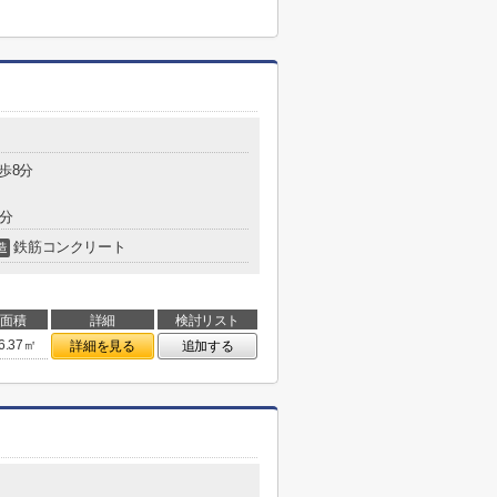
歩8分
7分
鉄筋コンクリート
造
面積
詳細
検討リスト
6.37㎡
詳細を見る
追加する