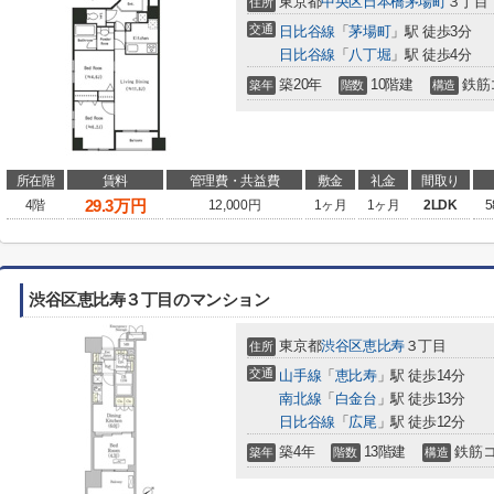
東京都
中央区
日本橋茅場町
３丁目
住所
交通
日比谷線
「
茅場町
」駅 徒歩3分
日比谷線
「
八丁堀
」駅 徒歩4分
築20年
10階建
鉄筋
築年
階数
構造
所在階
賃料
管理費・共益費
敷金
礼金
間取り
29.3
万円
4階
12,000円
1ヶ月
1ヶ月
2LDK
5
渋谷区恵比寿３丁目のマンション
東京都
渋谷区
恵比寿
３丁目
住所
交通
山手線
「
恵比寿
」駅 徒歩14分
南北線
「
白金台
」駅 徒歩13分
日比谷線
「
広尾
」駅 徒歩12分
築4年
13階建
鉄筋
築年
階数
構造