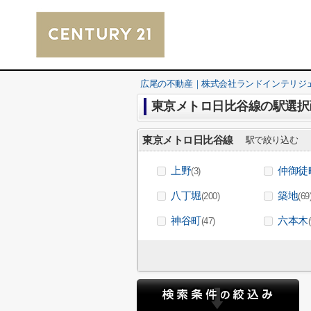
広尾の不動産｜株式会社ランドインテリジ
東京メトロ日比谷線の駅選択
東京メトロ日比谷線
駅で絞り込む
上野
仲御徒
(3)
八丁堀
築地
(200)
(69
神谷町
六本木
(47)