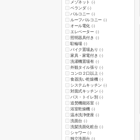
メゾネット
(-)
ベランダ
(-)
バルコニー
(-)
ルーフバルコニー
(-)
オール電化
(-)
エレベーター
(-)
照明器具付き
(-)
駐輪場
(-)
バイク置場あり
(-)
家具・家電付き
(-)
洗濯機置場有
(-)
外観タイル張り
(-)
コンロ２口以上
(-)
食器洗い乾燥機
(-)
システムキッチン
(-)
対面式キッチン
(-)
バス・トイレ別
(-)
追焚機能浴室
(-)
浴室乾燥機
(-)
温水洗浄便座
(-)
洗面台
(-)
洗髪洗面化粧台
(-)
シャワー
(-)
独立洗面台
(-)