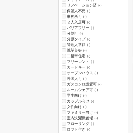
リノベーション済
(-)
保証人不要
(-)
事務所可
(-)
２人入居可
(-)
バリアフリー
(-)
分割可
(-)
分譲タイプ
(-)
管理人常駐
(-)
眺望良好
(-)
二世帯住宅
(-)
フリーレント
(-)
カードキー
(-)
オープンハウス
(-)
外国人可
(-)
ガスコンロ設置可
(-)
ルームシェア可
(-)
学生向け
(-)
カップル向け
(-)
女性向け
(-)
ファミリー向け
(-)
室内洗濯機置場
(-)
フローリング
(-)
ロフト付き
(-)