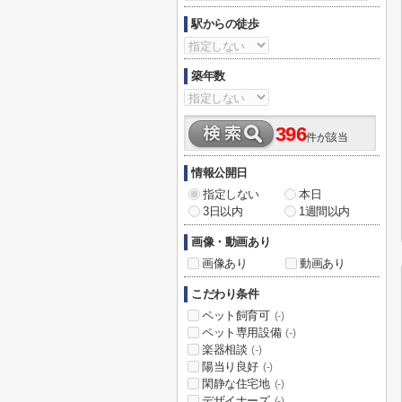
駅からの徒歩
築年数
396
件が該当
情報公開日
指定しない
本日
3日以内
1週間以内
画像・動画あり
画像あり
動画あり
こだわり条件
ペット飼育可
(-)
ペット専用設備
(-)
楽器相談
(-)
陽当り良好
(-)
閑静な住宅地
(-)
デザイナーズ
(-)