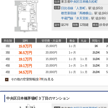
東京都
中央区
日本橋久松町
住所
交通
日比谷線
「
人形町
」駅 徒歩5分
都営新宿線
「
馬喰横山
」駅 徒歩6
半蔵門線
「
水天宮前
」駅 徒歩9分
築2年
12階建
鉄骨
築年
階数
構造
所在階
賃料
管理費・共益費
敷金
礼金
間取り
15.9
万円
3階
15,000円
1ヶ月
1K
2
36.5
万円
3階
20,000円
1ヶ月
2LDK
5
19.1
万円
4階
15,000円
1ヶ月
1ヶ月
1LDK
3
19.1
万円
4階
15,000円
1ヶ月
1ヶ月
1LDK
3
34.5
万円
4階
20,000円
1ヶ月
1ヶ月
2LDK
5
その他の空室情報(全
7
件)を見る
+
中央区日本橋茅場町３丁目のマンション