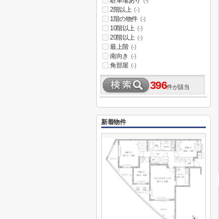
駐車場あり
(-)
2階以上
(-)
1階の物件
(-)
10階以上
(-)
20階以上
(-)
最上階
(-)
南向き
(-)
角部屋
(-)
396
件が該当
新着物件