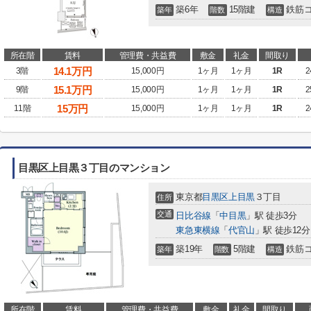
築6年
15階建
鉄筋
築年
階数
構造
所在階
賃料
管理費・共益費
敷金
礼金
間取り
14.1
万円
3階
15,000円
1ヶ月
1ヶ月
1R
2
15.1
万円
9階
15,000円
1ヶ月
1ヶ月
1R
2
15
万円
11階
15,000円
1ヶ月
1ヶ月
1R
2
目黒区上目黒３丁目のマンション
東京都
目黒区
上目黒
３丁目
住所
交通
日比谷線
「
中目黒
」駅 徒歩3分
東急東横線
「
代官山
」駅 徒歩12分
築19年
5階建
鉄筋
築年
階数
構造
所在階
賃料
管理費・共益費
敷金
礼金
間取り