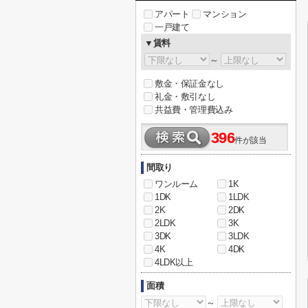
アパート
マンション
一戸建て
▼賃料
～
敷金・保証金なし
礼金・敷引なし
共益費・管理費込み
396
件が該当
間取り
ワンルーム
1K
1DK
1LDK
2K
2DK
2LDK
3K
3DK
3LDK
4K
4DK
4LDK以上
面積
～