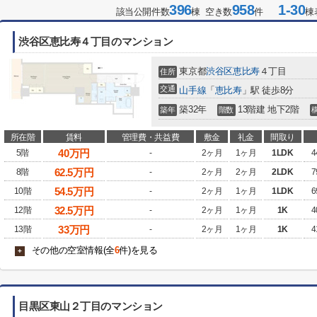
396
958
1-30
該当公開件数
棟 空き数
件
棟
渋谷区恵比寿４丁目のマンション
東京都
渋谷区
恵比寿
４丁目
住所
交通
山手線
「
恵比寿
」駅 徒歩8分
築32年
13階建 地下2階
築年
階数
所在階
賃料
管理費・共益費
敷金
礼金
間取り
40
万円
5階
-
2ヶ月
1ヶ月
1LDK
4
62.5
万円
8階
-
2ヶ月
2ヶ月
2LDK
7
54.5
万円
10階
-
2ヶ月
1ヶ月
1LDK
6
32.5
万円
12階
-
2ヶ月
1ヶ月
1K
4
33
万円
13階
-
2ヶ月
1ヶ月
1K
4
その他の空室情報(全
6
件)を見る
+
目黒区東山２丁目のマンション