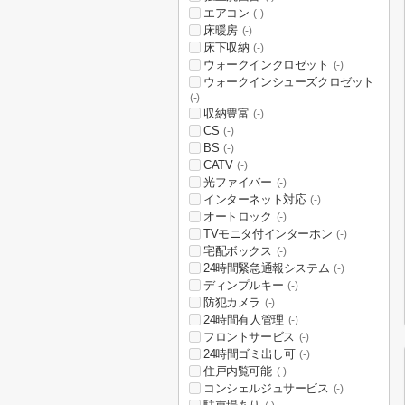
エアコン
(-)
床暖房
(-)
床下収納
(-)
ウォークインクロゼット
(-)
ウォークインシューズクロゼット
(-)
収納豊富
(-)
CS
(-)
BS
(-)
CATV
(-)
光ファイバー
(-)
インターネット対応
(-)
オートロック
(-)
TVモニタ付インターホン
(-)
宅配ボックス
(-)
24時間緊急通報システム
(-)
ディンプルキー
(-)
防犯カメラ
(-)
24時間有人管理
(-)
フロントサービス
(-)
24時間ゴミ出し可
(-)
住戸内覧可能
(-)
コンシェルジュサービス
(-)