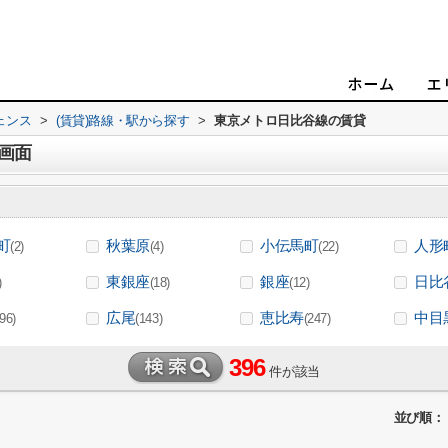
ェンス
>
(賃貸)路線・駅から探す
>
東京メトロ日比谷線の賃貸
画面
町
秋葉原
小伝馬町
人形
(2)
(4)
(22)
東銀座
銀座
日比
)
(18)
(12)
広尾
恵比寿
中目
(96)
(143)
(247)
396
件が該当
並び順：