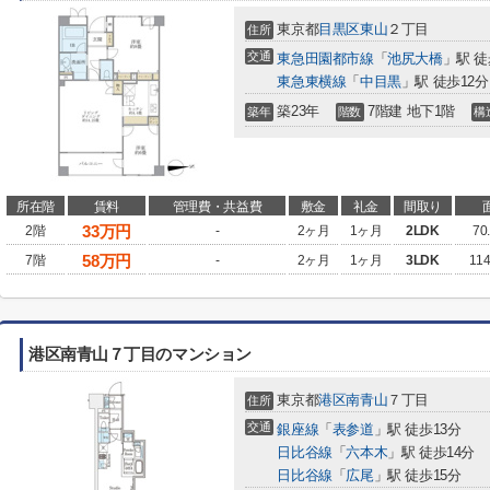
東京都
目黒区
東山
２丁目
住所
交通
東急田園都市線
「
池尻大橋
」駅 徒
東急東横線
「
中目黒
」駅 徒歩12分
築23年
7階建 地下1階
築年
階数
構
所在階
賃料
管理費・共益費
敷金
礼金
間取り
33
万円
2階
-
2ヶ月
1ヶ月
2LDK
70
58
万円
7階
-
2ヶ月
1ヶ月
3LDK
11
港区南青山７丁目のマンション
東京都
港区
南青山
７丁目
住所
交通
銀座線
「
表参道
」駅 徒歩13分
日比谷線
「
六本木
」駅 徒歩14分
日比谷線
「
広尾
」駅 徒歩15分