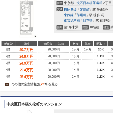
東京都
中央区
日本橋茅場町
２丁目
住所
交通
日比谷線
「
茅場町
」駅 徒歩3分
東西線
「
茅場町
」駅 徒歩3分
都営浅草線
「
日本橋
」駅 徒歩6分
築1年未満
10階建
築年
階数
構造
所在階
賃料
管理費・共益費
敷金
礼金
間取り
20.7
万円
2階
20,000円
1ヶ月
1ヶ月
1DK
3
24.9
万円
2階
20,000円
1ヶ月
1LDK
3
24.9
万円
2階
20,000円
1ヶ月
1LDK
4
25.4
万円
4階
20,000円
1ヶ月
1LDK
3
25.4
万円
4階
20,000円
1ヶ月
1LDK
4
その他の空室情報(全
23
件)を見る
+
中央区日本橋久松町のマンション