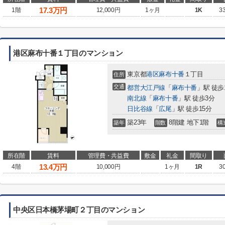
17.3
万円
1階
12,000円
1ヶ月
1K
3
港区麻布十番１丁目のマンション
東京都
港区
麻布十番
１丁目
住所
交通
都営大江戸線
「
麻布十番
」駅 徒歩
南北線
「
麻布十番
」駅 徒歩3分
日比谷線
「
広尾
」駅 徒歩15分
築23年
8階建 地下1階
築年
階数
構
所在階
賃料
管理費・共益費
敷金
礼金
間取り
13.4
万円
4階
10,000円
1ヶ月
1R
3
中央区日本橋茅場町２丁目のマンション