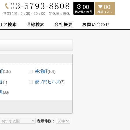
00
00
営業時間：
9：30～20：00
定休日：
無休
町
茅場町
(132)
(101)
谷
虎ノ門ヒルズ
(1)
(7)
黒
(88)
表示件数：