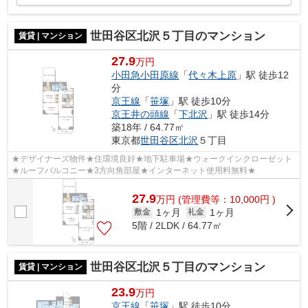
世田谷区北沢５丁目のマンション
賃貸 | マンション
27.9
万円
小田急小田原線
「
代々木上原
」駅 徒歩12
分
京王線
「
笹塚
」駅 徒歩10分
京王井の頭線
「
下北沢
」駅 徒歩14分
築18年 / 64.77㎡
東京都
世田谷区
北沢
５丁目
★デザイナーズ物件★住環境良好★地下駐車場★ウォークインクローゼット
★ルーフバルコニー★3方向角部屋★インターネット使用料無料★
27.9
万
円
(管理費等：10,000円 )
1ヶ月
1ヶ月
敷金
礼金
5階 / 2LDK / 64.77㎡
世田谷区北沢５丁目のマンション
賃貸 | マンション
23.9
万円
京王線
「
笹塚
」駅 徒歩10分