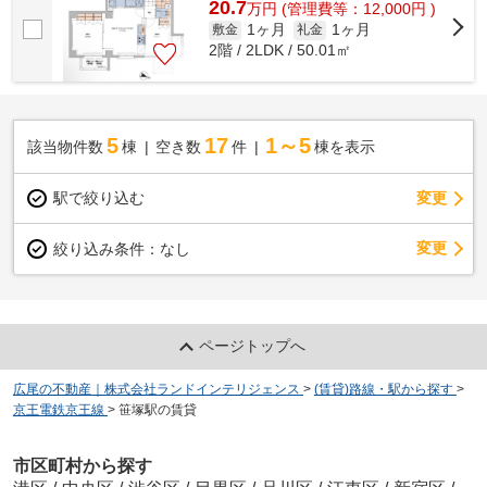
20.7
万
円
(管理費等：12,000円 )
1ヶ月
1ヶ月
敷金
礼金
2階 / 2LDK / 50.01㎡
5
17
1～5
該当物件数
棟
空き数
件
棟を表示
駅で絞り込む
変更
変更
絞り込み条件：
なし
ページトップへ
広尾の不動産｜株式会社ランドインテリジェンス
>
(賃貸)路線・駅から探す
>
京王電鉄京王線
>
笹塚駅の賃貸
市区町村から探す