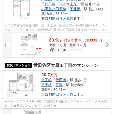
千代田線
「
代々木上原
」駅 徒歩12分
小田急小田原線
「
下北沢
」駅 徒歩14分
築18年 / 53.80㎡
東京都
世田谷区
北沢
５丁目
人気の閑静な高級住宅街「代々木上原」駅徒歩12分★4駅利用可★デザイナ
ーズマンション★ネット無料★防犯重視の地下駐輪場★設備・セキュリティ
充実★
23.9
万
円
(管理費等：10,000円 )
1ヶ月
1ヶ月
敷金
礼金
3階 / 1LDK / 53.80㎡
世田谷区大原１丁目のマンション
賃貸 | マンション
20.7
万円
京王線
「
代田橋
」駅 徒歩5分
京王線
「
笹塚
」駅 徒歩8分
築8年 / 50.01㎡
東京都
世田谷区
大原
１丁目
★築浅レジデンス★角部屋・2面採光★宅配ボックス★オートロック★大型
ＳＩＣ★三口ガスコンログリル付き★