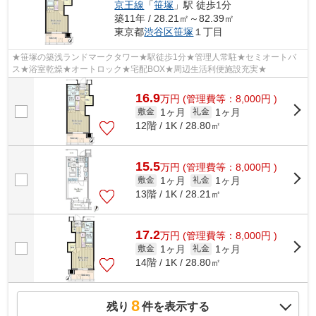
京王線
「
笹塚
」駅 徒歩1分
築11年 / 28.21㎡～82.39㎡
東京都
渋谷区
笹塚
１丁目
★笹塚の築浅ランドマークタワー★駅徒歩1分★管理人常駐★セミオートバ
ス★浴室乾燥★オートロック★宅配BOX★周辺生活利便施設充実★
16.9
万
円
(管理費等：8,000円 )
1ヶ月
1ヶ月
敷金
礼金
12階 / 1K / 28.80㎡
15.5
万
円
(管理費等：8,000円 )
1ヶ月
1ヶ月
敷金
礼金
13階 / 1K / 28.21㎡
17.2
万
円
(管理費等：8,000円 )
1ヶ月
1ヶ月
敷金
礼金
14階 / 1K / 28.80㎡
8
残り
件を表示する