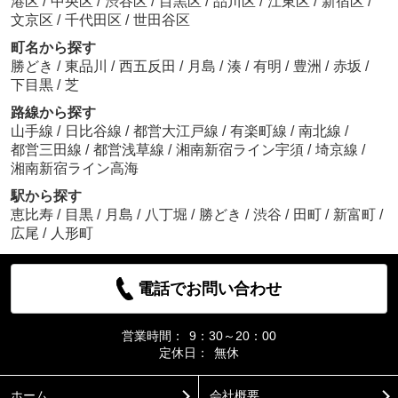
港区
/
中央区
/
渋谷区
/
目黒区
/
品川区
/
江東区
/
新宿区
/
文京区
/
千代田区
/
世田谷区
町名から探す
勝どき
/
東品川
/
西五反田
/
月島
/
湊
/
有明
/
豊洲
/
赤坂
/
下目黒
/
芝
路線から探す
山手線
/
日比谷線
/
都営大江戸線
/
有楽町線
/
南北線
/
都営三田線
/
都営浅草線
/
湘南新宿ライン宇須
/
埼京線
/
湘南新宿ライン高海
駅から探す
恵比寿
/
目黒
/
月島
/
八丁堀
/
勝どき
/
渋谷
/
田町
/
新富町
/
広尾
/
人形町
電話でお問い合わせ
営業時間：
9：30～20：00
定休日：
無休
ホーム
会社概要