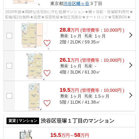
東京都
渋谷区
幡ヶ谷
３丁目
2020年築★閑静な住宅街に佇む低層マンション★幡ヶ谷駅・笹塚駅利用可★
駐輪場2台無料★追焚★浴室乾燥★独立洗面台★オートロック★宅配BOX★
28.8
万
円
(管理費等：10,000円 )
1ヶ月
1ヶ月
敷金
礼金
2階 / 2LDK / 59.35㎡
26.1
万
円
(管理費等：10,000円 )
1ヶ月
敷金
礼金
-
4階 / 3LDK / 61.30㎡
19.5
万
円
(管理費等：10,000円 )
1ヶ月
1.5ヶ月
敷金
礼金
5階 / 1LDK / 41.38㎡
渋谷区笹塚１丁目のマンション
賃貸 | マンション
15.5
58
万円～
万円