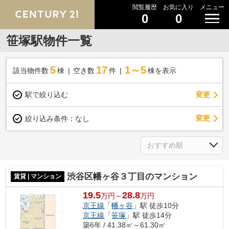
閲覧履歴
お気に入り
メニュー
0
0
笹塚駅物件一覧
5
17
1～5
該当物件数
棟
空き数
件
棟を表示
駅で絞り込む
変更
変更
絞り込み条件：
なし
渋谷区幡ヶ谷３丁目のマンション
賃貸 | マンション
19.5
28.8
万円～
万円
京王線
「
幡ヶ谷
」駅 徒歩10分
京王線
「
笹塚
」駅 徒歩14分
築6年 / 41.38㎡～61.30㎡