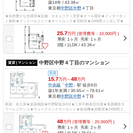
築14年 / 43.38㎡
東京都
中野区
中野
４丁目
★自然豊かな住環境★設備・セキュリティ充実★オール電化★インターネッ
ト無料★ウッドバルコニー★オートロック★宅BOX★24時間ゴミ出し可★
25.7
万
円
(管理費等：10,000円 )
1ヶ月
1ヶ月
敷金
礼金
3階 / 1LDK / 43.38㎡
中野区中野４丁目のマンション
賃貸 | マンション
新築
15.7
48
万円～
万円
中央線
「
中野
」駅 徒歩6分
築1年未満 / 30.65㎡～78.61㎡
東京都
中野区
中野
４丁目
新築・未入居★楽器相談★中野駅徒歩6分★三井不動産旧分譲★免震構造タ
ワーレジデンス★ウォークインクローゼット★食洗機★床暖房★24時間ゴミ
出し可★
48
万
円
(管理費等：20,000円 )
1ヶ月
2ヶ月
敷金
礼金
4階 / 3LDK / 78.61㎡