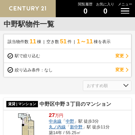
閲覧履歴
お気に入り
メニュー
0
0
中野駅物件一覧
11
51
1～11
該当物件数
棟
空き数
件
棟を表示
駅で絞り込む
変更
変更
絞り込み条件：
なし
中野区中野３丁目のマンション
賃貸 | マンション
27
万円
中央線
「
中野
」駅 徒歩3分
丸ノ内線
「
新中野
」駅 徒歩11分
築14年 / 55.25㎡