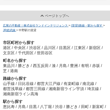
ページトップへ
広尾の不動産｜株式会社ランドインテリジェンス
>
(賃貸)路線・駅から探す
>
JR総武線
>
中野駅の賃貸
市区町村から探す
港区
/
中央区
/
渋谷区
/
品川区
/
目黒区
/
江東区
/
新宿区
/
文京区
/
千代田区
/
世田谷区
町名から探す
東品川
/
勝どき
/
西五反田
/
湊
/
月島
/
豊洲
/
有明
/
赤坂
/
芝
/
港南
路線から探す
山手線
/
日比谷線
/
都営大江戸線
/
有楽町線
/
南北線
/
都営浅草線
/
都営三田線
/
湘南新宿ライン宇須
/
埼京線
/
湘南新宿ライン高海
駅から探す
恵比寿
/
月島
/
目黒
/
八丁堀
/
渋谷
/
勝どき
/
田町
/
新富町
/