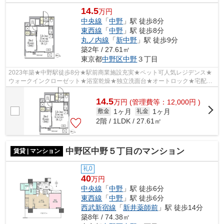
14.5
万円
中央線
「
中野
」駅 徒歩8分
東西線
「
中野
」駅 徒歩8分
丸ノ内線
「
新中野
」駅 徒歩9分
築2年 / 27.61㎡
東京都
中野区
中野
３丁目
2023年築★中野駅徒歩8分★駅前商業施設充実★ペット可人気レジデンス★
ウォークインクローゼット★浴室乾燥★独立洗面台★オートロック★宅配
NOX★24時間ゴミ出し可★
14.5
万
円
(管理費等：12,000円 )
1ヶ月
1ヶ月
敷金
礼金
2階 / 1LDK / 27.61㎡
中野区中野５丁目のマンション
賃貸 | マンション
礼0
40
万円
中央線
「
中野
」駅 徒歩6分
東西線
「
中野
」駅 徒歩6分
西武新宿線
「
新井薬師前
」駅 徒歩14分
築8年 / 74.38㎡