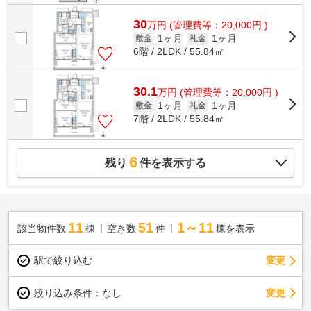
30
万
円
(管理費等：20,000円 )
1ヶ月
1ヶ月
敷金
礼金
6階 / 2LDK / 55.84㎡
30.1
万
円
(管理費等：20,000円 )
1ヶ月
1ヶ月
敷金
礼金
7階 / 2LDK / 55.84㎡
6
残り
件を表示する
11
51
1～11
該当物件数
棟
空き数
件
棟を表示
駅で絞り込む
変更
変更
絞り込み条件：
なし