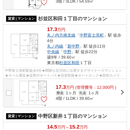
3階 / 3LDK / 54.59㎡
杉並区和田１丁目のマンション
賃貸 | マンション
17.3
万円
丸ノ内方南支線
「
中野富士見町
」駅 徒歩
4分
丸ノ内線
「
新中野
」駅 徒歩11分
中央線
「
中野
」駅 徒歩22分
築9年 / 39.60㎡
東京都
杉並区
和田
１丁目
中野富士見町駅徒歩4分★閑静な住宅街に位置するデザイナーズマンション
★オール電化★追焚付オートバス★浴室乾燥★オートロック★防犯カメラ★
宅配BOX★敷地内ごみ置き場★
17.3
万
円
(管理費等：12,000円 )
1ヶ月
1ヶ月
敷金
礼金
4階 / 1LDK / 39.60㎡
中野区新井１丁目のマンション
賃貸 | マンション
14.5
15.2
万円～
万円