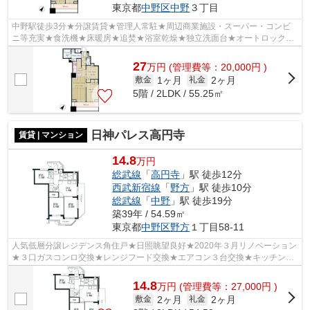
東京都
中野区
中野
３丁目
中野駅徒歩3分★分譲賃貸★管理人常駐★周辺商業施設・スーパー・コンビ
ニ等充実★食洗機★床暖房★追焚★浴室乾燥★独立洗面台★オートロック★
宅配BOX★
27
万
円
(管理費等：20,000円 )
1ヶ月
2ヶ月
敷金
礼金
5階 / 2LDK / 55.25㎡
日神パレス高円寺
賃貸 | マンション
14.8
万円
総武線
「
高円寺
」駅 徒歩12分
西武新宿線
「
野方
」駅 徒歩10分
総武線
「
中野
」駅 徒歩19分
築39年 / 54.59㎡
東京都
中野区
野方
１丁目58-11
人気低層分譲レジデンス角住戸★日照眺望良好★2020年３月リノベーション
★３口ガスコンロ交換★レンジフード交換★エアコン３台交換★キッチン・
浴室水栓交換★浴室換気扇交換
14.8
万
円
(管理費等：27,000円 )
2ヶ月
2ヶ月
敷金
礼金