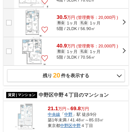
30.5
万
円
(管理費等：20,000円 )
1ヶ月
1ヶ月
敷金
礼金
5階 / 2LDK / 56.90㎡
40.9
万
円
(管理費等：20,000円 )
1ヶ月
1ヶ月
敷金
礼金
5階 / 3LDK / 70.56㎡
20
残り
件を表示する
中野区中野４丁目のマンション
賃貸 | マンション
21.1
69.8
万円～
万円
中央線
「
中野
」駅 徒歩9分
築1年未満 / 41.48㎡～85.03㎡
東京都
中野区
中野
４丁目