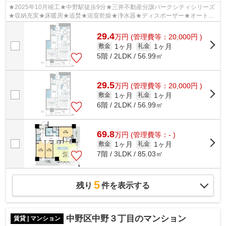
★2025年10月竣工★中野駅徒歩9分★三井不動産分譲パークシティシリーズ
★収納充実★床暖房★追焚★浴室乾燥★浄水器★ディスポーザー★オートロ
ック★宅配BOX★
29.4
万
円
(管理費等：20,000円 )
1ヶ月
1ヶ月
敷金
礼金
5階 / 2LDK / 56.99㎡
29.5
万
円
(管理費等：20,000円 )
1ヶ月
1ヶ月
敷金
礼金
6階 / 2LDK / 56.99㎡
69.8
万
円
(管理費等：- )
1ヶ月
1ヶ月
敷金
礼金
7階 / 3LDK / 85.03㎡
5
残り
件を表示する
中野区中野３丁目のマンション
賃貸 | マンション