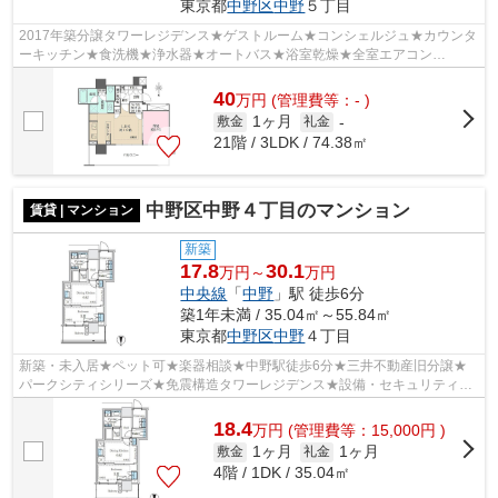
東京都
中野区
中野
５丁目
2017年築分譲タワーレジデンス★ゲストルーム★コンシェルジュ★カウンタ
ーキッチン★食洗機★浄水器★オートバス★浴室乾燥★全室エアコン
★WIC★納戸★
40
万
円
(管理費等：- )
1ヶ月
敷金
礼金
-
21階 / 3LDK / 74.38㎡
中野区中野４丁目のマンション
賃貸 | マンション
新築
17.8
30.1
万円～
万円
中央線
「
中野
」駅 徒歩6分
築1年未満 / 35.04㎡～55.84㎡
東京都
中野区
中野
４丁目
新築・未入居★ペット可★楽器相談★中野駅徒歩6分★三井不動産旧分譲★
パークシティシリーズ★免震構造タワーレジデンス★設備・セキュリティ充
実★
18.4
万
円
(管理費等：15,000円 )
1ヶ月
1ヶ月
敷金
礼金
4階 / 1DK / 35.04㎡