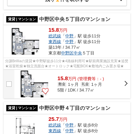
中野区中央５丁目のマンション
賃貸 | マンション
15.8
万円
総武線
「
中野
」駅 徒歩11分
東西線
「
中野
」駅 徒歩11分
築13年 / 34.77㎡
東京都
中野区
中央
５丁目
分譲Brilliaの賃貸★中野駅徒歩11分★4路線利用可★駅前商業施設充実★追焚
★浴室乾燥★独立洗面台★オートロック★宅配BOX★敷地内ごみ置き場★
15.8
万
円
(管理費等：- )
1ヶ月
1ヶ月
敷金
礼金
5階 / 1DK / 34.77㎡
中野区中野４丁目のマンション
賃貸 | マンション
25.7
万円
総武線
「
中野
」駅 徒歩8分
東西線
「
中野
」駅 徒歩8分