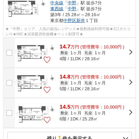
中央線
「
中野
」駅 徒歩7分
東西線
「
中野
」駅 徒歩7分
築3年 / 25.28㎡～28.16㎡
東京都
中野区
新井
１丁目
★『中野』エリア、人気の築浅レジデンス★複数路線利用可能★2口ガスコ
ンロ★WIC★浴室暖房乾燥機★ペット飼育可★
14.7
万
円
(管理費等：10,000円 )
1ヶ月
1ヶ月
敷金
礼金
4階 / 1LDK / 28.16㎡
14.8
万
円
(管理費等：10,000円 )
1ヶ月
1ヶ月
敷金
礼金
5階 / 1LDK / 28.16㎡
14.5
万
円
(管理費等：10,000円 )
1ヶ月
1ヶ月
敷金
礼金
6階 / 1DK / 25.28㎡
1
残り
件を表示する