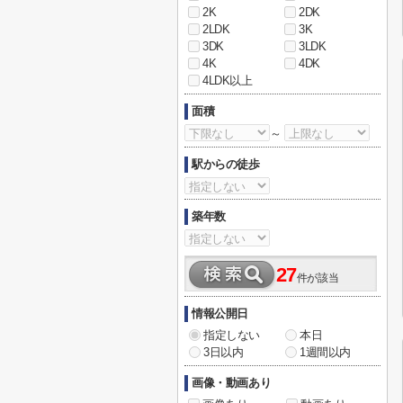
2K
2DK
2LDK
3K
3DK
3LDK
4K
4DK
4LDK以上
面積
～
駅からの徒歩
築年数
27
件が該当
情報公開日
指定しない
本日
3日以内
1週間以内
画像・動画あり