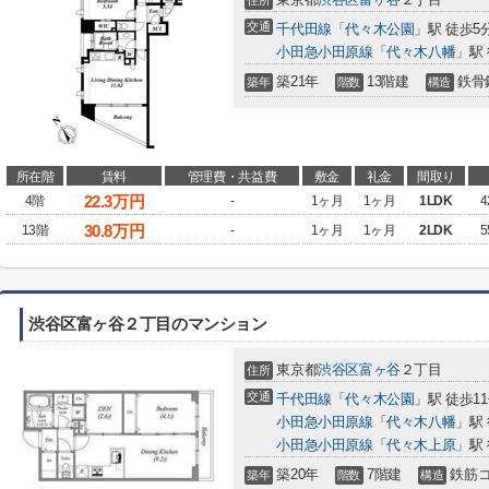
住所
交通
千代田線
「
代々木公園
」駅 徒歩5
小田急小田原線
「
代々木八幡
」駅
築21年
13階建
鉄骨
築年
階数
構造
所在階
賃料
管理費・共益費
敷金
礼金
間取り
22.3
万円
4階
-
1ヶ月
1ヶ月
1LDK
4
30.8
万円
13階
-
1ヶ月
1ヶ月
2LDK
5
渋谷区富ヶ谷２丁目のマンション
東京都
渋谷区
富ヶ谷
２丁目
住所
交通
千代田線
「
代々木公園
」駅 徒歩1
小田急小田原線
「
代々木八幡
」駅 
小田急小田原線
「
代々木上原
」駅 
築20年
7階建
鉄筋
築年
階数
構造