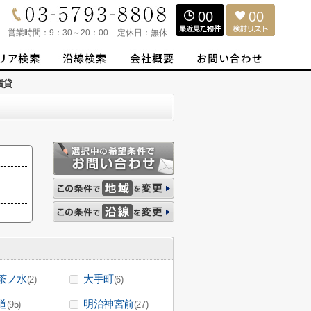
00
00
営業時間：
9：30～20：00
定休日：
無休
賃貸
茶ノ水
大手町
(2)
(6)
道
明治神宮前
(95)
(27)