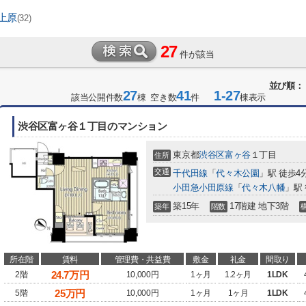
上原
(32)
27
件が該当
並び順：
27
41
1-27
該当公開件数
棟 空き数
件
棟表示
渋谷区富ヶ谷１丁目のマンション
東京都
渋谷区
富ヶ谷
１丁目
住所
交通
千代田線
「
代々木公園
」駅 徒歩4
小田急小田原線
「
代々木八幡
」駅
築15年
17階建 地下3階
築年
階数
所在階
賃料
管理費・共益費
敷金
礼金
間取り
24.7
万円
2階
10,000円
1ヶ月
1.2ヶ月
1LDK
25
万円
5階
10,000円
1ヶ月
1ヶ月
1LDK