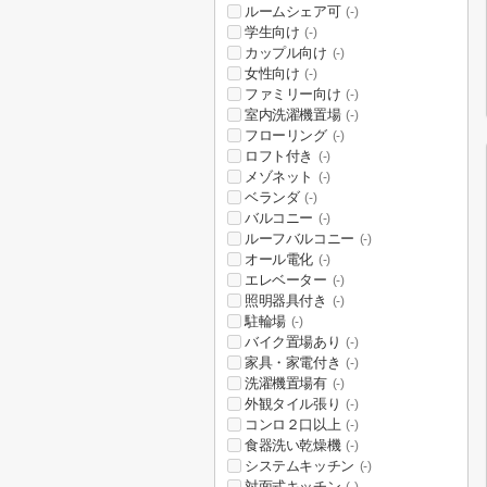
ルームシェア可
(-)
学生向け
(-)
カップル向け
(-)
女性向け
(-)
ファミリー向け
(-)
室内洗濯機置場
(-)
フローリング
(-)
ロフト付き
(-)
メゾネット
(-)
ベランダ
(-)
バルコニー
(-)
ルーフバルコニー
(-)
オール電化
(-)
エレベーター
(-)
照明器具付き
(-)
駐輪場
(-)
バイク置場あり
(-)
家具・家電付き
(-)
洗濯機置場有
(-)
外観タイル張り
(-)
コンロ２口以上
(-)
食器洗い乾燥機
(-)
システムキッチン
(-)
対面式キッチン