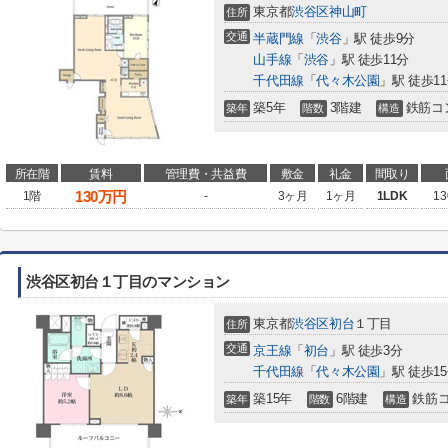
東京都
渋谷区
神山町
住所
交通
半蔵門線
「
渋谷
」駅 徒歩9分
山手線
「
渋谷
」駅 徒歩11分
千代田線
「
代々木公園
」駅 徒歩1
築5年
3階建
鉄筋コ
築年
階数
構造
所在階
賃料
管理費・共益費
敷金
礼金
間取り
130
万円
1階
-
3ヶ月
1ヶ月
1LDK
13
渋谷区初台１丁目のマンション
東京都
渋谷区
初台
１丁目
住所
交通
京王線
「
初台
」駅 徒歩3分
千代田線
「
代々木公園
」駅 徒歩1
築15年
6階建
鉄筋
築年
階数
構造