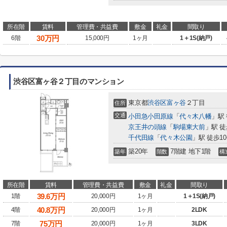
所在階
賃料
管理費・共益費
敷金
礼金
間取り
30
万円
6階
15,000円
1ヶ月
1＋1S(納戸)
渋谷区富ヶ谷２丁目のマンション
東京都
渋谷区
富ヶ谷
２丁目
住所
交通
小田急小田原線
「
代々木八幡
」駅 
京王井の頭線
「
駒場東大前
」駅 徒
千代田線
「
代々木公園
」駅 徒歩1
築20年
7階建 地下1階
築年
階数
構
所在階
賃料
管理費・共益費
敷金
礼金
間取り
39.6
万円
1階
20,000円
1ヶ月
1＋1S(納戸)
40.8
万円
4階
20,000円
1ヶ月
2LDK
75
万円
7階
20,000円
1ヶ月
3LDK