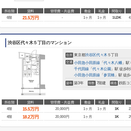
所在階
賃料
管理費・共益費
敷金
礼金
間取り
21.5
万円
6階
-
1ヶ月
1ヶ月
1LDK
4
渋谷区代々木５丁目のマンション
東京都
渋谷区
代々木
５丁目
住所
交通
小田急小田原線
「
代々木八幡
」駅
千代田線
「
代々木公園
」駅 徒歩8
小田急小田原線
「
参宮橋
」駅 徒歩
築3年
7階建
鉄筋コ
築年
階数
構造
所在階
賃料
管理費・共益費
敷金
礼金
間取り
15.5
万円
4階
20,000円
1ヶ月
1ヶ月
1K
2
18.2
万円
4階
20,000円
1ヶ月
1K
2