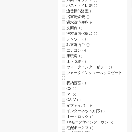
(-)
バス・トイレ別
(-)
追焚機能浴室
(-)
浴室乾燥機
(-)
温水洗浄便座
(-)
洗面台
(-)
洗髪洗面化粧台
(-)
シャワー
(-)
独立洗面台
(-)
エアコン
(-)
床暖房
(-)
床下収納
(-)
ウォークインクロゼット
(-)
ウォークインシューズクロゼット
(-)
収納豊富
(-)
CS
(-)
BS
(-)
CATV
(-)
光ファイバー
(-)
インターネット対応
(-)
オートロック
(-)
TVモニタ付インターホン
(-)
宅配ボックス
(-)