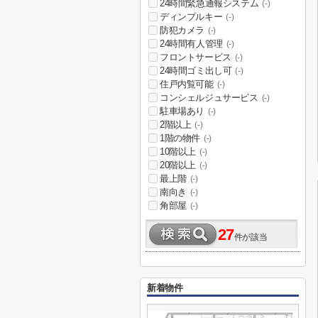
24時間緊急通報システム
(-)
ディンプルキー
(-)
防犯カメラ
(-)
24時間有人管理
(-)
フロントサービス
(-)
24時間ゴミ出し可
(-)
住戸内覧可能
(-)
コンシェルジュサービス
(-)
駐車場あり
(-)
2階以上
(-)
1階の物件
(-)
10階以上
(-)
20階以上
(-)
最上階
(-)
南向き
(-)
角部屋
(-)
27
件が該当
新着物件