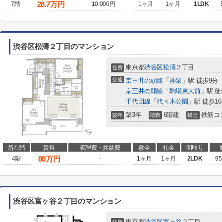
28.7
万円
7階
10,000円
1ヶ月
1ヶ月
1LDK
渋谷区松濤２丁目のマンション
東京都
渋谷区
松濤
２丁目
住所
交通
京王井の頭線
「
神泉
」駅 徒歩9分
京王井の頭線
「
駒場東大前
」駅 徒
千代田線
「
代々木公園
」駅 徒歩1
築3年
6階建
鉄筋コ
築年
階数
構造
所在階
賃料
管理費・共益費
敷金
礼金
間取り
80
万円
4階
-
1ヶ月
1ヶ月
2LDK
95
渋谷区富ヶ谷２丁目のマンション
東京都
渋谷区
富ヶ谷
２丁目