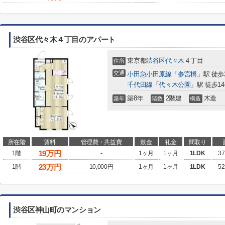
渋谷区代々木４丁目のアパート
東京都
渋谷区
代々木
４丁目
住所
交通
小田急小田原線
「
参宮橋
」駅 徒歩
千代田線
「
代々木公園
」駅 徒歩1
築8年
2階建
木造
築年
階数
構造
所在階
賃料
管理費・共益費
敷金
礼金
間取り
19
万円
1階
-
1ヶ月
1ヶ月
1LDK
37
23
万円
1階
10,000円
1ヶ月
1ヶ月
1LDK
52
渋谷区神山町のマンション