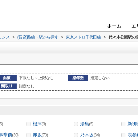
ェンス
>
(賃貸)路線・駅から探す
>
東京メトロ千代田線
>
代々木公園駅の
面積
下限なし～上限なし
築年数
指定しない
間取り
指定なし
根津
湯島
新御
(5)
(3)
(5)
事堂前
赤坂
乃木坂
表参
(30)
(70)
(34)