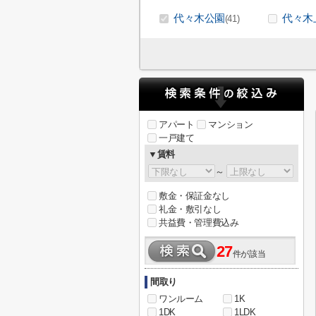
代々木公園
代々木
(41)
アパート
マンション
一戸建て
▼賃料
～
敷金・保証金なし
礼金・敷引なし
共益費・管理費込み
27
件が該当
間取り
ワンルーム
1K
1DK
1LDK