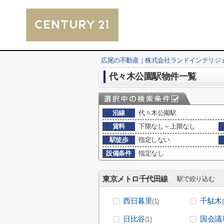
広尾の不動産｜株式会社ランドインテリジ
代々木公園駅物件一覧
沿線
代々木公園駅
賃料
下限なし～上限なし
駅徒歩
指定しない
設備条件
指定なし
東京メトロ千代田線
駅で絞り込む
西日暮里
千駄木
(1)
日比谷
国会議
(1)