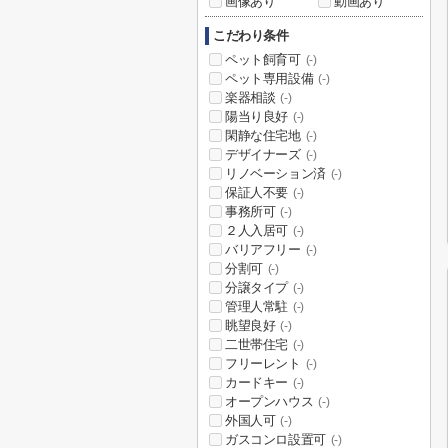
画像あり
動画あり
こだわり条件
ペット飼育可
(-)
ペット専用設備
(-)
楽器相談
(-)
陽当り良好
(-)
閑静な住宅地
(-)
デザイナーズ
(-)
リノベーション済
(-)
保証人不要
(-)
事務所可
(-)
２人入居可
(-)
バリアフリー
(-)
分割可
(-)
分譲タイプ
(-)
管理人常駐
(-)
眺望良好
(-)
二世帯住宅
(-)
フリーレント
(-)
カードキー
(-)
オープンハウス
(-)
外国人可
(-)
ガスコンロ設置可
(-)