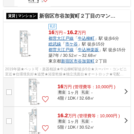
新宿区市谷加賀町２丁目のマンション
賃貸 | マンション
礼0
16
16.2
万円～
万円
都営大江戸線
「
牛込柳町
」駅 徒歩6分
総武線
「
市ケ谷
」駅 徒歩15分
都営大江戸線
「
牛込神楽坂
」駅 徒歩15分
築7年 / 30.52㎡～32.68㎡
東京都
新宿区
市谷加賀町
２丁目
2019年築★ペット可・楽器相談★牛込柳町駅徒歩5分★スーパー・コンビニ
至近★住環境良好★追焚★浴室乾燥★独立洗面台★オートロック★宅配
BOX★
16
万
円
(管理費等：10,000円 )
1ヶ月
敷金
礼金
-
4階 / 1DK / 32.68㎡
16.2
万
円
(管理費等：10,000円 )
1ヶ月
敷金
礼金
-
5階 / 1DK / 30.52㎡