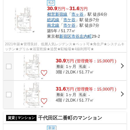
礼0
30.9
31.6
万円～
万円
都営新宿線
「
市ヶ谷
」駅 徒歩6分
総武線
「
市ケ谷
」駅 徒歩7分
南北線
「
市ケ谷
」駅 徒歩7分
築5年 / 51.77㎡
東京都
新宿区
市谷左内町
29-2
2021年築★管理良好、低層人気レジデンス★ペット可★角住戸★システムキ
ッチン★グリル★浴室乾燥★追焚★駐輪場★4線利用可★
30.9
万
円
(管理費等：15,000円 )
1ヶ月
敷金
礼金
-
3階 / 2LDK / 51.77㎡
31.6
万
円
(管理費等：15,000円 )
1ヶ月
敷金
礼金
-
4階 / 2LDK / 51.77㎡
千代田区二番町のマンション
賃貸 | マンション
新築