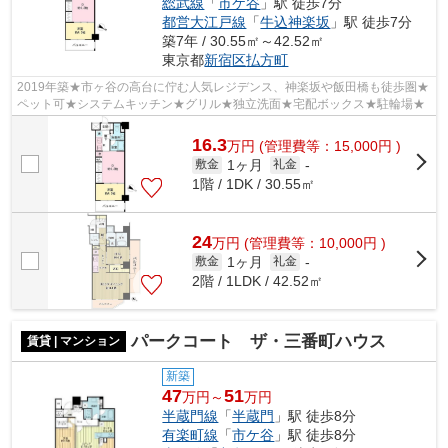
総武線
「
市ケ谷
」駅 徒歩7分
都営大江戸線
「
牛込神楽坂
」駅 徒歩7分
築7年 / 30.55㎡～42.52㎡
東京都
新宿区
払方町
2019年築★市ヶ谷の高台に佇む人気レジデンス、神楽坂や飯田橋も徒歩圏★
ペット可★システムキッチン★グリル★独立洗面★宅配ボックス★駐輪場★
16.3
万
円
(管理費等：15,000円 )
1ヶ月
敷金
礼金
-
1階 / 1DK / 30.55㎡
24
万
円
(管理費等：10,000円 )
1ヶ月
敷金
礼金
-
2階 / 1LDK / 42.52㎡
パークコート ザ・三番町ハウス
賃貸 | マンション
新築
47
51
万円～
万円
半蔵門線
「
半蔵門
」駅 徒歩8分
有楽町線
「
市ケ谷
」駅 徒歩8分