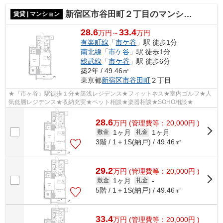
新宿区市谷田町２丁目のマンション
賃貸 | マンション
28.6
33.4
万円～
万円
有楽町線
「
市ケ谷
」駅 徒歩1分
南北線
「
市ケ谷
」駅 徒歩1分
総武線
「
市ケ谷
」駅 徒歩6分
築2年 / 49.46㎡
東京都
新宿区
市谷田町
２丁目
★『市ヶ谷』駅徒歩１分★築浅レジデンス★フィットネス★室内ゴルフ★人
気低層レジデンス★収納充実★ペット相談★楽器相談★SOHO相談★
28.6
万
円
(管理費等：20,000円 )
1ヶ月
1ヶ月
敷金
礼金
3階 / 1＋1S(納戸) / 49.46㎡
29.2
万
円
(管理費等：20,000円 )
1ヶ月
敷金
礼金
-
5階 / 1＋1S(納戸) / 49.46㎡
33.4
万
円
(管理費等：20,000円 )