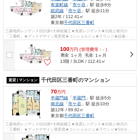
有楽町線
「
市ケ谷
」駅 徒歩8分
総武線
「
市ケ谷
」駅 徒歩11分
築2年 / 112.41㎡
東京都
千代田区
三番町
三菱地所レジデンス旧分譲×大林組施工★免震レジデンス★伝統と格式の
「三番町」★グッドデザイン賞受賞★コンシェルジュ★ラウンジ★設備・セ
キュリティ充実★
100
万
円
(管理費等：- )
1ヶ月
1ヶ月
敷金
礼金
13階 / 3LDK / 112.41㎡
千代田区三番町のマンション
賃貸 | マンション
70
万円
半蔵門線
「
半蔵門
」駅 徒歩5分
南北線
「
市ケ谷
」駅 徒歩10分
築12年 / 89.82㎡
東京都
千代田区
三番町
三菱地所レジデンス旧分譲×大林組施工★免震レジデンス★伝統と格式の
「三番町」★グッドデザイン賞受賞★コンシェルジュ★ラウンジ★5次セキ
ュリティ★