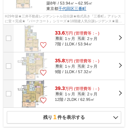
築8年 / 53.94㎡～62.95㎡
東京都
千代田区
三番町
H29年築★三井不動産レジデンシャル旧分譲★格式高き『三番町』アドレス
に堂々完成★『パークコート』シリーズ★18階建人気分譲レジデンス★最新
鋭の設備★食洗機★3口システムキッチン
33.6
万
円
(管理費等：- )
1ヶ月
2ヶ月
敷金
礼金
7階 / 1LDK / 53.94㎡
35.8
万
円
(管理費等：- )
1ヶ月
2ヶ月
敷金
礼金
9階 / 1LDK / 57.32㎡
39.3
万
円
(管理費等：- )
1ヶ月
2ヶ月
敷金
礼金
12階 / 2LDK / 62.95㎡
1
残り
件を表示する