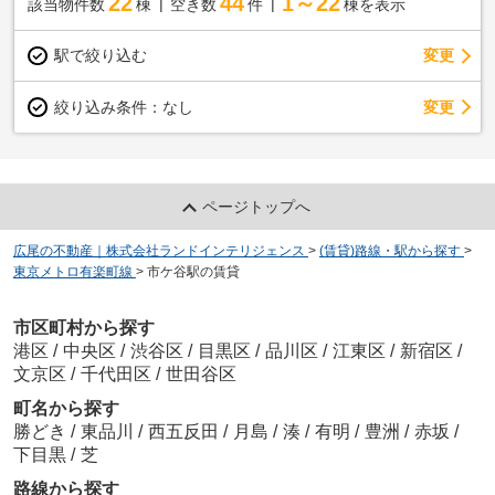
22
44
1～22
該当物件数
棟
空き数
件
棟を表示
駅で絞り込む
変更
変更
絞り込み条件：
なし
ページトップへ
広尾の不動産｜株式会社ランドインテリジェンス
>
(賃貸)路線・駅から探す
>
東京メトロ有楽町線
>
市ケ谷駅の賃貸
市区町村から探す
港区
/
中央区
/
渋谷区
/
目黒区
/
品川区
/
江東区
/
新宿区
/
文京区
/
千代田区
/
世田谷区
町名から探す
勝どき
/
東品川
/
西五反田
/
月島
/
湊
/
有明
/
豊洲
/
赤坂
/
下目黒
/
芝
路線から探す