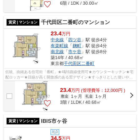
6階 / 1DK / 30.00㎡
千代田区二番町のマンション
賃貸 | マンション
23.4
万円
中央線
「
四ツ谷
」駅 徒歩4分
有楽町線
「
麹町
」駅 徒歩4分
南北線
「
市ケ谷
」駅 徒歩8分
築14年 / 40.68㎡
東京都
千代田区
二番町
伝統、由緒ある住宅街「番町」★4駅6路線使用可★カウンターキッチン★宅
配ロッカー★目線が高く開放感のある窓デザイン★すっきりとした使いやす
い室内★
23.4
万
円
(管理費等：12,000円 )
1ヶ月
1ヶ月
敷金
礼金
3階 / 1LDK / 40.68㎡
IBIS市ヶ谷
賃貸 | マンション
礼0
34.5
万円