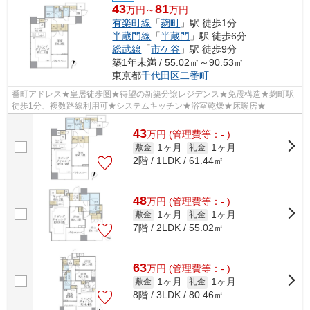
43
81
万円～
万円
有楽町線
「
麹町
」駅 徒歩1分
半蔵門線
「
半蔵門
」駅 徒歩6分
総武線
「
市ケ谷
」駅 徒歩9分
築1年未満 / 55.02㎡～90.53㎡
東京都
千代田区
二番町
番町アドレス★皇居徒歩圏★待望の新築分譲レジデンス★免震構造★麹町駅
徒歩1分、複数路線利用可★システムキッチン★浴室乾燥★床暖房★
43
万
円
(管理費等：- )
1ヶ月
1ヶ月
敷金
礼金
2階 / 1LDK / 61.44㎡
48
万
円
(管理費等：- )
1ヶ月
1ヶ月
敷金
礼金
7階 / 2LDK / 55.02㎡
63
万
円
(管理費等：- )
1ヶ月
1ヶ月
敷金
礼金
8階 / 3LDK / 80.46㎡