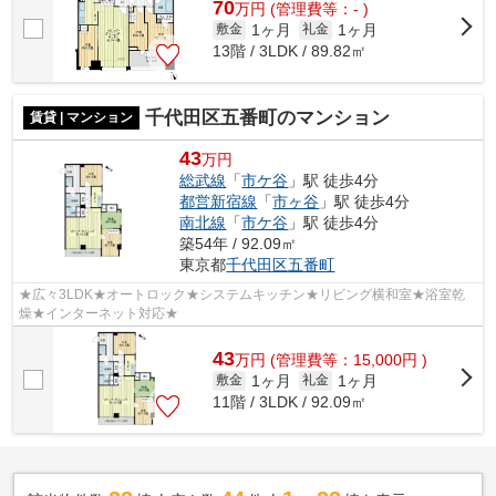
70
万
円
(管理費等：- )
1ヶ月
1ヶ月
敷金
礼金
13階 / 3LDK / 89.82㎡
千代田区五番町のマンション
賃貸 | マンション
43
万円
総武線
「
市ケ谷
」駅 徒歩4分
都営新宿線
「
市ヶ谷
」駅 徒歩4分
南北線
「
市ケ谷
」駅 徒歩4分
築54年 / 92.09㎡
東京都
千代田区
五番町
★広々3LDK★オートロック★システムキッチン★リビング横和室★浴室乾
燥★インターネット対応★
43
万
円
(管理費等：15,000円 )
1ヶ月
1ヶ月
敷金
礼金
11階 / 3LDK / 92.09㎡