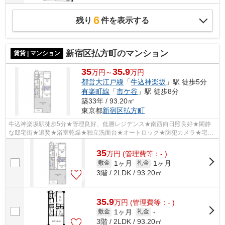
6
残り
件を表示する
新宿区払方町のマンション
賃貸 | マンション
35
35.9
万円～
万円
都営大江戸線
「
牛込神楽坂
」駅 徒歩5分
有楽町線
「
市ケ谷
」駅 徒歩8分
築33年 / 93.20㎡
東京都
新宿区
払方町
牛込神楽坂駅徒歩5分★管理良好、低層レジデンス★南西向日照良好★閑静
な邸宅街★追焚★浴室乾燥★独立洗面台★オートロック★防犯カメラ★宅配
BOX★
35
万
円
(管理費等：- )
1ヶ月
1ヶ月
敷金
礼金
3階 / 2LDK / 93.20㎡
35.9
万
円
(管理費等：- )
1ヶ月
敷金
礼金
-
3階 / 2LDK / 93.20㎡