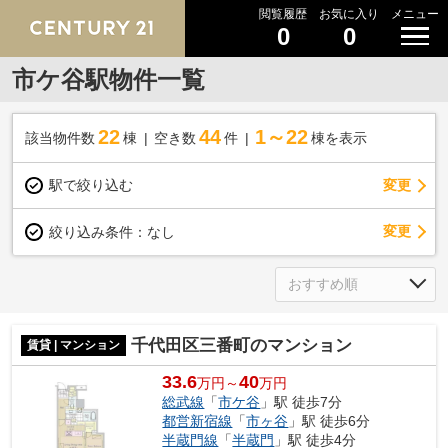
閲覧履歴
お気に入り
メニュー
0
0
市ケ谷駅物件一覧
22
44
1～22
該当物件数
棟
空き数
件
棟を表示
駅で絞り込む
変更
変更
絞り込み条件：
なし
千代田区三番町のマンション
賃貸 | マンション
33.6
40
万円～
万円
総武線
「
市ケ谷
」駅 徒歩7分
都営新宿線
「
市ヶ谷
」駅 徒歩6分
半蔵門線
「
半蔵門
」駅 徒歩4分