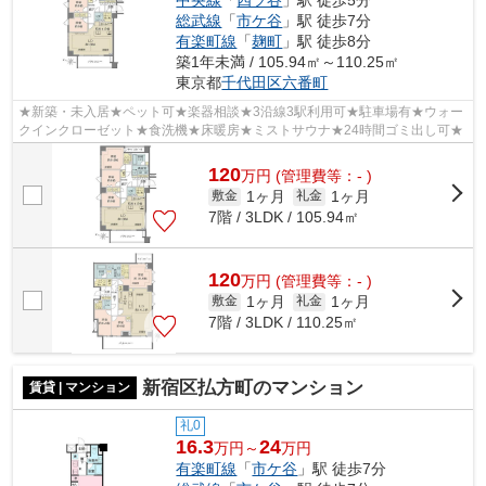
中央線
「
四ツ谷
」駅 徒歩5分
総武線
「
市ケ谷
」駅 徒歩7分
有楽町線
「
麹町
」駅 徒歩8分
築1年未満 / 105.94㎡～110.25㎡
東京都
千代田区
六番町
★新築・未入居★ペット可★楽器相談★3沿線3駅利用可★駐車場有★ウォー
クインクローゼット★食洗機★床暖房★ミストサウナ★24時間ゴミ出し可★
120
万
円
(管理費等：- )
1ヶ月
1ヶ月
敷金
礼金
7階 / 3LDK / 105.94㎡
120
万
円
(管理費等：- )
1ヶ月
1ヶ月
敷金
礼金
7階 / 3LDK / 110.25㎡
新宿区払方町のマンション
賃貸 | マンション
礼0
16.3
24
万円～
万円
有楽町線
「
市ケ谷
」駅 徒歩7分