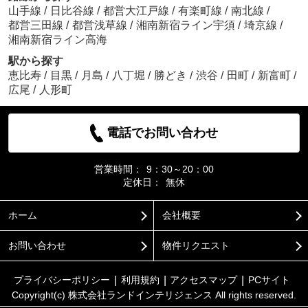
山手線
/
日比谷線
/
都営大江戸線
/
有楽町線
/
南北線
/
都営三田線
/
都営浅草線
/
湘南新宿ライン宇須
/
埼京線
/
湘南新宿ライン高海
駅から探す
恵比寿
/
目黒
/
月島
/
八丁堀
/
勝どき
/
渋谷
/
田町
/
新富町
/
広尾
/
人形町
電話でお問い合わせ
営業時間：
9：30～20：00
定休日：
無休
ホーム
会社概要
お問い合わせ
物件リクエスト
プライバシーポリシー
利用規約
アクセスマップ
PCサイト
Copyright(c) 株式会社ランドインテリジェンス All rights reserved.