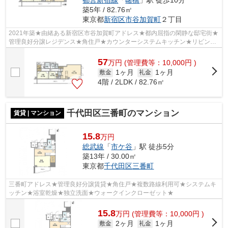
築5年 / 82.76㎡
東京都
新宿区
市谷加賀町
２丁目
2021年築★由緒ある新宿区市谷加賀町アドレス★都内屈指の閑静な邸宅街★
管理良好分譲レジデンス★角住戸★カウンターシステムキッチン★リビング
約22.1帖★
57
万
円
(管理費等：10,000円 )
1ヶ月
1ヶ月
敷金
礼金
4階 / 2LDK / 82.76㎡
千代田区三番町のマンション
賃貸 | マンション
15.8
万円
総武線
「
市ケ谷
」駅 徒歩5分
築13年 / 30.00㎡
東京都
千代田区
三番町
三番町アドレス★管理良好分譲賃貸★角住戸★複数路線利用可★システムキ
ッチン★浴室乾燥★独立洗面★ウォークインクローゼット★
15.8
万
円
(管理費等：10,000円 )
2ヶ月
1ヶ月
敷金
礼金