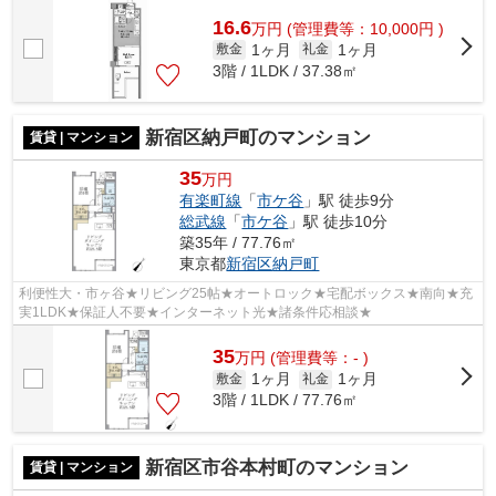
16.6
万
円
(管理費等：10,000円 )
1ヶ月
1ヶ月
敷金
礼金
3階 / 1LDK / 37.38㎡
新宿区納戸町のマンション
賃貸 | マンション
35
万円
有楽町線
「
市ケ谷
」駅 徒歩9分
総武線
「
市ケ谷
」駅 徒歩10分
築35年 / 77.76㎡
東京都
新宿区
納戸町
利便性大・市ヶ谷★リビング25帖★オートロック★宅配ボックス★南向★充
実1LDK★保証人不要★インターネット光★諸条件応相談★
35
万
円
(管理費等：- )
1ヶ月
1ヶ月
敷金
礼金
3階 / 1LDK / 77.76㎡
新宿区市谷本村町のマンション
賃貸 | マンション