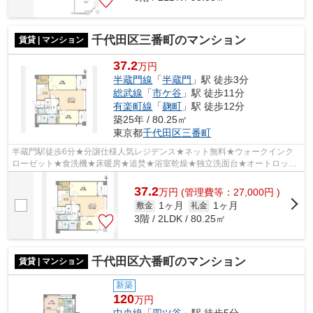
千代田区三番町のマンション
賃貸 | マンション
37.2
万円
半蔵門線
「
半蔵門
」駅 徒歩3分
総武線
「
市ケ谷
」駅 徒歩11分
有楽町線
「
麹町
」駅 徒歩12分
築25年 / 80.25㎡
東京都
千代田区
三番町
半蔵門駅徒歩6分★分譲仕様人気レジデンス★ネット無料★ウォークインク
ローゼット★食洗機★床暖房★追焚★浴室乾燥★独立洗面台★オートロック
★宅配BOX★
37.2
万
円
(管理費等：27,000円 )
1ヶ月
1ヶ月
敷金
礼金
3階 / 2LDK / 80.25㎡
千代田区六番町のマンション
賃貸 | マンション
新築
120
万円