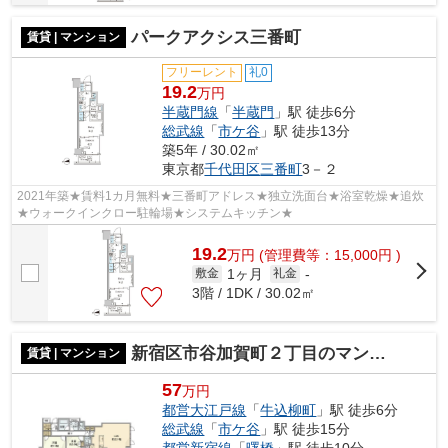
パークアクシス三番町
賃貸 | マンション
フリーレント
礼0
19.2
万円
半蔵門線
「
半蔵門
」駅 徒歩6分
総武線
「
市ケ谷
」駅 徒歩13分
築5年 / 30.02㎡
東京都
千代田区
三番町
3－２
2021年築★賃料1カ月無料★三番町アドレス★独立洗面台★浴室乾燥★追炊
★ウォークインクロー駐輪場★システムキッチン★
19.2
万
円
(管理費等：15,000円 )
1ヶ月
敷金
礼金
-
3階 / 1DK / 30.02㎡
新宿区市谷加賀町２丁目のマンション
賃貸 | マンション
57
万円
都営大江戸線
「
牛込柳町
」駅 徒歩6分
総武線
「
市ケ谷
」駅 徒歩15分
都営新宿線
「
曙橋
」駅 徒歩10分