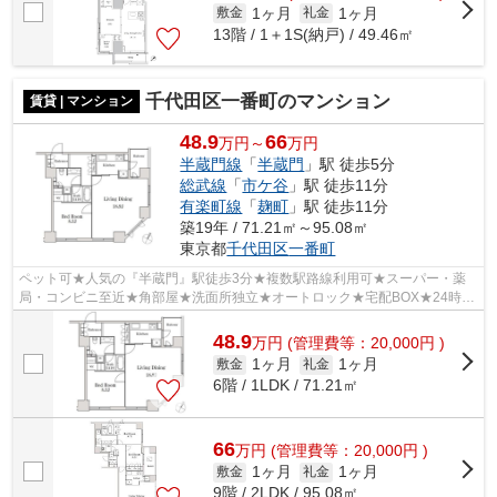
1ヶ月
1ヶ月
敷金
礼金
13階 / 1＋1S(納戸) / 49.46㎡
千代田区一番町のマンション
賃貸 | マンション
48.9
66
万円～
万円
半蔵門線
「
半蔵門
」駅 徒歩5分
総武線
「
市ケ谷
」駅 徒歩11分
有楽町線
「
麹町
」駅 徒歩11分
築19年 / 71.21㎡～95.08㎡
東京都
千代田区
一番町
ペット可★人気の『半蔵門』駅徒歩3分★複数駅路線利用可★スーパー・薬
局・コンビニ至近★角部屋★洗面所独立★オートロック★宅配BOX★24時間
ゴミ出し可★
48.9
万
円
(管理費等：20,000円 )
1ヶ月
1ヶ月
敷金
礼金
6階 / 1LDK / 71.21㎡
66
万
円
(管理費等：20,000円 )
1ヶ月
1ヶ月
敷金
礼金
9階 / 2LDK / 95.08㎡