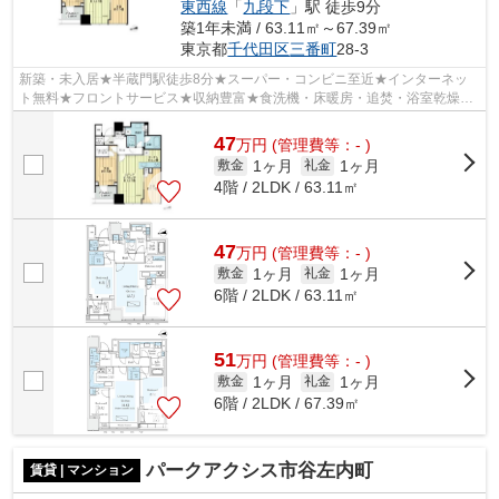
東西線
「
九段下
」駅 徒歩9分
築1年未満 / 63.11㎡～67.39㎡
東京都
千代田区
三番町
28-3
新築・未入居★半蔵門駅徒歩8分★スーパー・コンビニ至近★インターネッ
ト無料★フロントサービス★収納豊富★食洗機・床暖房・追焚・浴室乾燥★
セキュリティ充実★
47
万
円
(管理費等：- )
1ヶ月
1ヶ月
敷金
礼金
4階 / 2LDK / 63.11㎡
47
万
円
(管理費等：- )
1ヶ月
1ヶ月
敷金
礼金
6階 / 2LDK / 63.11㎡
51
万
円
(管理費等：- )
1ヶ月
1ヶ月
敷金
礼金
6階 / 2LDK / 67.39㎡
パークアクシス市谷左内町
賃貸 | マンション