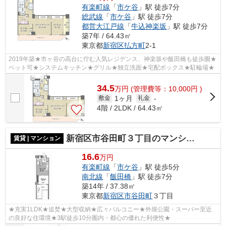
有楽町線
「
市ケ谷
」駅 徒歩7分
総武線
「
市ケ谷
」駅 徒歩7分
都営大江戸線
「
牛込神楽坂
」駅 徒歩7分
築7年 / 64.43㎡
東京都
新宿区
払方町
2-1
2019年築★市ヶ谷の高台に佇む人気レジデンス、神楽坂や飯田橋も徒歩圏★
ペット可★システムキッチン★グリル★独立洗面★宅配ボックス★駐輪場★
34.5
万
円
(管理費等：10,000円 )
1ヶ月
敷金
礼金
-
4階 / 2LDK / 64.43㎡
新宿区市谷田町３丁目のマンション
賃貸 | マンション
16.6
万円
有楽町線
「
市ケ谷
」駅 徒歩5分
南北線
「
飯田橋
」駅 徒歩7分
築14年 / 37.38㎡
東京都
新宿区
市谷田町
３丁目
★充実1LDK★追焚★大型収納★広々バルコニー★外堀公園・スーパー至近
の良好な住環境★3駅徒歩10分圏内・都心の優れた利便性★