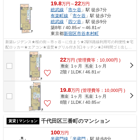
19.8
22
万円～
万円
総武線
「
市ケ谷
」駅 徒歩7分
有楽町線
「
市ケ谷
」駅 徒歩7分
総武線
「
四ツ谷
」駅 徒歩9分
築8年 / 40.85㎡～46.81㎡
東京都
新宿区
市谷本村町
新築レジデンス★桜の街～市ヶ谷～に住まう★2駅6路線利用可の利便性★宅
配ロッカー★エアコン★追焚★グリル付き3口キッチン★24時間ゴミ出し可
★浴室乾燥★
22
万
円
(管理費等：10,000円 )
1ヶ月
1ヶ月
敷金
礼金
2階 / 1LDK / 46.81㎡
19.8
万
円
(管理費等：10,000円 )
1ヶ月
1ヶ月
敷金
礼金
8階 / 1LDK / 40.85㎡
千代田区三番町のマンション
賃貸 | マンション
100
万円
半蔵門線
「
半蔵門
」駅 徒歩8分