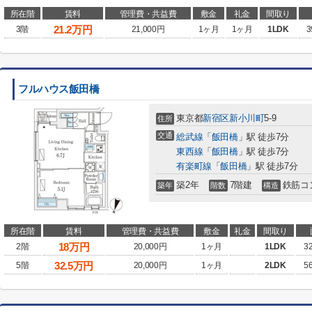
所在階
賃料
管理費・共益費
敷金
礼金
間取り
21.2
万円
3階
21,000円
1ヶ月
1ヶ月
1LDK
3
フルハウス飯田橋
東京都
新宿区
新小川町
5-9
住所
交通
総武線
「
飯田橋
」駅 徒歩7分
東西線
「
飯田橋
」駅 徒歩7分
有楽町線
「
飯田橋
」駅 徒歩7分
築2年
7階建
鉄筋コ
築年
階数
構造
所在階
賃料
管理費・共益費
敷金
礼金
間取り
18
万円
2階
20,000円
1ヶ月
1LDK
3
32.5
万円
5階
20,000円
1ヶ月
2LDK
5