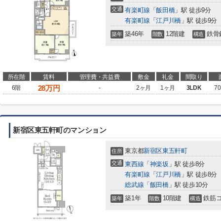
交通
有楽町線
「
飯田橋
」駅 徒歩9分
有楽町線
「
江戸川橋
」駅 徒歩9分
築46年
12階建
鉄骨
築年
階数
構造
所在階
賃料
管理費・共益費
敷金
礼金
間取り
28
万円
6階
-
2ヶ月
1ヶ月
3LDK
70
新宿区東五軒町のマンション
東京都
新宿区
東五軒町
住所
交通
東西線
「
神楽坂
」駅 徒歩8分
有楽町線
「
江戸川橋
」駅 徒歩8分
総武線
「
飯田橋
」駅 徒歩10分
築1年
10階建
鉄筋
築年
階数
構造