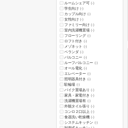
ルームシェア可
(-)
学生向け
(-)
カップル向け
(-)
女性向け
(-)
ファミリー向け
(-)
室内洗濯機置場
(-)
フローリング
(-)
ロフト付き
(-)
メゾネット
(-)
ベランダ
(-)
バルコニー
(-)
ルーフバルコニー
(-)
オール電化
(-)
エレベーター
(-)
照明器具付き
(-)
駐輪場
(-)
バイク置場あり
(-)
家具・家電付き
(-)
洗濯機置場有
(-)
外観タイル張り
(-)
コンロ２口以上
(-)
食器洗い乾燥機
(-)
システムキッチン
(-)
対面式キッチン