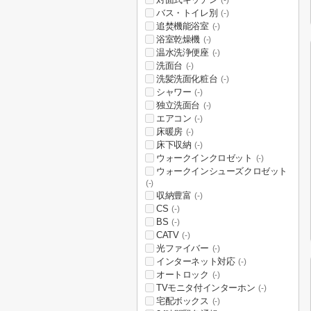
(-)
バス・トイレ別
(-)
追焚機能浴室
(-)
浴室乾燥機
(-)
温水洗浄便座
(-)
洗面台
(-)
洗髪洗面化粧台
(-)
シャワー
(-)
独立洗面台
(-)
エアコン
(-)
床暖房
(-)
床下収納
(-)
ウォークインクロゼット
(-)
ウォークインシューズクロゼット
(-)
収納豊富
(-)
CS
(-)
BS
(-)
CATV
(-)
光ファイバー
(-)
インターネット対応
(-)
オートロック
(-)
TVモニタ付インターホン
(-)
宅配ボックス
(-)