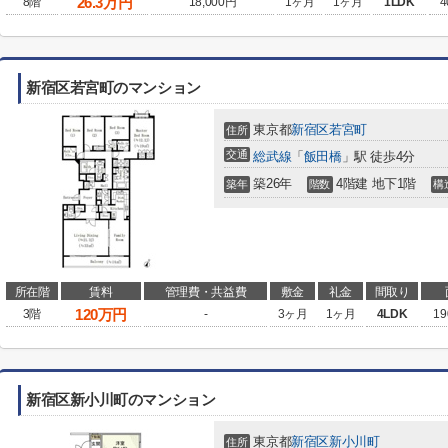
26.3
万円
8階
18,000円
1ヶ月
1ヶ月
1LDK
4
新宿区若宮町のマンション
東京都
新宿区
若宮町
住所
交通
総武線
「
飯田橋
」駅 徒歩4分
築26年
4階建 地下1階
築年
階数
構
所在階
賃料
管理費・共益費
敷金
礼金
間取り
120
万円
3階
-
3ヶ月
1ヶ月
4LDK
19
新宿区新小川町のマンション
東京都
新宿区
新小川町
住所