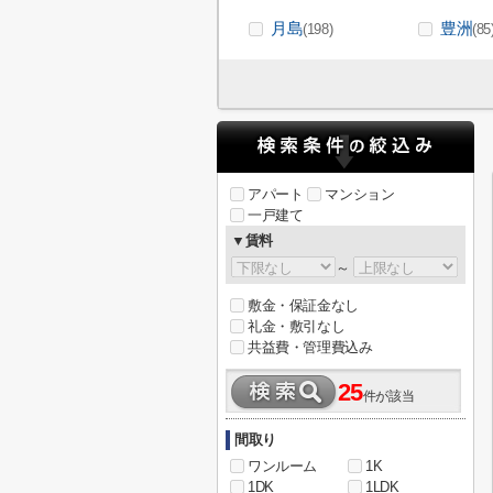
月島
豊洲
(198)
(85
アパート
マンション
一戸建て
▼賃料
～
敷金・保証金なし
礼金・敷引なし
共益費・管理費込み
25
件が該当
間取り
ワンルーム
1K
1DK
1LDK