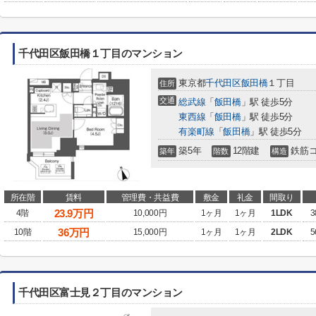
千代田区飯田橋１丁目のマンション
東京都
千代田区
飯田橋
１丁目
住所
交通
総武線
「
飯田橋
」駅 徒歩5分
東西線
「
飯田橋
」駅 徒歩5分
有楽町線
「
飯田橋
」駅 徒歩5分
築5年
12階建
鉄筋
築年
階数
構造
所在階
賃料
管理費・共益費
敷金
礼金
間取り
23.9
万円
4階
10,000円
1ヶ月
1ヶ月
1LDK
3
36
万円
10階
15,000円
1ヶ月
1ヶ月
2LDK
5
千代田区富士見２丁目のマンション