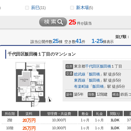
辰巳
新木場
)
(11)
(5)
25
件が該当
並び順：
25
41
1-25
該当公開件数
棟 空き数
件
棟表示
千代田区飯田橋１丁目のマンション
東京都
千代田区
飯田橋
１丁目
住所
交通
総武線
「
飯田橋
」駅 徒歩5分
東西線
「
飯田橋
」駅 徒歩5分
有楽町線
「
飯田橋
」駅 徒歩5分
築5年
12階建
鉄筋
築年
階数
構造
所在階
賃料
管理費・共益費
敷金
礼金
間取り
20
万円
2階
10,000円
1ヶ月
1ヶ月
1LDK
37
25
万円
10階
10,000円
1ヶ月
1ヶ月
1LDK
38