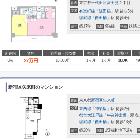
東京都
千代田区
富士見
２丁目
住所
交通
有楽町線
「
飯田橋
」駅 徒歩5分
総武線
「
飯田橋
」駅 徒歩4分
築17年
9階建
鉄筋
築年
階数
構造
所在階
賃料
管理費・共益費
敷金
礼金
間取り
27
万円
6階
10,000円
1ヶ月
1ヶ月
1LDK
49
新宿区矢来町のマンション
東京都
新宿区
矢来町
住所
交通
東西線
「
神楽坂
」駅 徒歩2分
都営大江戸線
「
牛込神楽坂
」駅 徒
総武線
「
飯田橋
」駅 徒歩13分
築20年
15階建 地下1階
築年
階数