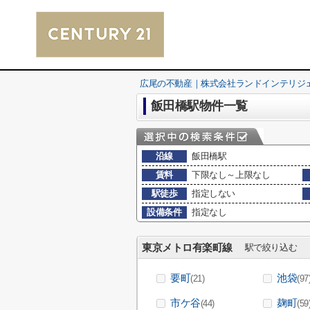
広尾の不動産｜株式会社ランドインテリジ
飯田橋駅物件一覧
沿線
飯田橋駅
賃料
下限なし～上限なし
駅徒歩
指定しない
設備条件
指定なし
東京メトロ有楽町線
駅で絞り込む
要町
池袋
(21)
(97
市ケ谷
麹町
(44)
(59