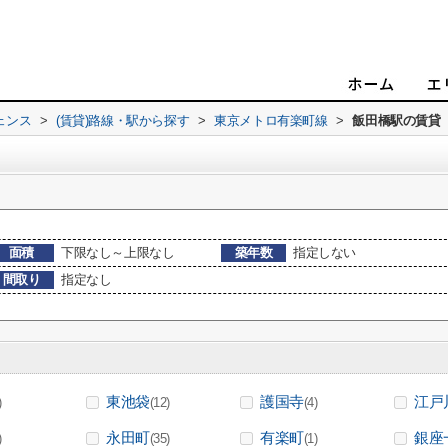
ェンス
>
(賃貸)路線・駅から探す
>
東京メトロ有楽町線
>
飯田橋駅の賃貸
面積
下限なし～上限なし
築年数
指定しない
間取り
指定なし
東池袋
護国寺
江戸
)
(12)
(4)
永田町
有楽町
銀座
)
(35)
(1)