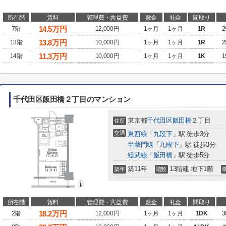
所在階
賃料
管理費・共益費
敷金
礼金
間取り
14.5
万円
7階
12,000円
1ヶ月
1ヶ月
1R
2
13.8
万円
13階
10,000円
1ヶ月
1ヶ月
1R
2
11.3
万円
14階
10,000円
1ヶ月
1ヶ月
1K
1
千代田区飯田橋２丁目のマンション
東京都
千代田区
飯田橋
２丁目
住所
交通
東西線
「
九段下
」駅 徒歩3分
半蔵門線
「
九段下
」駅 徒歩3分
総武線
「
飯田橋
」駅 徒歩5分
築11年
13階建 地下1階
築年
階数
所在階
賃料
管理費・共益費
敷金
礼金
間取り
18.2
万円
2階
12,000円
1ヶ月
1ヶ月
1DK
3