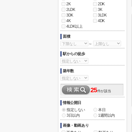
2K
2DK
2LDK
3K
3DK
3LDK
4K
4DK
4LDK以上
面積
～
駅からの徒歩
築年数
25
件が該当
情報公開日
指定しない
本日
3日以内
1週間以内
画像・動画あり