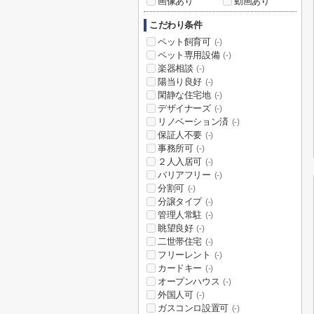
画像あり
動画あり
こだわり条件
ペット飼育可
(-)
ペット専用設備
(-)
楽器相談
(-)
陽当り良好
(-)
閑静な住宅地
(-)
デザイナーズ
(-)
リノベーション済
(-)
保証人不要
(-)
事務所可
(-)
２人入居可
(-)
バリアフリー
(-)
分割可
(-)
分譲タイプ
(-)
管理人常駐
(-)
眺望良好
(-)
二世帯住宅
(-)
フリーレント
(-)
カードキー
(-)
オープンハウス
(-)
外国人可
(-)
ガスコンロ設置可
(-)