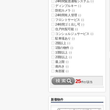
24時間緊急通報システム
(-)
ディンプルキー
(-)
防犯カメラ
(-)
24時間有人管理
(-)
フロントサービス
(-)
24時間ゴミ出し可
(-)
住戸内覧可能
(-)
コンシェルジュサービス
(-)
駐車場あり
(-)
2階以上
(-)
1階の物件
(-)
10階以上
(-)
20階以上
(-)
最上階
(-)
南向き
(-)
角部屋
(-)
25
件が該当
新着物件