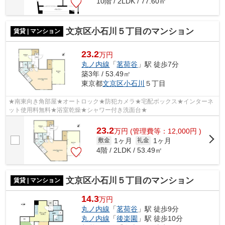
10階 / 2LDK / 77.60㎡
文京区小石川５丁目のマンション
賃貸 | マンション
23.2
万円
丸ノ内線
「
茗荷谷
」駅 徒歩7分
築3年 / 53.49㎡
東京都
文京区
小石川
５丁目
★南東向き角部屋★オートロック★防犯カメラ★宅配ボックス★インターネ
ット使用料無料★浴室乾燥★シャワー付き洗面台★
23.2
万
円
(管理費等：12,000円 )
1ヶ月
1ヶ月
敷金
礼金
4階 / 2LDK / 53.49㎡
文京区小石川５丁目のマンション
賃貸 | マンション
14.3
万円
丸ノ内線
「
茗荷谷
」駅 徒歩9分
丸ノ内線
「
後楽園
」駅 徒歩10分