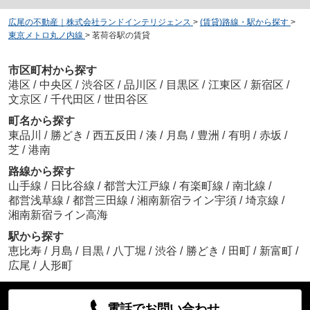
広尾の不動産｜株式会社ランドインテリジェンス
>
(賃貸)路線・駅から探す
>
東京メトロ丸ノ内線
>
茗荷谷駅の賃貸
市区町村から探す
港区
/
中央区
/
渋谷区
/
品川区
/
目黒区
/
江東区
/
新宿区
/
文京区
/
千代田区
/
世田谷区
町名から探す
東品川
/
勝どき
/
西五反田
/
湊
/
月島
/
豊洲
/
有明
/
赤坂
/
芝
/
港南
路線から探す
山手線
/
日比谷線
/
都営大江戸線
/
有楽町線
/
南北線
/
都営浅草線
/
都営三田線
/
湘南新宿ライン宇須
/
埼京線
/
湘南新宿ライン高海
駅から探す
恵比寿
/
月島
/
目黒
/
八丁堀
/
渋谷
/
勝どき
/
田町
/
新富町
/
広尾
/
人形町
電話でお問い合わせ