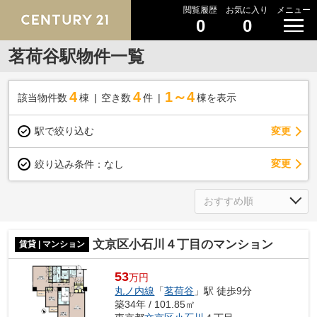
閲覧履歴
お気に入り
メニュー
0
0
茗荷谷駅物件一覧
4
4
1～4
該当物件数
棟
空き数
件
棟を表示
駅で絞り込む
変更
変更
絞り込み条件：
なし
文京区小石川４丁目のマンション
賃貸 | マンション
53
万円
丸ノ内線
「
茗荷谷
」駅 徒歩9分
築34年 / 101.85㎡