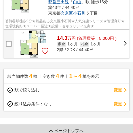
都営三田線
「
白山
」駅 徒歩16分
築43年 / 44.40㎡
東京都
文京区
小石川
５丁目
茗荷谷駅徒歩9分★気品ある文京区小石川★人気分譲シリーズ★管理良好★
住環境良好★スーパー至近★設備・セキュリティ充実★
14.3
万
円
(管理費等：5,000円 )
1ヶ月
1ヶ月
敷金
礼金
2階 / 2DK / 44.40㎡
4
4
1～4
該当物件数
棟
空き数
件
棟を表示
駅で絞り込む
変更
変更
絞り込み条件：
なし
ページトップへ