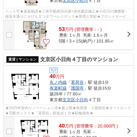
東京都
文京区
小石川
４丁目
ペット可★楽器相談★三井不動産旧分譲×清水建設施工★小石川の播磨坂・
桜並木通りにそびえ立つタワーレジデンス★管理人常駐★フロントサービス
★共有施設充実★
53
万
円
(管理費等：- )
1ヶ月
1.5ヶ月
敷金
礼金
5階 / 3＋1S(納戸) / 101.85㎡
文京区小日向４丁目のマンション
賃貸 | マンション
礼0
40
万円
丸ノ内線
「
茗荷谷
」駅 徒歩1分
有楽町線
「
護国寺
」駅 徒歩15分
築26年 / 77.60㎡
東京都
文京区
小日向
４丁目
★2025年室内リノベーション済★最上階★角部屋・２面採光★オートロック
★宅配ボックス★『茗荷谷』駅徒歩１分★駐輪場有★
40
万
円
(管理費等：20,000円 )
1ヶ月
敷金
礼金
-