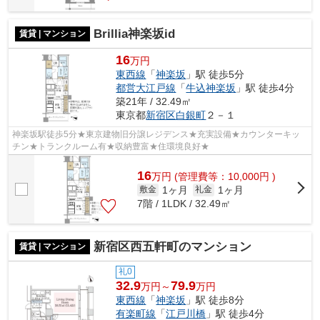
Brillia神楽坂id
賃貸 | マンション
16
万円
東西線
「
神楽坂
」駅 徒歩5分
都営大江戸線
「
牛込神楽坂
」駅 徒歩4分
築21年 / 32.49㎡
東京都
新宿区
白銀町
２－１
神楽坂駅徒歩5分★東京建物旧分譲レジデンス★充実設備★カウンターキッ
チン★トランクルーム有★収納豊富★住環境良好★
16
万
円
(管理費等：10,000円 )
1ヶ月
1ヶ月
敷金
礼金
7階 / 1LDK / 32.49㎡
新宿区西五軒町のマンション
賃貸 | マンション
礼0
32.9
79.9
万円～
万円
東西線
「
神楽坂
」駅 徒歩8分
有楽町線
「
江戸川橋
」駅 徒歩4分