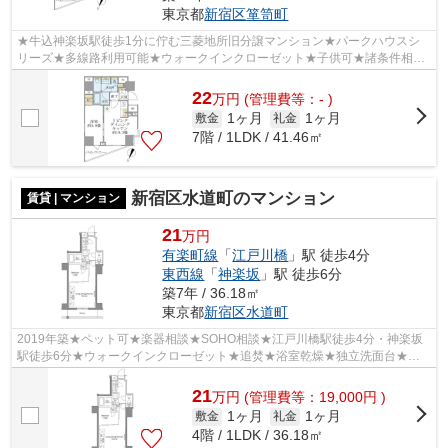
東京都
新宿区
箪笥町
★牛込神楽坂駅徒歩1分に佇む三菱地所旧分譲マンション★パークハウスシ
リーズ★多線路利用可能★ウォークインクローゼット★子供可★諸条件相談
ください
22
万
円
(管理費等：- )
1ヶ月
1ヶ月
敷金
礼金
7階 / 1LDK / 41.46㎡
新宿区水道町のマンション
賃貸 | マンション
21
万円
有楽町線
「
江戸川橋
」駅 徒歩4分
東西線
「
神楽坂
」駅 徒歩6分
築7年 / 36.18㎡
東京都
新宿区
水道町
2019年築★ペット可★楽器相談★SOHO相談★江戸川橋駅徒歩4分・神楽坂
駅徒歩6分★ウォークインクローゼット★追焚★浴室乾燥★独立洗面台★オ
ートロック★宅配BOX★
21
万
円
(管理費等：19,000円 )
1ヶ月
1ヶ月
敷金
礼金
4階 / 1LDK / 36.18㎡