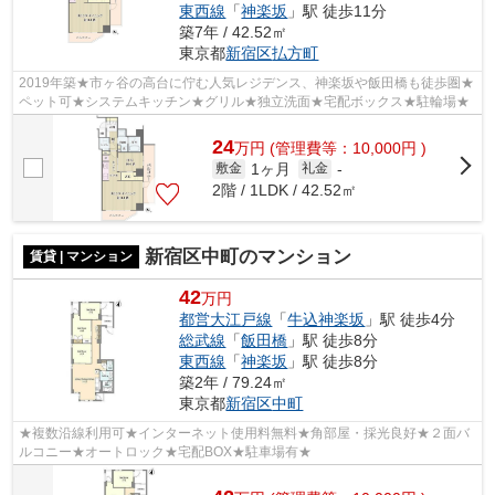
東西線
「
神楽坂
」駅 徒歩11分
築7年 / 42.52㎡
東京都
新宿区
払方町
2019年築★市ヶ谷の高台に佇む人気レジデンス、神楽坂や飯田橋も徒歩圏★
ペット可★システムキッチン★グリル★独立洗面★宅配ボックス★駐輪場★
24
万
円
(管理費等：10,000円 )
1ヶ月
敷金
礼金
-
2階 / 1LDK / 42.52㎡
新宿区中町のマンション
賃貸 | マンション
42
万円
都営大江戸線
「
牛込神楽坂
」駅 徒歩4分
総武線
「
飯田橋
」駅 徒歩8分
東西線
「
神楽坂
」駅 徒歩8分
築2年 / 79.24㎡
東京都
新宿区
中町
★複数沿線利用可★インターネット使用料無料★角部屋・採光良好★２面バ
ルコニー★オートロック★宅配BOX★駐車場有★