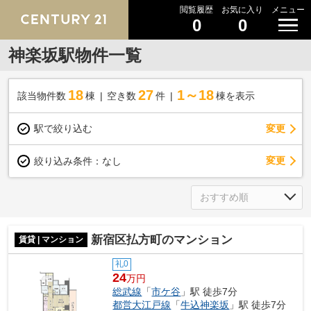
閲覧履歴
お気に入り
メニュー
0
0
神楽坂駅物件一覧
18
27
1～18
該当物件数
棟
空き数
件
棟を表示
駅で絞り込む
変更
変更
絞り込み条件：
なし
新宿区払方町のマンション
賃貸 | マンション
礼0
24
万円
総武線
「
市ケ谷
」駅 徒歩7分
都営大江戸線
「
牛込神楽坂
」駅 徒歩7分