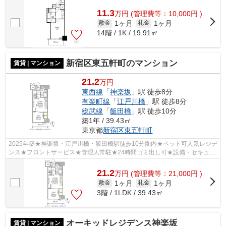
11.3
万
円
(管理費等：10,000円 )
1ヶ月
1ヶ月
敷金
礼金
14階 / 1K / 19.91㎡
新宿区東五軒町のマンション
賃貸 | マンション
21.2
万円
東西線
「
神楽坂
」駅 徒歩8分
有楽町線
「
江戸川橋
」駅 徒歩8分
総武線
「
飯田橋
」駅 徒歩10分
築1年 / 39.43㎡
東京都
新宿区
東五軒町
2025年築★神楽坂・江戸川橋・飯田橋駅徒歩10分圏内★ペット可人気レジデ
ンス★フロントサービス★管理人常駐★24時間ゴミ出し可★設備・セキュリ
ティ充実★
21.2
万
円
(管理費等：21,000円 )
1ヶ月
1ヶ月
敷金
礼金
3階 / 1LDK / 39.43㎡
オーキッドレジデンス神楽坂
賃貸 | マンション