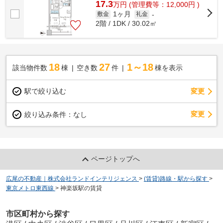
17.3
万
円
(管理費等：12,000円 )
1ヶ月
敷金
礼金
-
2階 / 1DK / 30.02㎡
18
27
1～18
該当物件数
棟
空き数
件
棟を表示
駅で絞り込む
変更
変更
絞り込み条件：
なし
ページトップへ
広尾の不動産｜株式会社ランドインテリジェンス
>
(賃貸)路線・駅から探す
>
東京メトロ東西線
>
神楽坂駅の賃貸
市区町村から探す