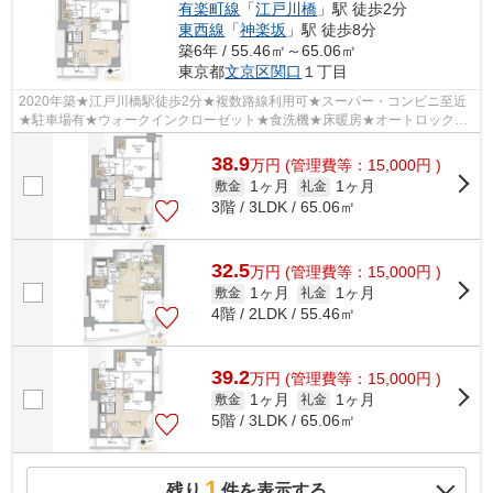
有楽町線
「
江戸川橋
」駅 徒歩2分
東西線
「
神楽坂
」駅 徒歩8分
築6年 / 55.46㎡～65.06㎡
東京都
文京区
関口
１丁目
2020年築★江戸川橋駅徒歩2分★複数路線利用可★スーパー・コンビニ至近
★駐車場有★ウォークインクローゼット★食洗機★床暖房★オートロック★
宅配BOX★
38.9
万
円
(管理費等：15,000円 )
1ヶ月
1ヶ月
敷金
礼金
3階 / 3LDK / 65.06㎡
32.5
万
円
(管理費等：15,000円 )
1ヶ月
1ヶ月
敷金
礼金
4階 / 2LDK / 55.46㎡
39.2
万
円
(管理費等：15,000円 )
1ヶ月
1ヶ月
敷金
礼金
5階 / 3LDK / 65.06㎡
1
残り
件を表示する