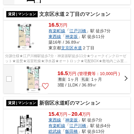
文京区水道２丁目のマンション
賃貸 | マンション
16.5
万円
有楽町線
「
江戸川橋
」駅 徒歩7分
東西線
「
神楽坂
」駅 徒歩11分
築16年 / 36.89㎡
東京都
文京区
水道
２丁目
分譲仕様★江戸川橋駅徒歩7分・神楽坂駅徒歩11分★ウォークインクローゼ
ット★追焚★浴室乾燥★浄水器★オートロック★宅配BOX★敷地内ごみ置き
場★
16.5
万
円
(管理費等：10,000円 )
1ヶ月
1ヶ月
敷金
礼金
3階 / 1LDK / 36.89㎡
新宿区水道町のマンション
賃貸 | マンション
15.4
20.4
万円～
万円
東西線
「
神楽坂
」駅 徒歩7分
有楽町線
「
江戸川橋
」駅 徒歩4分
総武線
「
飯田橋
」駅 徒歩13分