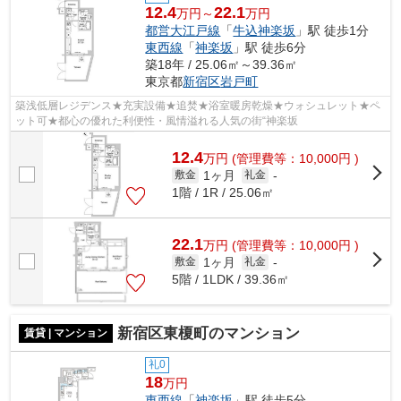
12.4
22.1
万円～
万円
都営大江戸線
「
牛込神楽坂
」駅 徒歩1分
東西線
「
神楽坂
」駅 徒歩6分
築18年 / 25.06㎡～39.36㎡
東京都
新宿区
岩戸町
築浅低層レジデンス★充実設備★追焚★浴室暖房乾燥★ウォシュレット★ペ
ット可★都心の優れた利便性・風情溢れる人気の街“神楽坂
12.4
万
円
(管理費等：10,000円 )
1ヶ月
敷金
礼金
-
1階 / 1R / 25.06㎡
22.1
万
円
(管理費等：10,000円 )
1ヶ月
敷金
礼金
-
5階 / 1LDK / 39.36㎡
新宿区東榎町のマンション
賃貸 | マンション
礼0
18
万円
東西線
「
神楽坂
」駅 徒歩5分