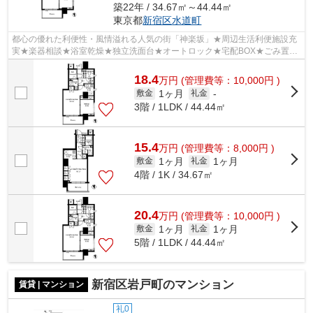
築22年 / 34.67㎡～44.44㎡
東京都
新宿区
水道町
都心の優れた利便性・風情溢れる人気の街「神楽坂」★周辺生活利便施設充
実★楽器相談★浴室乾燥★独立洗面台★オートロック★宅配BOX★ごみ置き
場★駐輪場有★
18.4
万
円
(管理費等：10,000円 )
1ヶ月
敷金
礼金
-
3階 / 1LDK / 44.44㎡
15.4
万
円
(管理費等：8,000円 )
1ヶ月
1ヶ月
敷金
礼金
4階 / 1K / 34.67㎡
20.4
万
円
(管理費等：10,000円 )
1ヶ月
1ヶ月
敷金
礼金
5階 / 1LDK / 44.44㎡
新宿区岩戸町のマンション
賃貸 | マンション
礼0