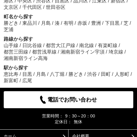
港区
/
中央区
/
渋谷区
/
目黒区
/
品川区
/
江東区
/
新宿区
/
文京区
/
千代田区
/
世田谷区
町名から探す
勝どき
/
東品川
/
月島
/
湊
/
有明
/
赤坂
/
豊洲
/
下目黒
/
芝
/
芝浦
路線から探す
山手線
/
日比谷線
/
都営大江戸線
/
南北線
/
有楽町線
/
都営三田線
/
都営浅草線
/
湘南新宿ライン宇須
/
埼京線
/
湘南新宿ライン高海
駅から探す
恵比寿
/
目黒
/
月島
/
八丁堀
/
勝どき
/
渋谷
/
田町
/
人形町
/
新富町
/
広尾
電話でお問い合わせ
営業時間：
9：30～20：00
定休日：
無休
ホーム
会社概要