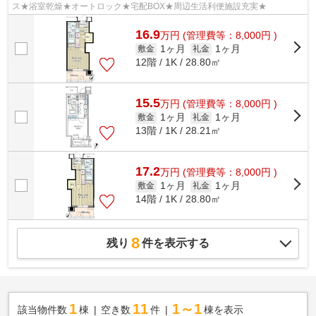
ス★浴室乾燥★オートロック★宅配BOX★周辺生活利便施設充実★
16.9
万
円
(管理費等：8,000円 )
1ヶ月
1ヶ月
敷金
礼金
12階 / 1K / 28.80㎡
15.5
万
円
(管理費等：8,000円 )
1ヶ月
1ヶ月
敷金
礼金
13階 / 1K / 28.21㎡
17.2
万
円
(管理費等：8,000円 )
1ヶ月
1ヶ月
敷金
礼金
14階 / 1K / 28.80㎡
8
残り
件を表示する
1
11
1～1
該当物件数
棟
空き数
件
棟を表示