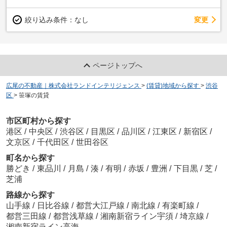
変更
絞り込み条件：
なし
ページトップへ
広尾の不動産｜株式会社ランドインテリジェンス
>
(賃貸)地域から探す
>
渋谷
区
>
笹塚の賃貸
市区町村から探す
港区
/
中央区
/
渋谷区
/
目黒区
/
品川区
/
江東区
/
新宿区
/
文京区
/
千代田区
/
世田谷区
町名から探す
勝どき
/
東品川
/
月島
/
湊
/
有明
/
赤坂
/
豊洲
/
下目黒
/
芝
/
芝浦
路線から探す
山手線
/
日比谷線
/
都営大江戸線
/
南北線
/
有楽町線
/
都営三田線
/
都営浅草線
/
湘南新宿ライン宇須
/
埼京線
/
湘南新宿ライン高海