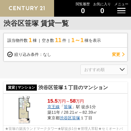
閲覧履歴
お気に入り
メニュー
0
0
渋谷区笹塚 賃貸一覧
1
11
1～1
該当物件数
棟
空き数
件
棟を表示
変更
絞り込み条件：
なし
渋谷区笹塚１丁目のマンション
賃貸 | マンション
15.5
58
万円～
万円
京王線
「
笹塚
」駅 徒歩1分
築11年 / 28.21㎡～82.39㎡
東京都
渋谷区
笹塚
１丁目
★笹塚の築浅ランドマークタワー★駅徒歩1分★管理人常駐★セミオートバ