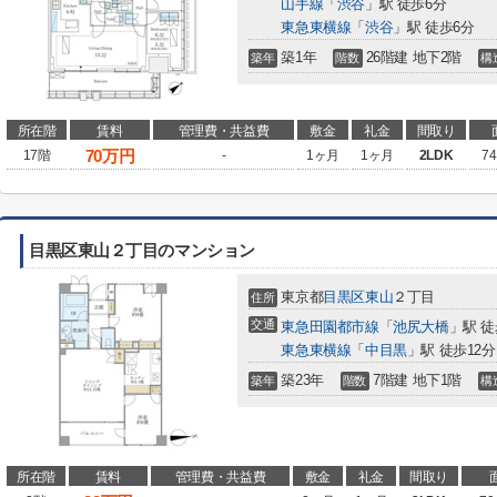
山手線
「
渋谷
」駅 徒歩6分
東急東横線
「
渋谷
」駅 徒歩6分
築1年
26階建 地下2階
築年
階数
構
所在階
賃料
管理費・共益費
敷金
礼金
間取り
70
万円
17階
-
1ヶ月
1ヶ月
2LDK
74
目黒区東山２丁目のマンション
東京都
目黒区
東山
２丁目
住所
交通
東急田園都市線
「
池尻大橋
」駅 徒
東急東横線
「
中目黒
」駅 徒歩12分
築23年
7階建 地下1階
築年
階数
構
所在階
賃料
管理費・共益費
敷金
礼金
間取り