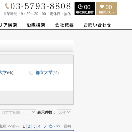
00
00
営業時間：
9：30～20：00
定休日：
無休
大学
都立大学
(65)
(44)
表示件数：
表示
<<前へ
1
2
3
4
5
次へ>>
最初