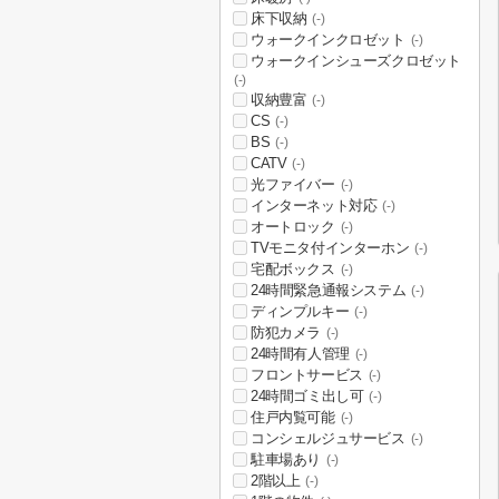
床下収納
(-)
ウォークインクロゼット
(-)
ウォークインシューズクロゼット
(-)
収納豊富
(-)
CS
(-)
BS
(-)
CATV
(-)
光ファイバー
(-)
インターネット対応
(-)
オートロック
(-)
TVモニタ付インターホン
(-)
宅配ボックス
(-)
24時間緊急通報システム
(-)
ディンプルキー
(-)
防犯カメラ
(-)
24時間有人管理
(-)
フロントサービス
(-)
24時間ゴミ出し可
(-)
住戸内覧可能
(-)
コンシェルジュサービス
(-)
駐車場あり
(-)
2階以上
(-)