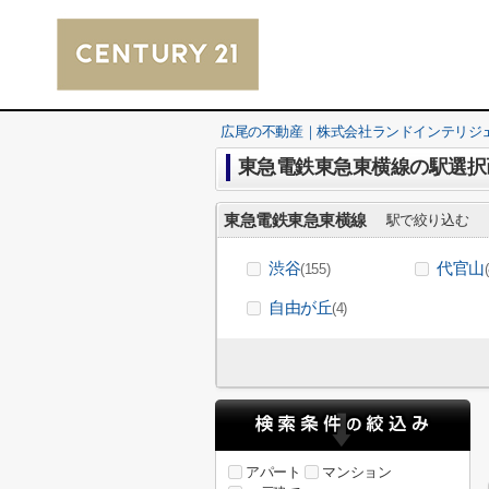
広尾の不動産｜株式会社ランドインテリジ
東急電鉄東急東横線の駅選択
東急電鉄東急東横線
駅で絞り込む
渋谷
代官山
(155)
自由が丘
(4)
アパート
マンション