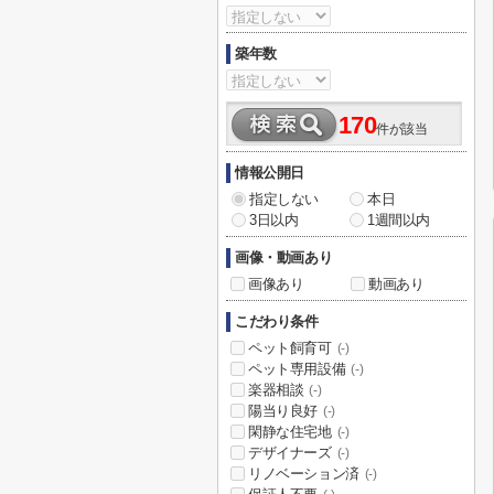
築年数
170
件が該当
情報公開日
指定しない
本日
3日以内
1週間以内
画像・動画あり
画像あり
動画あり
こだわり条件
ペット飼育可
(-)
ペット専用設備
(-)
楽器相談
(-)
陽当り良好
(-)
閑静な住宅地
(-)
デザイナーズ
(-)
リノベーション済
(-)