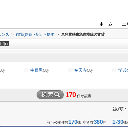
ェンス
>
(賃貸)路線・駅から探す
>
東急電鉄東急東横線の賃貸
画面
中目黒
祐天寺
学芸
(88)
(88)
(30)
170
件が該当
並び順：
170
380
1-30
該当公開件数
棟 空き数
件
棟