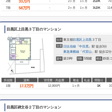
33
万円
2階
-
2ヶ月
1ヶ月
2LDK
70
58
万円
7階
-
2ヶ月
1ヶ月
3LDK
11
目黒区上目黒３丁目のマンション
東京都
目黒区
上目黒
３丁目
住所
交通
日比谷線
「
中目黒
」駅 徒歩3分
東急東横線
「
代官山
」駅 徒歩12分
築19年
5階建
鉄筋
築年
階数
構造
所在階
賃料
管理費・共益費
敷金
礼金
間取り
17.3
万円
1階
12,000円
1ヶ月
1K
3
目黒区碑文谷２丁目のマンション