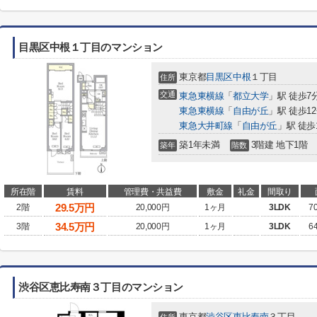
目黒区中根１丁目のマンション
東京都
目黒区
中根
１丁目
住所
交通
東急東横線
「
都立大学
」駅 徒歩7
東急東横線
「
自由が丘
」駅 徒歩1
東急大井町線
「
自由が丘
」駅 徒歩
築1年未満
3階建 地下1階
築年
階数
所在階
賃料
管理費・共益費
敷金
礼金
間取り
29.5
万円
2階
20,000円
1ヶ月
3LDK
7
34.5
万円
3階
20,000円
1ヶ月
3LDK
6
渋谷区恵比寿南３丁目のマンション
東京都
渋谷区
恵比寿南
３丁目