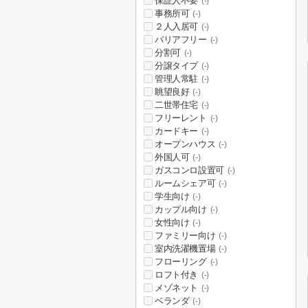
保証人不要
(-)
事務所可
(-)
２人入居可
(-)
バリアフリー
(-)
分割可
(-)
分譲タイプ
(-)
管理人常駐
(-)
眺望良好
(-)
二世帯住宅
(-)
フリーレント
(-)
カードキー
(-)
オープンハウス
(-)
外国人可
(-)
ガスコンロ設置可
(-)
ルームシェア可
(-)
学生向け
(-)
カップル向け
(-)
女性向け
(-)
ファミリー向け
(-)
室内洗濯機置場
(-)
フローリング
(-)
ロフト付き
(-)
メゾネット
(-)
ベランダ
(-)