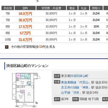
所在階
賃料
管理費・共益費
敷金
礼金
間取り
34.9
万円
7階
30,000円
1ヶ月
1ヶ月
2LDK
4
35.9
万円
7階
30,000円
1ヶ月
2LDK
5
17.5
万円
8階
10,000円
1ヶ月
1ヶ月
1DK
2
57
万円
8階
30,000円
1ヶ月
1ヶ月
2LDK
8
31.6
万円
10階
30,000円
1ヶ月
1ヶ月
2LDK
4
その他の空室情報(全
11
件)を見る
+
渋谷区鉢山町のマンション
東京都
渋谷区
鉢山町
住所
交通
東急東横線
「
代官山
」駅 徒歩10分
京王井の頭線
「
神泉
」駅 徒歩10分
山手線
「
渋谷
」駅 徒歩14分
築3年
5階建 地下1階
築年
階数
構造