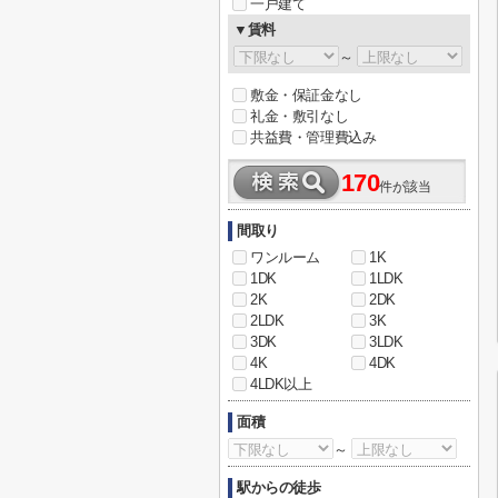
一戸建て
▼賃料
～
敷金・保証金なし
礼金・敷引なし
共益費・管理費込み
170
件が該当
間取り
ワンルーム
1K
1DK
1LDK
2K
2DK
2LDK
3K
3DK
3LDK
4K
4DK
4LDK以上
面積
～
駅からの徒歩