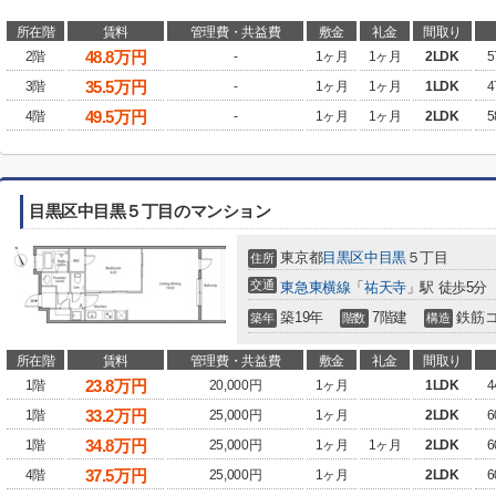
所在階
賃料
管理費・共益費
敷金
礼金
間取り
48.8
万円
2階
-
1ヶ月
1ヶ月
2LDK
5
35.5
万円
3階
-
1ヶ月
1ヶ月
1LDK
4
49.5
万円
4階
-
1ヶ月
1ヶ月
2LDK
5
目黒区中目黒５丁目のマンション
東京都
目黒区
中目黒
５丁目
住所
交通
東急東横線
「
祐天寺
」駅 徒歩5分
築19年
7階建
鉄筋
築年
階数
構造
所在階
賃料
管理費・共益費
敷金
礼金
間取り
23.8
万円
1階
20,000円
1ヶ月
1LDK
4
33.2
万円
1階
25,000円
1ヶ月
2LDK
6
34.8
万円
1階
25,000円
1ヶ月
1ヶ月
2LDK
6
37.5
万円
4階
25,000円
1ヶ月
2LDK
6