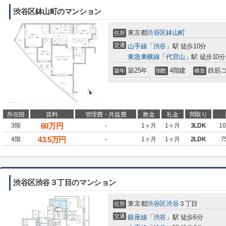
渋谷区鉢山町のマンション
東京都
渋谷区
鉢山町
住所
交通
山手線
「
渋谷
」駅 徒歩10分
東急東横線
「
代官山
」駅 徒歩10分
築25年
4階建
鉄筋
築年
階数
構造
所在階
賃料
管理費・共益費
敷金
礼金
間取り
60
万円
3階
-
1ヶ月
1ヶ月
3LDK
10
43.5
万円
4階
-
1ヶ月
1ヶ月
2LDK
7
渋谷区渋谷３丁目のマンション
東京都
渋谷区
渋谷
３丁目
住所
交通
銀座線
「
渋谷
」駅 徒歩6分