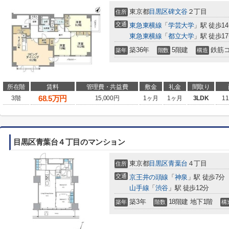
東京都
目黒区
碑文谷
２丁目
住所
交通
東急東横線
「
学芸大学
」駅 徒歩1
東急東横線
「
都立大学
」駅 徒歩1
築36年
5階建
鉄筋
築年
階数
構造
所在階
賃料
管理費・共益費
敷金
礼金
間取り
68.5
万円
3階
15,000円
1ヶ月
1ヶ月
3LDK
11
目黒区青葉台４丁目のマンション
東京都
目黒区
青葉台
４丁目
住所
交通
京王井の頭線
「
神泉
」駅 徒歩7分
山手線
「
渋谷
」駅 徒歩12分
築3年
18階建 地下1階
築年
階数
構