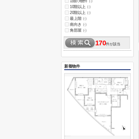
1階の物件
(-)
10階以上
(-)
20階以上
(-)
最上階
(-)
南向き
(-)
角部屋
(-)
170
件が該当
新着物件