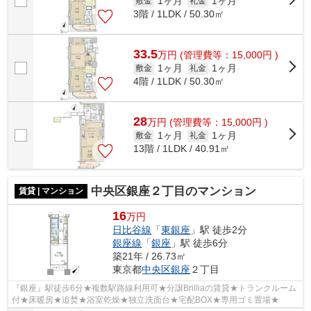
1ヶ月
1ヶ月
敷金
礼金
3階 / 1LDK / 50.30㎡
33.5
万
円
(管理費等：15,000円 )
1ヶ月
1ヶ月
敷金
礼金
4階 / 1LDK / 50.30㎡
28
万
円
(管理費等：15,000円 )
1ヶ月
1ヶ月
敷金
礼金
13階 / 1LDK / 40.91㎡
中央区銀座２丁目のマンション
賃貸 | マンション
16
万円
日比谷線
「
東銀座
」駅 徒歩2分
銀座線
「
銀座
」駅 徒歩6分
築21年 / 26.73㎡
東京都
中央区
銀座
２丁目
『銀座』駅徒歩6分★複数駅路線利用可★分譲Brilliaの賃貸★トランクルーム
付★床暖房★追焚★浴室乾燥★独立洗面台★宅配BOX★専用ゴミ置場★