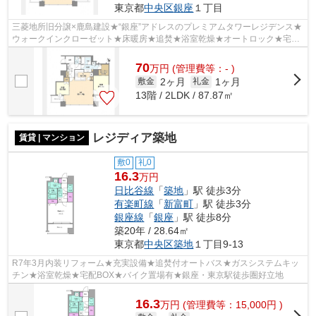
東京都
中央区
銀座
１丁目
三菱地所旧分譲×鹿島建設★“銀座”アドレスのプレミアムタワーレジデンス★
ウォークインクローゼット★床暖房★追焚★浴室乾燥★オートロック★宅配
BOX★
70
万
円
(管理費等：- )
2ヶ月
1ヶ月
敷金
礼金
13階 / 2LDK / 87.87㎡
レジディア築地
賃貸 | マンション
敷0
礼0
16.3
万円
日比谷線
「
築地
」駅 徒歩3分
有楽町線
「
新富町
」駅 徒歩3分
銀座線
「
銀座
」駅 徒歩8分
築20年 / 28.64㎡
東京都
中央区
築地
１丁目9-13
R7年3月内装リフォーム★充実設備★追焚付オートバス★ガスシステムキッ
チン★浴室乾燥★宅配BOX★バイク置場有★銀座・東京駅徒歩圏好立地
16.3
万
円
(管理費等：15,000円 )