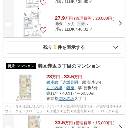
7階 / 1LDK / 38.80㎡
27.9
万
円
(管理費等：20,000円 )
1ヶ月
敷金
礼金
-
7階 / 1LDK / 40.01㎡
1
残り
件を表示する
港区赤坂３丁目のマンション
賃貸 | マンション
28
33.5
万円～
万円
銀座線
「
赤坂見附
」駅 徒歩3分
丸ノ内線
「
銀座
」駅 徒歩3分
築11年 / 40.91㎡～50.30㎡
東京都
港区
赤坂
３丁目
ペット可★分譲仕様人気レジデンス★赤坂見附駅徒歩3分・赤坂駅徒歩4分★
ウォークインクローゼット★床暖房★追焚★浴室乾燥★オートロック★宅配
BOX★
33.5
万
円
(管理費等：15,000円 )