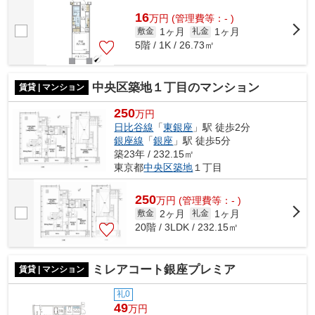
16
万
円
(管理費等：- )
1ヶ月
1ヶ月
敷金
礼金
5階 / 1K / 26.73㎡
中央区築地１丁目のマンション
賃貸 | マンション
250
万円
日比谷線
「
東銀座
」駅 徒歩2分
銀座線
「
銀座
」駅 徒歩5分
築23年 / 232.15㎡
東京都
中央区
築地
１丁目
250
万
円
(管理費等：- )
2ヶ月
1ヶ月
敷金
礼金
20階 / 3LDK / 232.15㎡
ミレアコート銀座プレミア
賃貸 | マンション
礼0
49
万円