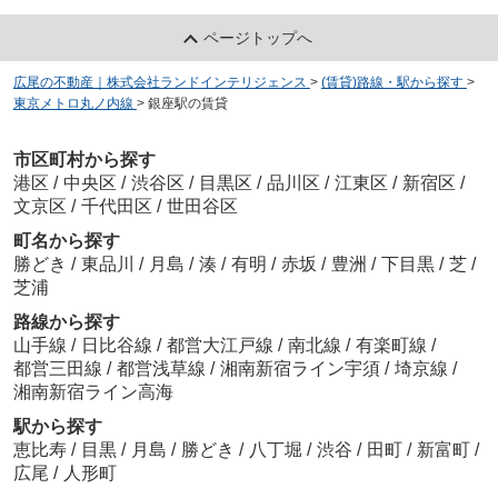
ページトップへ
広尾の不動産｜株式会社ランドインテリジェンス
>
(賃貸)路線・駅から探す
>
東京メトロ丸ノ内線
>
銀座駅の賃貸
市区町村から探す
港区
/
中央区
/
渋谷区
/
目黒区
/
品川区
/
江東区
/
新宿区
/
文京区
/
千代田区
/
世田谷区
町名から探す
勝どき
/
東品川
/
月島
/
湊
/
有明
/
赤坂
/
豊洲
/
下目黒
/
芝
/
芝浦
路線から探す
山手線
/
日比谷線
/
都営大江戸線
/
南北線
/
有楽町線
/
都営三田線
/
都営浅草線
/
湘南新宿ライン宇須
/
埼京線
/
湘南新宿ライン高海
駅から探す
恵比寿
/
目黒
/
月島
/
勝どき
/
八丁堀
/
渋谷
/
田町
/
新富町
/
広尾
/
人形町