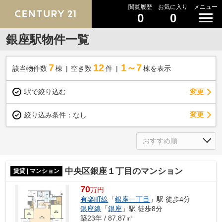
閲覧履歴
お気に入り
メニュー
0
0
銀座駅物件一覧
7
12
1～7
該当物件数
棟
空き数
件
棟を表示
駅で絞り込む
変更
変更
絞り込み条件：
なし
中央区銀座１丁目のマンション
賃貸 | マンション
70
万円
有楽町線
「
銀座一丁目
」駅 徒歩4分
銀座線
「
銀座
」駅 徒歩8分
築23年 / 87.87㎡