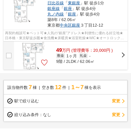
日比谷線
「
東銀座
」駅 徒歩1分
銀座線
「
銀座
」駅 徒歩4分
丸ノ内線
「
銀座
」駅 徒歩4分
築8年 / 62.06㎡
東京都
中央区
銀座
３丁目12-12
再契約相談可★ペット可★人気の“銀座”アドレス★利便性に優れる好立地★
日本橋・東京駅徒歩圏★食洗機★床暖房★浴室乾燥★WIC★オートロック★
宅配BOX★常時ゴミ出し可
49
万
円
(管理費等：20,000円 )
1ヶ月
敷金
礼金
-
9階 / 2LDK / 62.06㎡
7
12
1～7
該当物件数
棟
空き数
件
棟を表示
駅で絞り込む
変更
変更
絞り込み条件：
なし