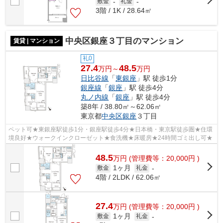
敷金
-
礼金
-
3階 / 1K / 28.64㎡
中央区銀座３丁目のマンション
賃貸 | マンション
礼0
27.4
48.5
万円～
万円
日比谷線
「
東銀座
」駅 徒歩1分
銀座線
「
銀座
」駅 徒歩4分
丸ノ内線
「
銀座
」駅 徒歩4分
築8年 / 38.80㎡～62.06㎡
東京都
中央区
銀座
３丁目
ペット可★東銀座駅徒歩1分・銀座駅徒歩4分★日本橋・東京駅徒歩圏★住環
境良好★ウォークインクローゼット★食洗機★床暖房★24時間ゴミ出し可★
48.5
万
円
(管理費等：20,000円 )
1ヶ月
敷金
礼金
-
4階 / 2LDK / 62.06㎡
27.4
万
円
(管理費等：20,000円 )
1ヶ月
敷金
礼金
-