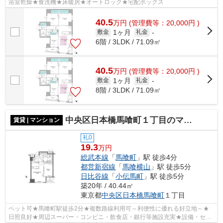
浴室乾燥★食洗機★床暖房★オートロック★宅配ボックス
40.5
万
円
(管理費等：20,000円 )
1ヶ月
敷金
礼金
-
6階 / 3LDK / 71.09㎡
40.5
万
円
(管理費等：20,000円 )
1ヶ月
敷金
礼金
-
8階 / 3LDK / 71.09㎡
中央区日本橋馬喰町１丁目のマンション
賃貸 | マンション
礼0
19.3
万円
総武本線
「
馬喰町
」駅 徒歩4分
都営新宿線
「
馬喰横山
」駅 徒歩5分
日比谷線
「
小伝馬町
」駅 徒歩5分
築20年 / 40.44㎡
東京都
中央区
日本橋馬喰町
１丁目
ペット可★馬喰町駅徒歩2分★複数路線利用可～利便性に優れる好立地～★
日照良好★周辺スーパー・コンビニ・飲食店・銀行等施設充実★設備・セキ