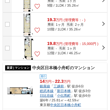
1ヶ月
敷金
-
礼金
9階 / 1LDK / 35.26㎡
19.3
万
円
(管理費等：- )
1ヶ月
2ヶ月
敷金
礼金
10階 / 1LDK / 35.26㎡
19.8
万
円
(管理費等：15,000円 )
1ヶ月
敷金
-
礼金
12階 / 1LDK / 46.25㎡
中央区日本橋小舟町のマンション
賃貸 | マンション
敷0
14
22.3
万円～
万円
銀座線
「
三越前
」駅 徒歩6分
総武本線
「
新日本橋
」駅 徒歩3分
日比谷線
「
小伝馬町
」駅 徒歩6分
築6年 / 25.81㎡～42.59㎡
東京都
中央区
日本橋小舟町