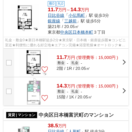
敷0
礼0
11.7
14.3
万円～
万円
日比谷線
「
小伝馬町
」駅 徒歩3分
銀座線
「
三越前
」駅 徒歩5分
築21年 / 20.05㎡
東京都
中央区
日本橋本町
３丁目
礼金・敷金0★新日本橋駅徒歩2分★東京駅・日本橋・銀座徒歩圏★コンビニ
至近★利便性に優れる好立地★エアコン完備★浴室乾燥★オートロック★宅
配BOX★
11.7
万
円
(管理費等：15,000円 )
敷金
-
礼金
-
2階 / 1R / 20.05㎡
14.3
万
円
(管理費等：15,000円 )
敷金
-
礼金
-
15階 / 1K / 20.05㎡
中央区日本橋富沢町のマンション
賃貸 | マンション
38.5
万円
日比谷線
「
人形町
」駅 徒歩3分