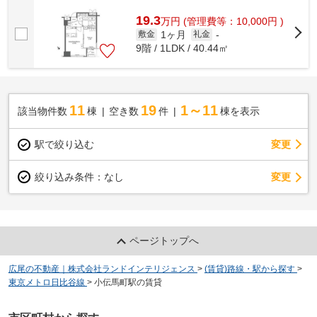
ュリティ充実★
19.3
万
円
(管理費等：10,000円 )
1ヶ月
敷金
礼金
-
9階 / 1LDK / 40.44㎡
11
19
1～11
該当物件数
棟
空き数
件
棟を表示
駅で絞り込む
変更
変更
絞り込み条件：
なし
ページトップへ
広尾の不動産｜株式会社ランドインテリジェンス
>
(賃貸)路線・駅から探す
>
東京メトロ日比谷線
>
小伝馬町駅の賃貸