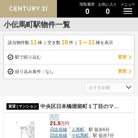
閲覧履歴
お気に入り
メニュー
0
0
小伝馬町駅物件一覧
11
19
1～11
該当物件数
棟
空き数
件
棟を表示
駅で絞り込む
変更
変更
絞り込み条件：
なし
中央区日本橋堀留町１丁目のマンション
賃貸 | マンション
礼0
21.5
万円
日比谷線
「
人形町
」駅 徒歩6分
日比谷線
「
小伝馬町
」駅 徒歩7分