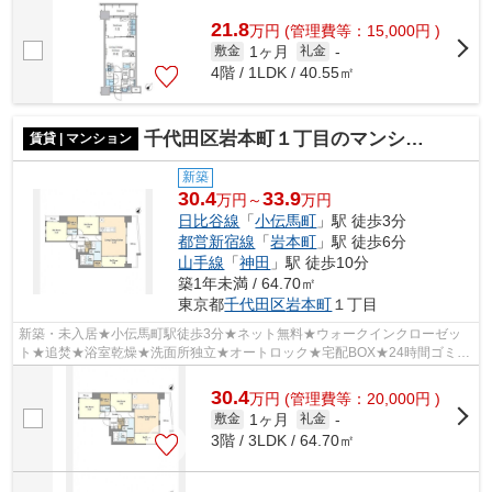
場★
21.8
万
円
(管理費等：15,000円 )
1ヶ月
敷金
礼金
-
4階 / 1LDK / 40.55㎡
千代田区岩本町１丁目のマンション
賃貸 | マンション
新築
30.4
33.9
万円～
万円
日比谷線
「
小伝馬町
」駅 徒歩3分
都営新宿線
「
岩本町
」駅 徒歩6分
山手線
「
神田
」駅 徒歩10分
築1年未満 / 64.70㎡
東京都
千代田区
岩本町
１丁目
新築・未入居★小伝馬町駅徒歩3分★ネット無料★ウォークインクローゼッ
ト★追焚★浴室乾燥★洗面所独立★オートロック★宅配BOX★24時間ゴミ出
し可★
30.4
万
円
(管理費等：20,000円 )
1ヶ月
敷金
礼金
-
3階 / 3LDK / 64.70㎡