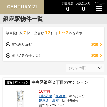
閲覧履歴
お気に入り
メニュー
0
0
銀座駅物件一覧
7
12
1～7
該当物件数
棟
空き数
件
棟を表示
駅で絞り込む
変更
変更
絞り込み条件：
なし
中央区銀座２丁目のマンション
賃貸 | マンション
16
万円
日比谷線
「
東銀座
」駅 徒歩2分
銀座線
「
銀座
」駅 徒歩6分
築21年 / 26.73㎡