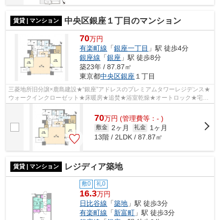
中央区銀座１丁目のマンション
賃貸 | マンション
70
万円
有楽町線
「
銀座一丁目
」駅 徒歩4分
銀座線
「
銀座
」駅 徒歩8分
築23年 / 87.87㎡
東京都
中央区
銀座
１丁目
三菱地所旧分譲×鹿島建設★“銀座”アドレスのプレミアムタワーレジデンス★
ウォークインクローゼット★床暖房★追焚★浴室乾燥★オートロック★宅配
BOX★
70
万
円
(管理費等：- )
2ヶ月
1ヶ月
敷金
礼金
13階 / 2LDK / 87.87㎡
レジディア築地
賃貸 | マンション
敷0
礼0
16.3
万円
日比谷線
「
築地
」駅 徒歩3分
有楽町線
「
新富町
」駅 徒歩3分