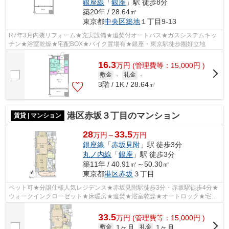
銀座線
「
銀座
」駅 徒歩8分
築20年 / 28.64㎡
東京都
中央区
築地
１丁目9-13
R7年3月内装リフォーム★充実設備★追焚付オートバス★ガスシステムキッ
チン★浴室乾燥★宅配BOX★バイク置場有★銀座・東京駅徒歩圏好立地
16.3
万
円
(管理費等：15,000円 )
敷金
-
礼金
-
3階 / 1K / 28.64㎡
港区赤坂３丁目のマンション
賃貸 | マンション
28
33.5
万円～
万円
銀座線
「
赤坂見附
」駅 徒歩3分
丸ノ内線
「
銀座
」駅 徒歩3分
築11年 / 40.91㎡～50.30㎡
東京都
港区
赤坂
３丁目
ペット可★分譲仕様人気レジデンス★赤坂見附駅徒歩3分・赤坂駅徒歩4分★
ウォークインクローゼット★床暖房★追焚★浴室乾燥★オートロック★宅配
BOX★
33.5
万
円
(管理費等：15,000円 )
1ヶ月
1ヶ月
敷金
礼金