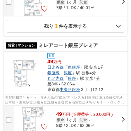
1ヶ月
敷金
礼金
-
7階 / 1LDK / 40.01㎡
1
残り
件を表示する
ミレアコート銀座プレミア
賃貸 | マンション
礼0
49
万円
日比谷線
「
東銀座
」駅 徒歩1分
銀座線
「
銀座
」駅 徒歩4分
丸ノ内線
「
銀座
」駅 徒歩4分
築8年 / 62.06㎡
東京都
中央区
銀座
３丁目12-12
再契約相談可★ペット可★人気の“銀座”アドレス★利便性に優れる好立地★
日本橋・東京駅徒歩圏★食洗機★床暖房★浴室乾燥★WIC★オートロック★
宅配BOX★常時ゴミ出し可
49
万
円
(管理費等：20,000円 )
1ヶ月
敷金
礼金
-
9階 / 2LDK / 62.06㎡