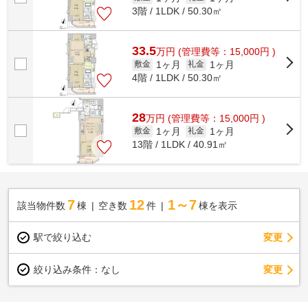
3階 / 1LDK / 50.30㎡
33.5
万
円
(管理費等：15,000円 )
1ヶ月
1ヶ月
敷金
礼金
4階 / 1LDK / 50.30㎡
28
万
円
(管理費等：15,000円 )
1ヶ月
1ヶ月
敷金
礼金
13階 / 1LDK / 40.91㎡
7
12
1～7
該当物件数
棟
空き数
件
棟を表示
駅で絞り込む
変更
変更
絞り込み条件：
なし