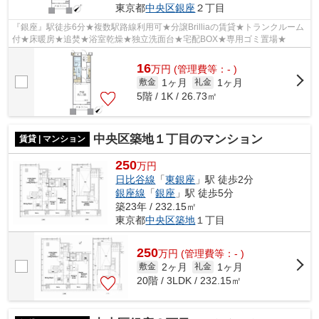
東京都
中央区
銀座
２丁目
『銀座』駅徒歩6分★複数駅路線利用可★分譲Brilliaの賃貸★トランクルーム
付★床暖房★追焚★浴室乾燥★独立洗面台★宅配BOX★専用ゴミ置場★
16
万
円
(管理費等：- )
1ヶ月
1ヶ月
敷金
礼金
5階 / 1K / 26.73㎡
中央区築地１丁目のマンション
賃貸 | マンション
250
万円
日比谷線
「
東銀座
」駅 徒歩2分
銀座線
「
銀座
」駅 徒歩5分
築23年 / 232.15㎡
東京都
中央区
築地
１丁目
250
万
円
(管理費等：- )
2ヶ月
1ヶ月
敷金
礼金
20階 / 3LDK / 232.15㎡