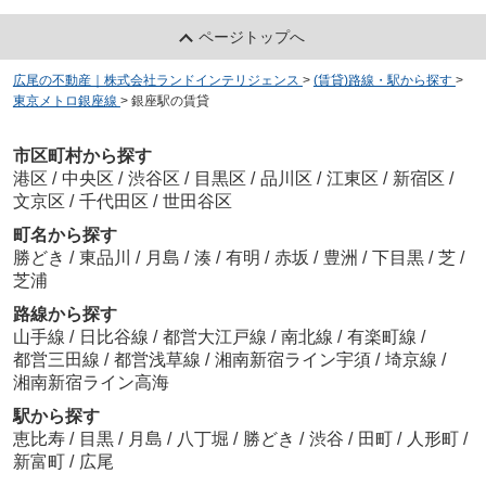
ページトップへ
広尾の不動産｜株式会社ランドインテリジェンス
>
(賃貸)路線・駅から探す
>
東京メトロ銀座線
>
銀座駅の賃貸
市区町村から探す
港区
/
中央区
/
渋谷区
/
目黒区
/
品川区
/
江東区
/
新宿区
/
文京区
/
千代田区
/
世田谷区
町名から探す
勝どき
/
東品川
/
月島
/
湊
/
有明
/
赤坂
/
豊洲
/
下目黒
/
芝
/
芝浦
路線から探す
山手線
/
日比谷線
/
都営大江戸線
/
南北線
/
有楽町線
/
都営三田線
/
都営浅草線
/
湘南新宿ライン宇須
/
埼京線
/
湘南新宿ライン高海
駅から探す
恵比寿
/
目黒
/
月島
/
八丁堀
/
勝どき
/
渋谷
/
田町
/
人形町
/
新富町
/
広尾