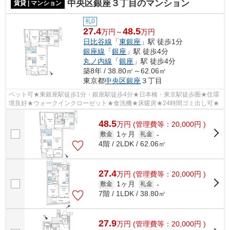
中央区銀座３丁目のマンション
賃貸 | マンション
礼0
27.4
48.5
万円～
万円
日比谷線
「
東銀座
」駅 徒歩1分
銀座線
「
銀座
」駅 徒歩4分
丸ノ内線
「
銀座
」駅 徒歩4分
築8年 / 38.80㎡～62.06㎡
東京都
中央区
銀座
３丁目
ペット可★東銀座駅徒歩1分・銀座駅徒歩4分★日本橋・東京駅徒歩圏★住環
境良好★ウォークインクローゼット★食洗機★床暖房★24時間ゴミ出し可★
48.5
万
円
(管理費等：20,000円 )
1ヶ月
敷金
礼金
-
4階 / 2LDK / 62.06㎡
27.4
万
円
(管理費等：20,000円 )
1ヶ月
敷金
礼金
-
7階 / 1LDK / 38.80㎡
27.9
万
円
(管理費等：20,000円 )