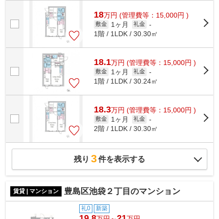
場★
18
万
円
(管理費等：15,000円 )
1ヶ月
敷金
礼金
-
1階 / 1LDK / 30.30㎡
18.1
万
円
(管理費等：15,000円 )
1ヶ月
敷金
礼金
-
1階 / 1LDK / 30.24㎡
18.3
万
円
(管理費等：15,000円 )
1ヶ月
敷金
礼金
-
2階 / 1LDK / 30.30㎡
3
残り
件を表示する
豊島区池袋２丁目のマンション
賃貸 | マンション
礼0
新築
19.8
21
万円～
万円