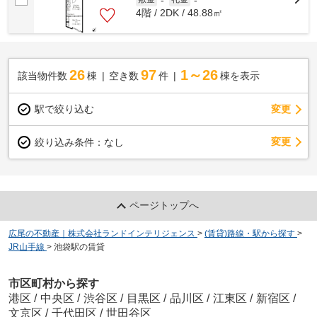
4階 / 2DK / 48.88㎡
26
97
1～26
該当物件数
棟
空き数
件
棟を表示
駅で絞り込む
変更
変更
絞り込み条件：
なし
ページトップへ
広尾の不動産｜株式会社ランドインテリジェンス
>
(賃貸)路線・駅から探す
>
JR山手線
>
池袋駅の賃貸
市区町村から探す
港区
/
中央区
/
渋谷区
/
目黒区
/
品川区
/
江東区
/
新宿区
/
文京区
/
千代田区
/
世田谷区