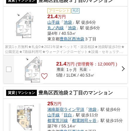
豊島区西池袋３丁目のマンション
賃貸 | マンション
フリーレント
礼0
21.4
万円
山手線
「
池袋
」駅 徒歩6分
丸ノ内線
「
池袋
」駅 徒歩6分
築4年 / 40.53㎡
東京都
豊島区
西池袋
３丁目
家賃1ヶ月無料★礼金0★2021年築★ペット可・楽器相談★池袋駅徒歩3分★
公園至近★7路線利用可★ウォークインクローゼット★設備・セキュリティ
充実★
21.4
万
円
(管理費等：12,000円 )
1ヶ月
敷金
礼金
-
5階 / 1LDK / 40.53㎡
豊島区西池袋２丁目のマンション
賃貸 | マンション
25
万円
湘南新宿ライン宇須
「
池袋
」駅 徒歩6分
山手線
「
目白
」駅 徒歩11分
都電荒川線
「
都電雑司ヶ谷
」駅 徒歩15分
築7年 / 55.14㎡