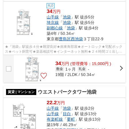
礼0
34
万円
山手線
「
池袋
」駅 徒歩5分
埼京線
「
池袋
」駅 徒歩5分
副都心線
「
池袋
」駅 徒歩4分
築4年 / 50.34㎡
東京都
豊島区
西池袋
３丁目22-9
★『池袋』駅徒歩４分★眺望良好★南東角部屋★オートロック★宅配ボック
ス★ペット飼育可★楽器相談可★インターネット無料★２４時間ゴミ出し可
★駐車場有★
34
万
円
(管理費等：15,000円 )
1ヶ月
敷金
礼金
-
19階 / 2LDK / 50.34㎡
ウエストパークタワー池袋
賃貸 | マンション
22.2
万円
山手線
「
池袋
」駅 徒歩2分
山手線
「
目白
」駅 徒歩13分
有楽町線
「
要町
」駅 徒歩13分
築19年 / 46.29㎡