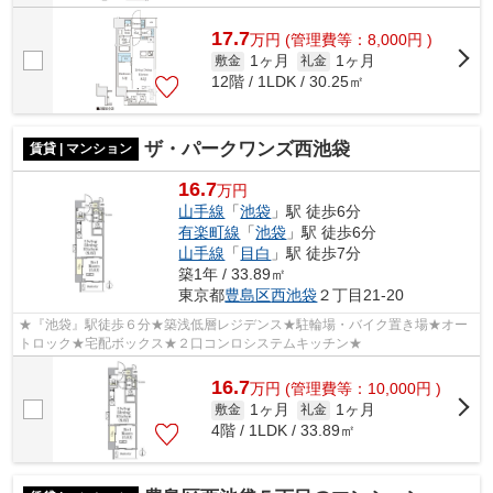
17.7
万
円
(管理費等：8,000円 )
1ヶ月
1ヶ月
敷金
礼金
12階 / 1LDK / 30.25㎡
ザ・パークワンズ西池袋
賃貸 | マンション
16.7
万円
山手線
「
池袋
」駅 徒歩6分
有楽町線
「
池袋
」駅 徒歩6分
山手線
「
目白
」駅 徒歩7分
築1年 / 33.89㎡
東京都
豊島区
西池袋
２丁目21-20
★『池袋』駅徒歩６分★築浅低層レジデンス★駐輪場・バイク置き場★オー
トロック★宅配ボックス★２口コンロシステムキッチン★
16.7
万
円
(管理費等：10,000円 )
1ヶ月
1ヶ月
敷金
礼金
4階 / 1LDK / 33.89㎡