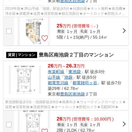
東京都
豊島区
西池袋
２丁目
2019年築★JR山手線「池袋」駅徒歩5分★分譲仕様★ネット無料★食洗機★
浄水器★床暖房★追焚★浴室乾燥★独立洗面台★オートロック★防犯カメラ
★宅配BOX★
25
万
円
(管理費等：- )
1ヶ月
1ヶ月
敷金
礼金
5階 / 1＋1S(納戸) / 55.14㎡
豊島区南池袋２丁目のマンション
賃貸 | マンション
26
26.3
万円～
万円
有楽町線
「
東池袋
」駅 徒歩3分
山手線
「
池袋
」駅 徒歩5分
都電荒川線
「
都電雑司ヶ谷
」駅 徒歩7分
築29年 / 62.78㎡
東京都
豊島区
南池袋
２丁目
東池袋駅徒歩3分・池袋駅徒歩8分★南東向き★ウォークインクローゼット★
追焚★浴室乾燥★洗面所独立★オートロック★防犯カメラ★宅配BOX★
26
万
円
(管理費等：10,000円 )
1ヶ月
1ヶ月
敷金
礼金
2階 / 2LDK / 62.78㎡