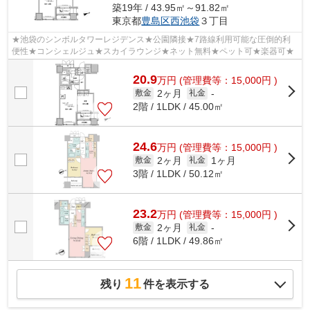
築19年 / 43.95㎡～91.82㎡
東京都
豊島区
西池袋
３丁目
★池袋のシンボルタワーレジデンス★公園隣接★7路線利用可能な圧倒的利
便性★コンシェルジュ★スカイラウンジ★ネット無料★ペット可★楽器可★
20.9
万
円
(管理費等：15,000円 )
2ヶ月
敷金
礼金
-
2階 / 1LDK / 45.00㎡
24.6
万
円
(管理費等：15,000円 )
2ヶ月
1ヶ月
敷金
礼金
3階 / 1LDK / 50.12㎡
23.2
万
円
(管理費等：15,000円 )
2ヶ月
敷金
礼金
-
6階 / 1LDK / 49.86㎡
11
残り
件を表示する