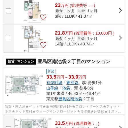
23
万
円
(管理費等：- )
1ヶ月
1ヶ月
敷金
礼金
3階 / 1LDK / 41.37㎡
21.8
万
円
(管理費等：10,000円 )
1ヶ月
1ヶ月
敷金
礼金
14階 / 1LDK / 40.74㎡
豊島区南池袋２丁目のマンション
賃貸 | マンション
新築
33.5
33.9
万円～
万円
有楽町線
「
東池袋
」駅 徒歩1分
山手線
「
池袋
」駅 徒歩9分
築1年未満 / 46.43㎡～46.44㎡
東京都
豊島区
南池袋
２丁目
新築・未入居★ペット可★東池袋駅徒歩1分★フロントサービス★フィット
ネス★ネット無料★ウォークインクローゼット★食洗機★床暖房★ミストサ
ウナ★
33.5
万
円
(管理費等：- )