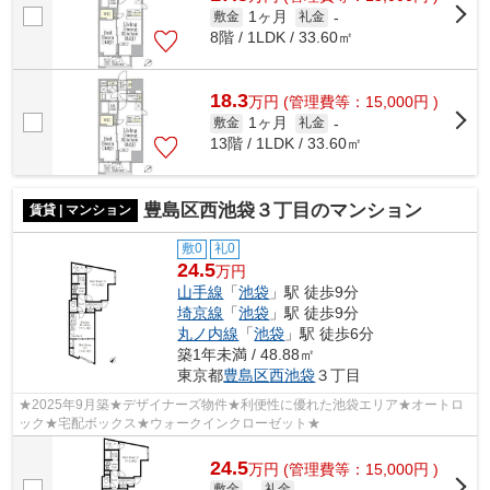
1ヶ月
敷金
礼金
-
8階 / 1LDK / 33.60㎡
18.3
万
円
(管理費等：15,000円 )
1ヶ月
敷金
礼金
-
13階 / 1LDK / 33.60㎡
豊島区西池袋３丁目のマンション
賃貸 | マンション
敷0
礼0
24.5
万円
山手線
「
池袋
」駅 徒歩9分
埼京線
「
池袋
」駅 徒歩9分
丸ノ内線
「
池袋
」駅 徒歩6分
築1年未満 / 48.88㎡
東京都
豊島区
西池袋
３丁目
★2025年9月築★デザイナーズ物件★利便性に優れた池袋エリア★オートロ
ック★宅配ボックス★ウォークインクローゼット★
24.5
万
円
(管理費等：15,000円 )
敷金
-
礼金
-