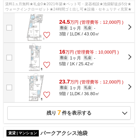
賃料1ヵ月無料★礼金0★2021年築★ペット可・楽器相談★池袋駅徒歩5分★
ウォークインクローゼット★24時間ゴミ出し可★設備・セキュリティ充実★
24.5
万
円
(管理費等：12,000円 )
1ヶ月
敷金
礼金
-
3階 / 1LDK / 43.00㎡
16
万
円
(管理費等：10,000円 )
1ヶ月
敷金
礼金
-
5階 / 1K / 25.42㎡
23.7
万
円
(管理費等：12,000円 )
1ヶ月
敷金
礼金
-
9階 / 1LDK / 36.80㎡
7
残り
件を表示する
パークアクシス池袋
賃貸 | マンション