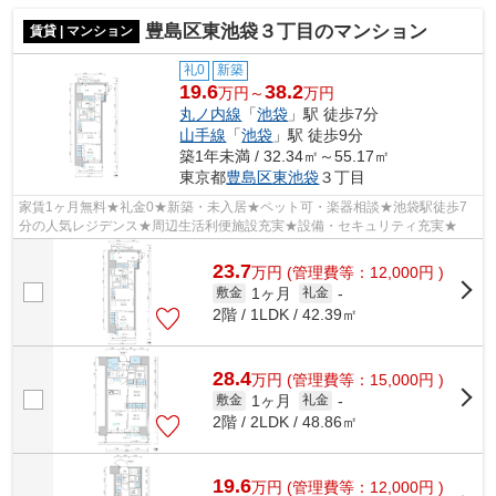
豊島区東池袋３丁目のマンション
賃貸 | マンション
礼0
新築
19.6
38.2
万円～
万円
丸ノ内線
「
池袋
」駅 徒歩7分
山手線
「
池袋
」駅 徒歩9分
築1年未満 / 32.34㎡～55.17㎡
東京都
豊島区
東池袋
３丁目
家賃1ヶ月無料★礼金0★新築・未入居★ペット可・楽器相談★池袋駅徒歩7
分の人気レジデンス★周辺生活利便施設充実★設備・セキュリティ充実★
23.7
万
円
(管理費等：12,000円 )
1ヶ月
敷金
礼金
-
2階 / 1LDK / 42.39㎡
28.4
万
円
(管理費等：15,000円 )
1ヶ月
敷金
礼金
-
2階 / 2LDK / 48.86㎡
19.6
万
円
(管理費等：12,000円 )