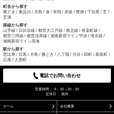
町名から探す
勝どき
/
東品川
/
月島
/
湊
/
有明
/
赤坂
/
豊洲
/
下目黒
/
芝
/
芝浦
路線から探す
山手線
/
日比谷線
/
都営大江戸線
/
南北線
/
有楽町線
/
都営三田線
/
都営浅草線
/
湘南新宿ライン宇須
/
埼京線
/
湘南新宿ライン高海
駅から探す
恵比寿
/
目黒
/
月島
/
勝どき
/
八丁堀
/
渋谷
/
田町
/
新富町
/
広尾
/
人形町
電話でお問い合わせ
営業時間：
9：30～20：00
定休日：
無休
ホーム
会社概要