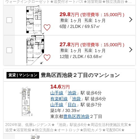
ウォークインクローゼット★追焚付オートバス★浴室乾燥★独立洗面台★オ
ートロック★宅配BOX★
29.8
万
円
(管理費等：15,000円 )
1ヶ月
1ヶ月
敷金
礼金
6階 / 2LDK / 69.57㎡
27.8
万
円
(管理費等：15,000円 )
1ヶ月
1ヶ月
敷金
礼金
12階 / 2LDK / 63.68㎡
豊島区西池袋２丁目のマンション
賃貸 | マンション
14.6
万円
山手線
「
池袋
」駅 徒歩6分
有楽町線
「
池袋
」駅 徒歩6分
山手線
「
目白
」駅 徒歩7分
築1年 / 30.39㎡
東京都
豊島区
西池袋
２丁目
2024年築、低層レジデンス★『池袋』駅徒歩6分★周辺生活利便施設充実★
追焚★浴室乾燥★独立洗面台★オートロック★防犯カメラ★宅配BOX★