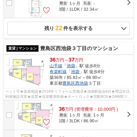
1ヶ月
敷金
礼金
-
3階 / 1LDK / 32.34㎡
22
残り
件を表示する
豊島区西池袋３丁目のマンション
賃貸 | マンション
36
37
万円～
万円
山手線
「
池袋
」駅 徒歩8分
有楽町線
「
池袋
」駅 徒歩8分
築36年 / 85.82㎡～86.90㎡
東京都
豊島区
西池袋
３丁目
ペット可★楽器相談★2018年リフォーム実施済★池袋駅徒歩8分★周辺生活
利便施設充実★追焚★浴室暖房乾燥★オートロック★宅配BOX★24時間ゴミ
出し可★
36
万
円
(管理費等：10,000円 )
1ヶ月
1ヶ月
敷金
礼金
1階 / 3LDK / 86.90㎡