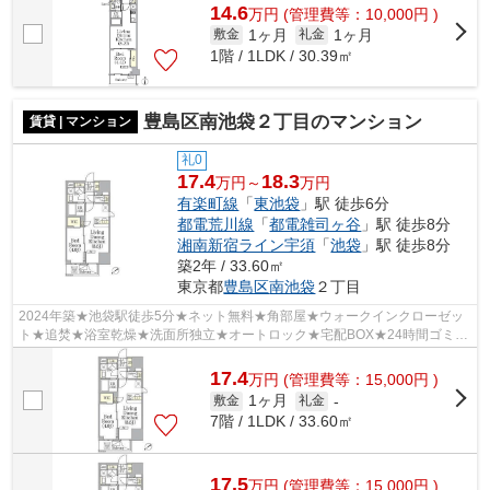
14.6
万
円
(管理費等：10,000円 )
1ヶ月
1ヶ月
敷金
礼金
1階 / 1LDK / 30.39㎡
豊島区南池袋２丁目のマンション
賃貸 | マンション
礼0
17.4
18.3
万円～
万円
有楽町線
「
東池袋
」駅 徒歩6分
都電荒川線
「
都電雑司ヶ谷
」駅 徒歩8分
湘南新宿ライン宇須
「
池袋
」駅 徒歩8分
築2年 / 33.60㎡
東京都
豊島区
南池袋
２丁目
2024年築★池袋駅徒歩5分★ネット無料★角部屋★ウォークインクローゼッ
ト★追焚★浴室乾燥★洗面所独立★オートロック★宅配BOX★24時間ゴミ出
し可★
17.4
万
円
(管理費等：15,000円 )
1ヶ月
敷金
礼金
-
7階 / 1LDK / 33.60㎡
17.5
万
円
(管理費等：15,000円 )