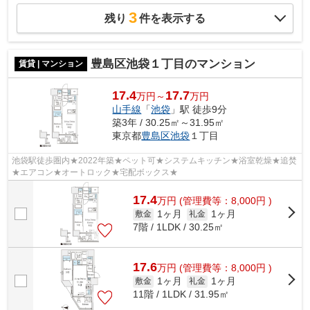
3
残り
件を表示する
豊島区池袋１丁目のマンション
賃貸 | マンション
17.4
17.7
万円～
万円
山手線
「
池袋
」駅 徒歩9分
築3年 / 30.25㎡～31.95㎡
東京都
豊島区
池袋
１丁目
池袋駅徒歩圏内★2022年築★ペット可★システムキッチン★浴室乾燥★追焚
★エアコン★オートロック★宅配ボックス★
17.4
万
円
(管理費等：8,000円 )
1ヶ月
1ヶ月
敷金
礼金
7階 / 1LDK / 30.25㎡
17.6
万
円
(管理費等：8,000円 )
1ヶ月
1ヶ月
敷金
礼金
11階 / 1LDK / 31.95㎡