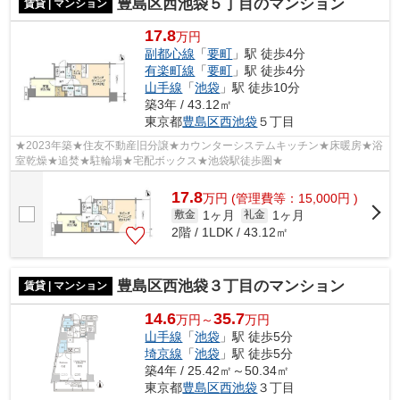
豊島区西池袋５丁目のマンション
賃貸 | マンション
17.8
万円
副都心線
「
要町
」駅 徒歩4分
有楽町線
「
要町
」駅 徒歩4分
山手線
「
池袋
」駅 徒歩10分
築3年 / 43.12㎡
東京都
豊島区
西池袋
５丁目
★2023年築★住友不動産旧分譲★カウンターシステムキッチン★床暖房★浴
室乾燥★追焚★駐輪場★宅配ボックス★池袋駅徒歩圏★
17.8
万
円
(管理費等：15,000円 )
1ヶ月
1ヶ月
敷金
礼金
2階 / 1LDK / 43.12㎡
豊島区西池袋３丁目のマンション
賃貸 | マンション
14.6
35.7
万円～
万円
山手線
「
池袋
」駅 徒歩5分
埼京線
「
池袋
」駅 徒歩5分
築4年 / 25.42㎡～50.34㎡
東京都
豊島区
西池袋
３丁目