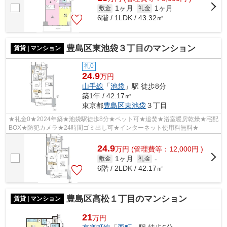
1ヶ月
1ヶ月
敷金
礼金
6階 / 1LDK / 43.32㎡
豊島区東池袋３丁目のマンション
賃貸 | マンション
礼0
24.9
万円
山手線
「
池袋
」駅 徒歩8分
築1年 / 42.17㎡
東京都
豊島区
東池袋
３丁目
★礼金0★2024年築★池袋駅徒歩8分★ペット可★追焚★浴室暖房乾燥★宅配
BOX★防犯カメラ★24時間ゴミ出し可★インターネット使用料無料★
24.9
万
円
(管理費等：12,000円 )
1ヶ月
敷金
礼金
-
6階 / 2LDK / 42.17㎡
豊島区高松１丁目のマンション
賃貸 | マンション
21
万円