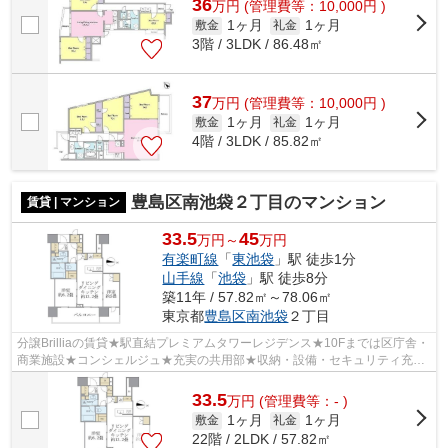
36
万
円
(管理費等：10,000円 )
1ヶ月
1ヶ月
敷金
礼金
3階 / 3LDK / 86.48㎡
37
万
円
(管理費等：10,000円 )
1ヶ月
1ヶ月
敷金
礼金
4階 / 3LDK / 85.82㎡
豊島区南池袋２丁目のマンション
賃貸 | マンション
33.5
45
万円～
万円
有楽町線
「
東池袋
」駅 徒歩1分
山手線
「
池袋
」駅 徒歩8分
築11年 / 57.82㎡～78.06㎡
東京都
豊島区
南池袋
２丁目
分譲Brilliaの賃貸★駅直結プレミアムタワーレジデンス★10Fまでは区庁舎・
商業施設★コンシェルジュ★充実の共用部★収納・設備・セキュリティ充実
★
33.5
万
円
(管理費等：- )
1ヶ月
1ヶ月
敷金
礼金
22階 / 2LDK / 57.82㎡