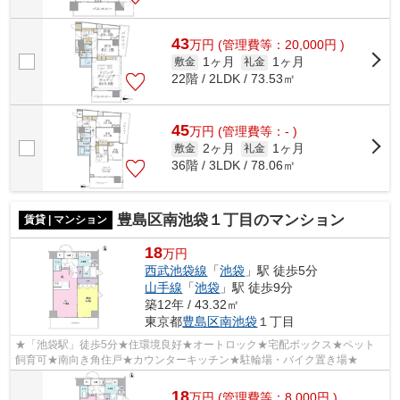
43
万
円
(管理費等：20,000円 )
1ヶ月
1ヶ月
敷金
礼金
22階 / 2LDK / 73.53㎡
45
万
円
(管理費等：- )
2ヶ月
1ヶ月
敷金
礼金
36階 / 3LDK / 78.06㎡
豊島区南池袋１丁目のマンション
賃貸 | マンション
18
万円
西武池袋線
「
池袋
」駅 徒歩5分
山手線
「
池袋
」駅 徒歩9分
築12年 / 43.32㎡
東京都
豊島区
南池袋
１丁目
★「池袋駅」徒歩5分★住環境良好★オートロック★宅配ボックス★ペット
飼育可★南向き角住戸★カウンターキッチン★駐輪場・バイク置き場★
18
万
円
(管理費等：8,000円 )