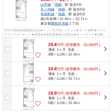
山手線
「
池袋
」駅 徒歩5分
丸ノ内線
「
池袋
」駅 徒歩5分
有楽町線
「
池袋
」駅 徒歩5分
築1年未満 / 32.46㎡～32.71㎡
東京都
豊島区
池袋
２丁目
2025年築★池袋駅徒歩5分★ペット可人気レジデンス★ネット無料★ウォー
クインクローゼット★追焚★浴室乾燥★独立洗面台★オートロック★宅配
BOX★
19.8
万
円
(管理費等：20,000円 )
1ヶ月
敷金
礼金
-
4階 / 1LDK / 32.46㎡
19.8
万
円
(管理費等：20,000円 )
1ヶ月
敷金
礼金
-
4階 / 1LDK / 32.71㎡
19.9
万
円
(管理費等：20,000円 )
1ヶ月
敷金
礼金
-
5階 / 1LDK / 32.46㎡