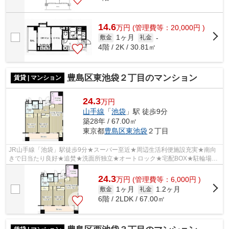
14.6
万
円
(管理費等：20,000円 )
1ヶ月
敷金
礼金
-
4階 / 2K / 30.81㎡
豊島区東池袋２丁目のマンション
賃貸 | マンション
24.3
万円
山手線
「
池袋
」駅 徒歩9分
築28年 / 67.00㎡
東京都
豊島区
東池袋
２丁目
JR山手線「池袋」駅徒歩9分★スーパー至近★周辺生活利便施設充実★南向
きで日当たり良好★追焚★洗面所独立★オートロック★宅配BOX★駐輪場1
台無料★
24.3
万
円
(管理費等：6,000円 )
1ヶ月
1.2ヶ月
敷金
礼金
6階 / 2LDK / 67.00㎡