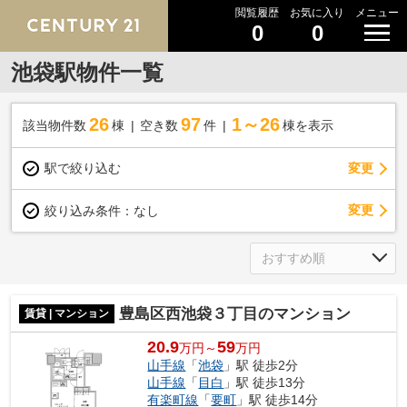
閲覧履歴
お気に入り
メニュー
0
0
池袋駅物件一覧
26
97
1～26
該当物件数
棟
空き数
件
棟を表示
駅で絞り込む
変更
変更
絞り込み条件：
なし
豊島区西池袋３丁目のマンション
賃貸 | マンション
20.9
59
万円～
万円
山手線
「
池袋
」駅 徒歩2分
山手線
「
目白
」駅 徒歩13分
有楽町線
「
要町
」駅 徒歩14分