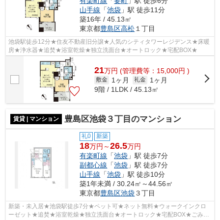
有楽町線
「
要町
」駅 徒歩6分
山手線
「
池袋
」駅 徒歩11分
築16年 / 45.13㎡
東京都
豊島区
高松
１丁目
池袋駅徒歩12分★住友不動産旧分譲★人気のシティタワーレジデンス★床暖
房★浄水器★追焚★浴室乾燥★独立洗面台★オートロック★宅配BOX★
21
万
円
(管理費等：15,000円 )
1ヶ月
1ヶ月
敷金
礼金
9階 / 1LDK / 45.13㎡
豊島区池袋３丁目のマンション
賃貸 | マンション
礼0
新築
18
26.5
万円～
万円
有楽町線
「
池袋
」駅 徒歩7分
副都心線
「
池袋
」駅 徒歩7分
山手線
「
池袋
」駅 徒歩10分
築1年未満 / 30.24㎡～44.56㎡
東京都
豊島区
池袋
３丁目
新築・未入居★池袋駅徒歩7分★ペット可★ネット無料★ウォークインクロ
ーゼット★追焚★浴室乾燥★独立洗面台★オートロック★宅配BOX★ごみ置