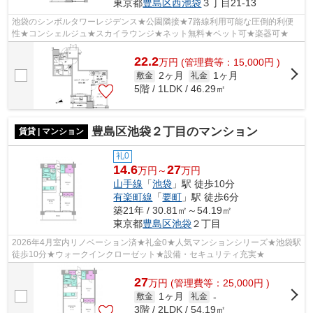
東京都
豊島区
西池袋
３丁目21-13
池袋のシンボルタワーレジデンス★公園隣接★7路線利用可能な圧倒的利便
性★コンシェルジュ★スカイラウンジ★ネット無料★ペット可★楽器可★
22.2
万
円
(管理費等：15,000円 )
2ヶ月
1ヶ月
敷金
礼金
5階 / 1LDK / 46.29㎡
豊島区池袋２丁目のマンション
賃貸 | マンション
礼0
14.6
27
万円～
万円
山手線
「
池袋
」駅 徒歩10分
有楽町線
「
要町
」駅 徒歩6分
築21年 / 30.81㎡～54.19㎡
東京都
豊島区
池袋
２丁目
2026年4月室内リノベーション済★礼金0★人気マンションシリーズ★池袋駅
徒歩10分★ウォークインクローゼット★設備・セキュリティ充実★
27
万
円
(管理費等：25,000円 )
1ヶ月
敷金
礼金
-
3階 / 2LDK / 54.19㎡