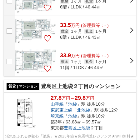
1ヶ月
1ヶ月
敷金
礼金
6階 / 1LDK / 46.44㎡
33.5
万
円
(管理費等：- )
1ヶ月
1ヶ月
敷金
礼金
6階 / 1LDK / 46.43㎡
33.9
万
円
(管理費等：- )
1ヶ月
1ヶ月
敷金
礼金
11階 / 1LDK / 46.44㎡
豊島区上池袋２丁目のマンション
賃貸 | マンション
27.8
29.8
万円～
万円
山手線
「
池袋
」駅 徒歩10分
東武東上線
「
北池袋
」駅 徒歩12分
埼京線
「
池袋
」駅 徒歩10分
築3年 / 63.68㎡～69.57㎡
東京都
豊島区
上池袋
２丁目
活気あふれる副都心「池袋」★2023年築★免震構造レジデンス★WiFi無料★