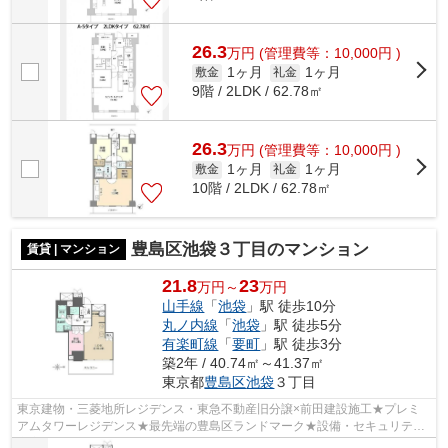
26.3
万
円
(管理費等：10,000円 )
1ヶ月
1ヶ月
敷金
礼金
9階 / 2LDK / 62.78㎡
26.3
万
円
(管理費等：10,000円 )
1ヶ月
1ヶ月
敷金
礼金
10階 / 2LDK / 62.78㎡
豊島区池袋３丁目のマンション
賃貸 | マンション
21.8
23
万円～
万円
山手線
「
池袋
」駅 徒歩10分
丸ノ内線
「
池袋
」駅 徒歩5分
有楽町線
「
要町
」駅 徒歩3分
築2年 / 40.74㎡～41.37㎡
東京都
豊島区
池袋
３丁目
東京建物・三菱地所レジデンス・東急不動産旧分譲×前田建設施工★プレミ
アムタワーレジデンス★最先端の豊島区ランドマーク★設備・セキュリティ
充実★