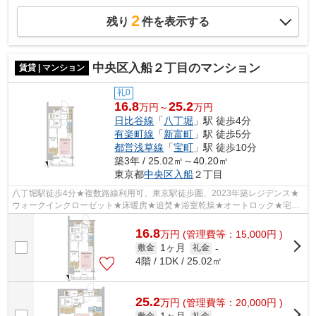
2
残り
件を表示する
中央区入船２丁目のマンション
賃貸 | マンション
礼0
16.8
25.2
万円～
万円
日比谷線
「
八丁堀
」駅 徒歩4分
有楽町線
「
新富町
」駅 徒歩5分
都営浅草線
「
宝町
」駅 徒歩10分
築3年 / 25.02㎡～40.20㎡
東京都
中央区
入船
２丁目
八丁堀駅徒歩4分★複数路線利用可、東京駅徒歩圏、2023年築レジデンス★
ウォークインクローゼット★床暖房★追焚★浴室乾燥★オートロック★宅配
BOX★
16.8
万
円
(管理費等：15,000円 )
1ヶ月
敷金
礼金
-
4階 / 1DK / 25.02㎡
25.2
万
円
(管理費等：20,000円 )
敷金
礼金