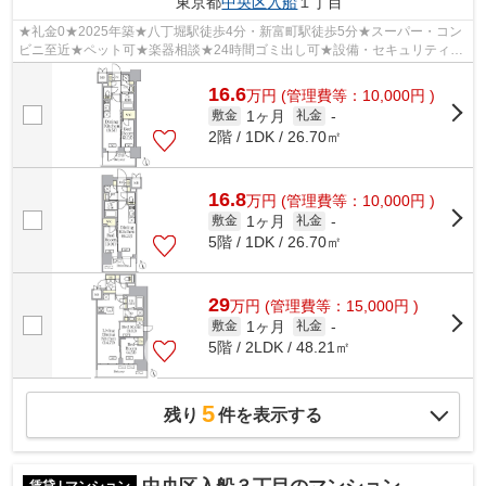
東京都
中央区
入船
１丁目
★礼金0★2025年築★八丁堀駅徒歩4分・新富町駅徒歩5分★スーパー・コン
ビニ至近★ペット可★楽器相談★24時間ゴミ出し可★設備・セキュリティ充
実★
16.6
万
円
(管理費等：10,000円 )
1ヶ月
敷金
礼金
-
2階 / 1DK / 26.70㎡
16.8
万
円
(管理費等：10,000円 )
1ヶ月
敷金
礼金
-
5階 / 1DK / 26.70㎡
29
万
円
(管理費等：15,000円 )
1ヶ月
敷金
礼金
-
5階 / 2LDK / 48.21㎡
5
残り
件を表示する