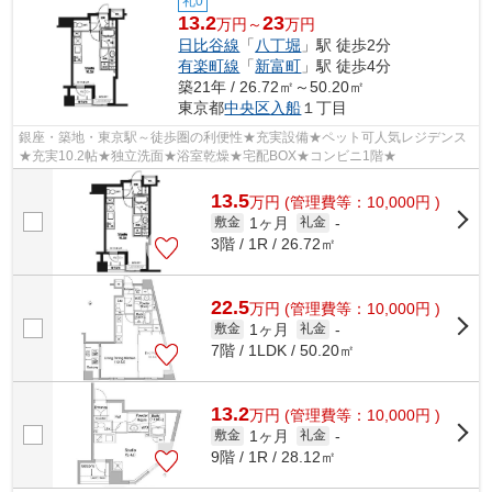
礼0
13.2
23
万円～
万円
日比谷線
「
八丁堀
」駅 徒歩2分
有楽町線
「
新富町
」駅 徒歩4分
築21年 / 26.72㎡～50.20㎡
東京都
中央区
入船
１丁目
銀座・築地・東京駅～徒歩圏の利便性★充実設備★ペット可人気レジデンス
★充実10.2帖★独立洗面★浴室乾燥★宅配BOX★コンビニ1階★
13.5
万
円
(管理費等：10,000円 )
1ヶ月
敷金
礼金
-
3階 / 1R / 26.72㎡
22.5
万
円
(管理費等：10,000円 )
1ヶ月
敷金
礼金
-
7階 / 1LDK / 50.20㎡
13.2
万
円
(管理費等：10,000円 )
1ヶ月
敷金
礼金
-
9階 / 1R / 28.12㎡