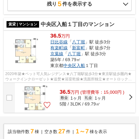
5
残り
件を表示する
中央区入船１丁目のマンション
賃貸 | マンション
36.5
万円
日比谷線
「
八丁堀
」駅 徒歩3分
有楽町線
「
新富町
」駅 徒歩7分
京葉線
「
八丁堀
」駅 徒歩3分
築5年 / 69.79㎡
東京都
中央区
入船
１丁目
2020年築★ペット可人気レジデンス★八丁堀駅徒歩3分★東京駅徒歩圏内★
ウォークインクローゼット★追焚★浴室乾燥★洗面所独立★オートロック★
宅配BOX★24時間ゴミ出し可★
36.5
万
円
(管理費等：15,000円 )
1ヶ月
1ヶ月
敷金
礼金
5階 / 3LDK / 69.79㎡
7
27
1～7
該当物件数
棟
空き数
件
棟を表示