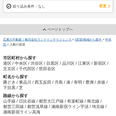
変更
絞り込み条件：
なし
ページトップへ
広尾の不動産｜株式会社ランドインテリジェンス
>
(賃貸)地域から探す
>
中央
区
>
入船の賃貸
市区町村から探す
港区
/
中央区
/
渋谷区
/
目黒区
/
品川区
/
江東区
/
新宿区
/
文京区
/
千代田区
/
世田谷区
町名から探す
勝どき
/
東品川
/
西五反田
/
月島
/
湊
/
有明
/
豊洲
/
赤坂
/
下目黒
/
芝
路線から探す
山手線
/
日比谷線
/
都営大江戸線
/
有楽町線
/
南北線
/
都営三田線
/
都営浅草線
/
湘南新宿ライン宇須
/
埼京線
/
湘南新宿ライン高海