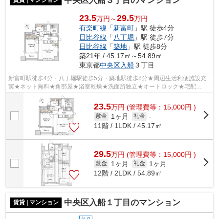
中央区入船３丁目のマンション
賃貸 | マンション
23.5
29.5
万円～
万円
有楽町線
「
新富町
」駅 徒歩4分
日比谷線
「
八丁堀
」駅 徒歩7分
日比谷線
「
築地
」駅 徒歩8分
築21年 / 45.17㎡～54.89㎡
東京都
中央区
入船
３丁目
新富町駅徒歩4分・八丁堀駅徒歩5分・築地駅徒歩8分★周辺生活利便施設充
実★ネット無料★角部屋★浴室乾燥★洗面所独立★オートロック★宅配
BOX★
23.5
万
円
(管理費等：15,000円 )
1ヶ月
敷金
礼金
-
11階 / 1LDK / 45.17㎡
29.5
万
円
(管理費等：15,000円 )
1ヶ月
1ヶ月
敷金
礼金
12階 / 2LDK / 54.89㎡
中央区入船１丁目のマンション
賃貸 | マンション