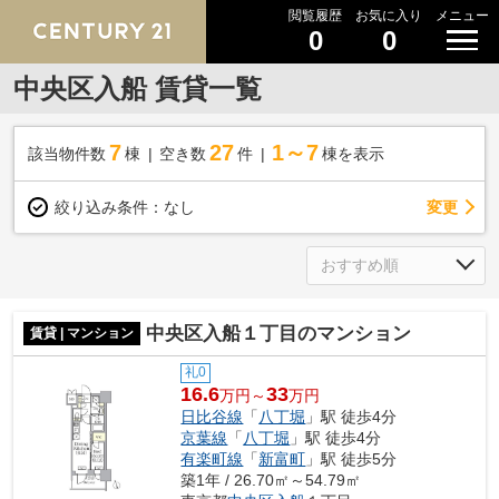
閲覧履歴
お気に入り
メニュー
0
0
中央区入船 賃貸一覧
7
27
1～7
該当物件数
棟
空き数
件
棟を表示
変更
絞り込み条件：
なし
中央区入船１丁目のマンション
賃貸 | マンション
礼0
16.6
33
万円～
万円
日比谷線
「
八丁堀
」駅 徒歩4分
京葉線
「
八丁堀
」駅 徒歩4分
有楽町線
「
新富町
」駅 徒歩5分
築1年 / 26.70㎡～54.79㎡