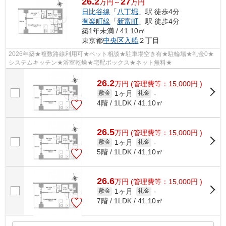
26.2
27
万円～
万円
日比谷線
「
八丁堀
」駅 徒歩4分
有楽町線
「
新富町
」駅 徒歩4分
築1年未満 / 41.10㎡
東京都
中央区
入船
２丁目
2026年築★複数路線利用可★ペット相談★駐車場空き有★駐輪場★礼金0★
システムキッチン★浴室乾燥★宅配ボックス★ネット無料★
26.2
万
円
(管理費等：15,000円 )
1ヶ月
敷金
礼金
-
4階 / 1LDK / 41.10㎡
26.5
万
円
(管理費等：15,000円 )
1ヶ月
敷金
礼金
-
5階 / 1LDK / 41.10㎡
26.6
万
円
(管理費等：15,000円 )
1ヶ月
敷金
礼金
-
7階 / 1LDK / 41.10㎡