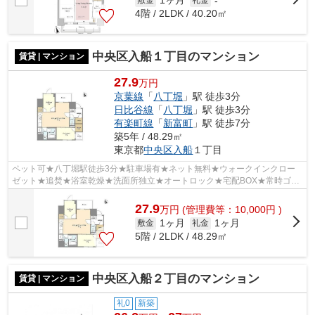
1ヶ月
-
4階 / 2LDK / 40.20㎡
中央区入船１丁目のマンション
賃貸 | マンション
27.9
万円
京葉線
「
八丁堀
」駅 徒歩3分
日比谷線
「
八丁堀
」駅 徒歩3分
有楽町線
「
新富町
」駅 徒歩7分
築5年 / 48.29㎡
東京都
中央区
入船
１丁目
ペット可★八丁堀駅徒歩3分★駐車場有★ネット無料★ウォークインクロー
ゼット★追焚★浴室乾燥★洗面所独立★オートロック★宅配BOX★常時ゴミ
出し可★
27.9
万
円
(管理費等：10,000円 )
1ヶ月
1ヶ月
敷金
礼金
5階 / 2LDK / 48.29㎡
中央区入船２丁目のマンション
賃貸 | マンション
礼0
新築