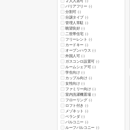
２人入居可
(-)
バリアフリー
(-)
分割可
(-)
分譲タイプ
(-)
管理人常駐
(-)
眺望良好
(-)
二世帯住宅
(-)
フリーレント
(-)
カードキー
(-)
オープンハウス
(-)
外国人可
(-)
ガスコンロ設置可
(-)
ルームシェア可
(-)
学生向け
(-)
カップル向け
(-)
女性向け
(-)
ファミリー向け
(-)
室内洗濯機置場
(-)
フローリング
(-)
ロフト付き
(-)
メゾネット
(-)
ベランダ
(-)
バルコニー
(-)
ルーフバルコニー
(-)