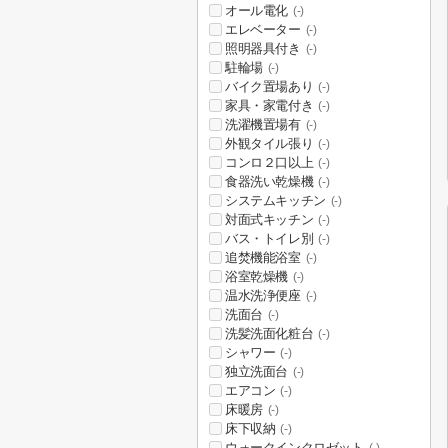
オール電化
(-)
エレベーター
(-)
照明器具付き
(-)
駐輪場
(-)
バイク置場あり
(-)
家具・家電付き
(-)
洗濯機置場有
(-)
外観タイル張り
(-)
コンロ２口以上
(-)
食器洗い乾燥機
(-)
システムキッチン
(-)
対面式キッチン
(-)
バス・トイレ別
(-)
追焚機能浴室
(-)
浴室乾燥機
(-)
温水洗浄便座
(-)
洗面台
(-)
洗髪洗面化粧台
(-)
シャワー
(-)
独立洗面台
(-)
エアコン
(-)
床暖房
(-)
床下収納
(-)
ウォークインクロゼット