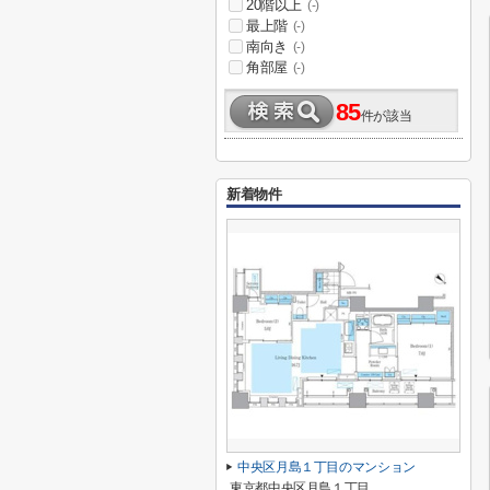
20階以上
(-)
最上階
(-)
南向き
(-)
角部屋
(-)
85
件が該当
新着物件
中央区月島１丁目のマンション
東京都中央区月島１丁目