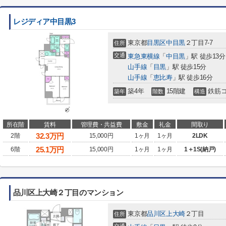
レジディア中目黒3
東京都
目黒区
中目黒
２丁目7-7
住所
交通
東急東横線
「
中目黒
」駅 徒歩13分
山手線
「
目黒
」駅 徒歩15分
山手線
「
恵比寿
」駅 徒歩16分
築4年
15階建
鉄筋
築年
階数
構造
所在階
賃料
管理費・共益費
敷金
礼金
間取り
32.3
万円
2階
15,000円
1ヶ月
1ヶ月
2LDK
25.1
万円
6階
15,000円
1ヶ月
1ヶ月
1＋1S(納戸)
品川区上大崎２丁目のマンション
東京都
品川区
上大崎
２丁目
住所