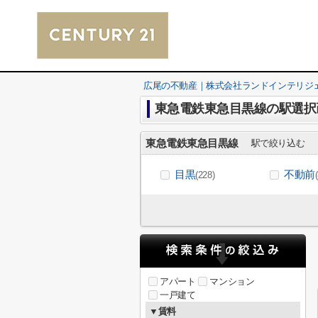
広尾の不動産｜株式会社ランドインテリジ
東急電鉄東急目黒線の駅選択
東急電鉄東急目黒線
駅で絞り込む
目黒
不動前
(228)
アパート
マンション
一戸建て
▼賃料