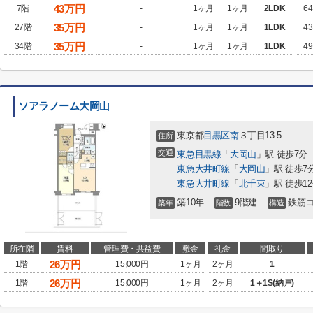
43
万円
7階
-
1ヶ月
1ヶ月
2LDK
64
35
万円
27階
-
1ヶ月
1ヶ月
1LDK
43
35
万円
34階
-
1ヶ月
1ヶ月
1LDK
49
ソアラノーム大岡山
東京都
目黒区
南
３丁目13-5
住所
交通
東急目黒線
「
大岡山
」駅 徒歩7分
東急大井町線
「
大岡山
」駅 徒歩7
東急大井町線
「
北千束
」駅 徒歩1
築10年
9階建
鉄筋
築年
階数
構造
所在階
賃料
管理費・共益費
敷金
礼金
間取り
26
万円
1階
15,000円
1ヶ月
2ヶ月
1
26
万円
1階
15,000円
1ヶ月
2ヶ月
1＋1S(納戸)