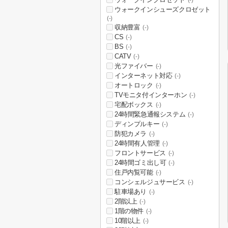
(-)
ウォークインシューズクロゼット
(-)
収納豊富
(-)
CS
(-)
BS
(-)
CATV
(-)
光ファイバー
(-)
インターネット対応
(-)
オートロック
(-)
TVモニタ付インターホン
(-)
宅配ボックス
(-)
24時間緊急通報システム
(-)
ディンプルキー
(-)
防犯カメラ
(-)
24時間有人管理
(-)
フロントサービス
(-)
24時間ゴミ出し可
(-)
住戸内覧可能
(-)
コンシェルジュサービス
(-)
駐車場あり
(-)
2階以上
(-)
1階の物件
(-)
10階以上
(-)