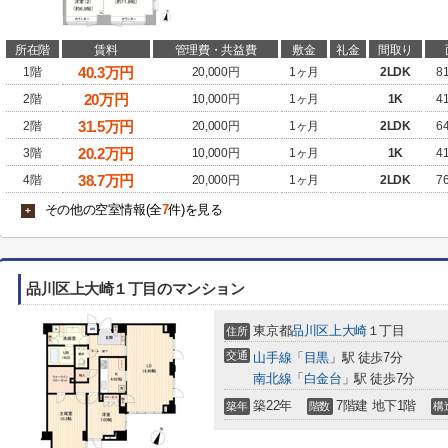
所在階
賃料
管理費・共益費
敷金
礼金
間取り
40.3
万円
1階
20,000円
1ヶ月
2LDK
8
20
万円
2階
10,000円
1ヶ月
1K
4
31.5
万円
2階
20,000円
1ヶ月
2LDK
6
20.2
万円
3階
10,000円
1ヶ月
1K
4
38.7
万円
4階
20,000円
1ヶ月
2LDK
7
その他の空室情報(全
7
件)を見る
+
品川区上大崎１丁目のマンション
東京都
品川区
上大崎
１丁目
住所
交通
山手線
「
目黒
」駅 徒歩7分
南北線
「
白金台
」駅 徒歩7分
築22年
7階建 地下1階
築年
階数
構