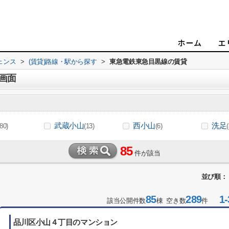
ェンス
>
(賃貸)路線・駅から探す
>
東急電鉄東急目黒線の賃貸
画面
武蔵小山
西小山
洗足
(80)
(13)
(6)
(
85
件が該当
並び順：
85
289
1-
該当公開件数
棟 空き数
件
品川区小山４丁目のマンション