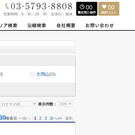
00
00
営業時間：
9：30～20：00
定休日：
無休
大岡山
3)
(25)
表示件数：
30
棟表示
<<前へ
1
2
3
次へ>>
最初