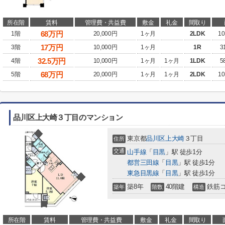
所在階
賃料
管理費・共益費
敷金
礼金
間取り
68
万円
1階
20,000円
1ヶ月
2LDK
10
17
万円
3階
10,000円
1ヶ月
1R
3
32.5
万円
4階
10,000円
1ヶ月
1ヶ月
1LDK
5
68
万円
5階
20,000円
1ヶ月
1ヶ月
2LDK
10
品川区上大崎３丁目のマンション
東京都
品川区
上大崎
３丁目
住所
交通
山手線
「
目黒
」駅 徒歩1分
都営三田線
「
目黒
」駅 徒歩1分
東急目黒線
「
目黒
」駅 徒歩1分
築8年
40階建
鉄筋
築年
階数
構造
所在階
賃料
管理費・共益費
敷金
礼金
間取り