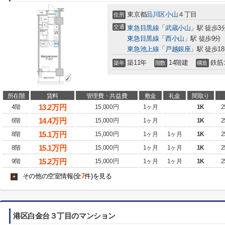
東京都
品川区
小山
４丁目
住所
交通
東急目黒線
「
武蔵小山
」駅 徒歩3
東急目黒線
「
西小山
」駅 徒歩9分
東急池上線
「
戸越銀座
」駅 徒歩1
築11年
14階建
鉄筋
築年
階数
構造
所在階
賃料
管理費・共益費
敷金
礼金
間取り
13.2
万円
4階
15,000円
1ヶ月
1K
2
14.4
万円
6階
15,000円
1ヶ月
1K
2
15.1
万円
8階
15,000円
1ヶ月
1ヶ月
1K
2
15.1
万円
8階
15,000円
1ヶ月
1ヶ月
1K
2
15.2
万円
9階
15,000円
1ヶ月
1ヶ月
1K
2
その他の空室情報(全
7
件)を見る
+
港区白金台３丁目のマンション