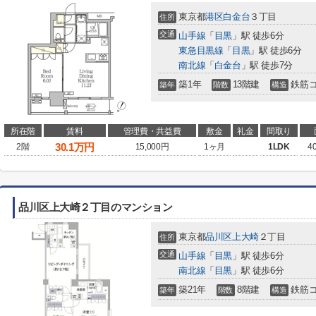
東京都
港区
白金台
３丁目
住所
交通
山手線
「
目黒
」駅 徒歩6分
東急目黒線
「
目黒
」駅 徒歩6分
南北線
「
白金台
」駅 徒歩7分
築1年
13階建
鉄筋
築年
階数
構造
所在階
賃料
管理費・共益費
敷金
礼金
間取り
30.1
万円
2階
15,000円
1ヶ月
1LDK
4
品川区上大崎２丁目のマンション
東京都
品川区
上大崎
２丁目
住所
交通
山手線
「
目黒
」駅 徒歩6分
南北線
「
目黒
」駅 徒歩6分
築21年
8階建
鉄筋
築年
階数
構造