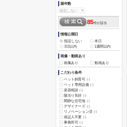
築年数
85
件が該当
情報公開日
指定しない
本日
3日以内
1週間以内
画像・動画あり
画像あり
動画あり
こだわり条件
ペット飼育可
(-)
ペット専用設備
(-)
楽器相談
(-)
陽当り良好
(-)
閑静な住宅地
(-)
デザイナーズ
(-)
リノベーション済
(-)
保証人不要
(-)
事務所可
(-)