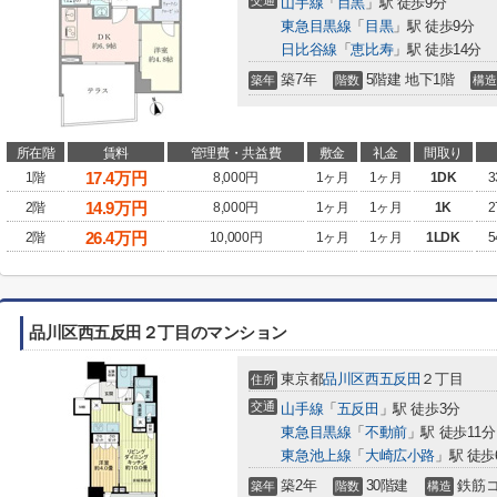
交通
山手線
「
目黒
」駅 徒歩9分
東急目黒線
「
目黒
」駅 徒歩9分
日比谷線
「
恵比寿
」駅 徒歩14分
築7年
5階建 地下1階
築年
階数
構造
所在階
賃料
管理費・共益費
敷金
礼金
間取り
17.4
万円
1階
8,000円
1ヶ月
1ヶ月
1DK
3
14.9
万円
2階
8,000円
1ヶ月
1ヶ月
1K
2
26.4
万円
2階
10,000円
1ヶ月
1ヶ月
1LDK
5
品川区西五反田２丁目のマンション
東京都
品川区
西五反田
２丁目
住所
交通
山手線
「
五反田
」駅 徒歩3分
東急目黒線
「
不動前
」駅 徒歩11分
東急池上線
「
大崎広小路
」駅 徒歩
築2年
30階建
鉄筋
築年
階数
構造