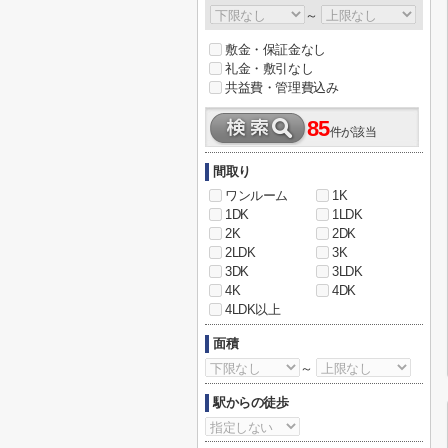
～
敷金・保証金なし
礼金・敷引なし
共益費・管理費込み
85
件が該当
間取り
ワンルーム
1K
1DK
1LDK
2K
2DK
2LDK
3K
3DK
3LDK
4K
4DK
4LDK以上
面積
～
駅からの徒歩