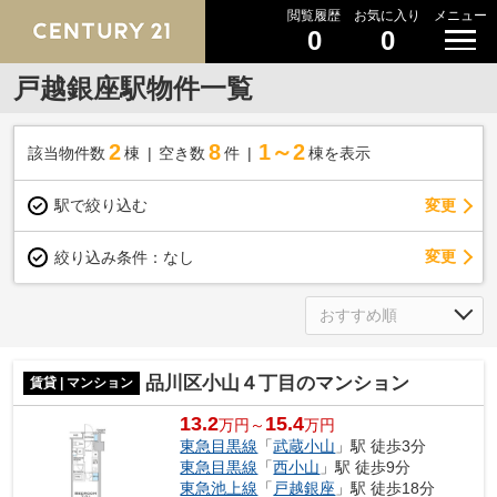
閲覧履歴
お気に入り
メニュー
0
0
戸越銀座駅物件一覧
2
8
1～2
該当物件数
棟
空き数
件
棟を表示
駅で絞り込む
変更
変更
絞り込み条件：
なし
品川区小山４丁目のマンション
賃貸 | マンション
13.2
15.4
万円～
万円
東急目黒線
「
武蔵小山
」駅 徒歩3分
東急目黒線
「
西小山
」駅 徒歩9分
東急池上線
「
戸越銀座
」駅 徒歩18分