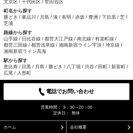
文京区
/
千代田区
/
世田谷区
町名から探す
勝どき
/
東品川
/
月島
/
湊
/
有明
/
赤坂
/
豊洲
/
下目黒
/
芝
/
芝浦
路線から探す
山手線
/
日比谷線
/
都営大江戸線
/
南北線
/
有楽町線
/
都営三田線
/
都営浅草線
/
湘南新宿ライン宇須
/
埼京線
/
湘南新宿ライン高海
駅から探す
恵比寿
/
目黒
/
月島
/
勝どき
/
八丁堀
/
渋谷
/
田町
/
新富町
/
広尾
/
人形町
電話でお問い合わせ
営業時間：
9：30～20：00
定休日：
無休
ホーム
会社概要