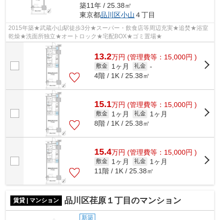
築11年 / 25.38㎡
東京都
品川区
小山
４丁目
2015年築★武蔵小山駅徒歩3分★スーパー・飲食店等周辺充実★追焚★浴室
乾燥★洗面所独立★オートロック★宅配BOX★ゴミ置場★
13.2
万
円
(管理費等：15,000円 )
1ヶ月
敷金
礼金
-
4階 / 1K / 25.38㎡
15.1
万
円
(管理費等：15,000円 )
1ヶ月
1ヶ月
敷金
礼金
8階 / 1K / 25.38㎡
15.4
万
円
(管理費等：15,000円 )
1ヶ月
1ヶ月
敷金
礼金
11階 / 1K / 25.38㎡
品川区荏原１丁目のマンション
賃貸 | マンション
新築