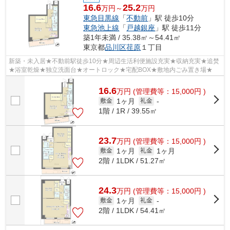
16.6
25.2
万円～
万円
東急目黒線
「
不動前
」駅 徒歩10分
東急池上線
「
戸越銀座
」駅 徒歩11分
築1年未満 / 35.38㎡～54.41㎡
東京都
品川区
荏原
１丁目
新築・未入居★不動前駅徒歩10分★周辺生活利便施設充実★収納充実★追焚
★浴室乾燥★独立洗面台★オートロック★宅配BOX★敷地内ごみ置き場★
16.6
万
円
(管理費等：15,000円 )
1ヶ月
敷金
礼金
-
1階 / 1R / 39.55㎡
23.7
万
円
(管理費等：15,000円 )
1ヶ月
1ヶ月
敷金
礼金
2階 / 1LDK / 51.27㎡
24.3
万
円
(管理費等：15,000円 )
1ヶ月
敷金
礼金
-
2階 / 1LDK / 54.41㎡