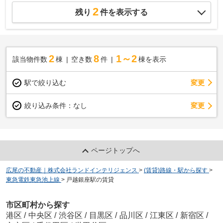
2
残り
件を表示する
2
8
1～2
該当物件数
棟
空き数
件
棟を表示
駅で絞り込む
変更
変更
絞り込み条件：
なし
ページトップへ
広尾の不動産｜株式会社ランドインテリジェンス
>
(賃貸)路線・駅から探す
>
東急電鉄東急池上線
>
戸越銀座駅の賃貸
市区町村から探す
港区
/
中央区
/
渋谷区
/
目黒区
/
品川区
/
江東区
/
新宿区
/