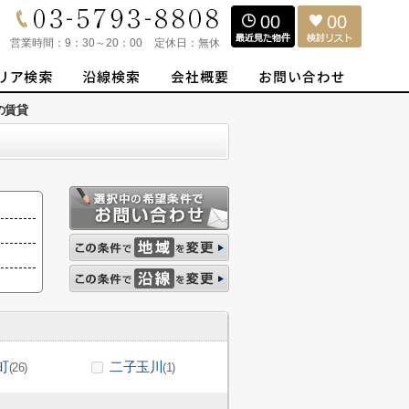
00
00
営業時間：
9：30～20：00
定休日：
無休
の賃貸
町
二子玉川
(26)
(1)