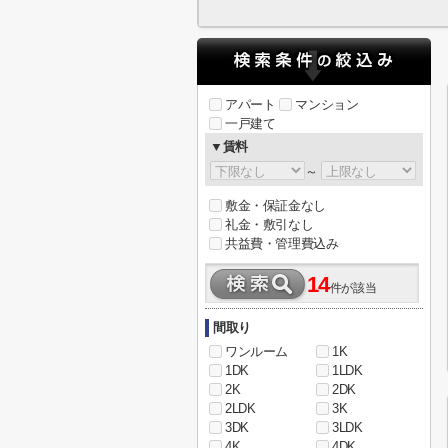
アパート
マンション
一戸建て
▼賃料
～
敷金・保証金なし
礼金・敷引なし
共益費・管理費込み
14
件が該当
間取り
ワンルーム
1K
1DK
1LDK
2K
2DK
2LDK
3K
3DK
3LDK
4K
4DK