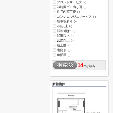
フロントサービス
(-)
24時間ゴミ出し可
(-)
住戸内覧可能
(-)
コンシェルジュサービス
(-)
駐車場あり
(-)
2階以上
(-)
1階の物件
(-)
10階以上
(-)
20階以上
(-)
最上階
(-)
南向き
(-)
角部屋
(-)
14
件が該当
新着物件