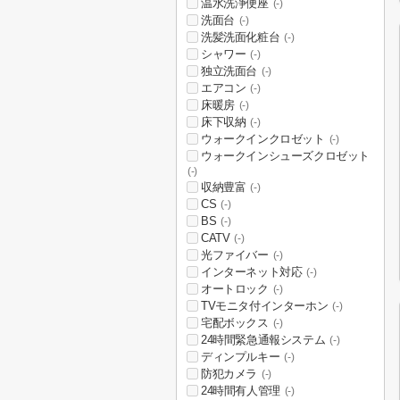
温水洗浄便座
(-)
洗面台
(-)
洗髪洗面化粧台
(-)
シャワー
(-)
独立洗面台
(-)
エアコン
(-)
床暖房
(-)
床下収納
(-)
ウォークインクロゼット
(-)
ウォークインシューズクロゼット
(-)
収納豊富
(-)
CS
(-)
BS
(-)
CATV
(-)
光ファイバー
(-)
インターネット対応
(-)
オートロック
(-)
TVモニタ付インターホン
(-)
宅配ボックス
(-)
24時間緊急通報システム
(-)
ディンプルキー
(-)
防犯カメラ
(-)
24時間有人管理
(-)