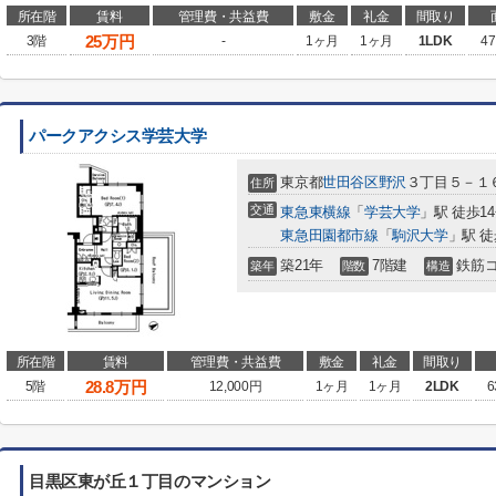
所在階
賃料
管理費・共益費
敷金
礼金
間取り
25
万円
3階
-
1ヶ月
1ヶ月
1LDK
47
パークアクシス学芸大学
東京都
世田谷区
野沢
３丁目５－１
住所
交通
東急東横線
「
学芸大学
」駅 徒歩1
東急田園都市線
「
駒沢大学
」駅 徒
築21年
7階建
鉄筋
築年
階数
構造
所在階
賃料
管理費・共益費
敷金
礼金
間取り
28.8
万円
5階
12,000円
1ヶ月
1ヶ月
2LDK
6
目黒区東が丘１丁目のマンション