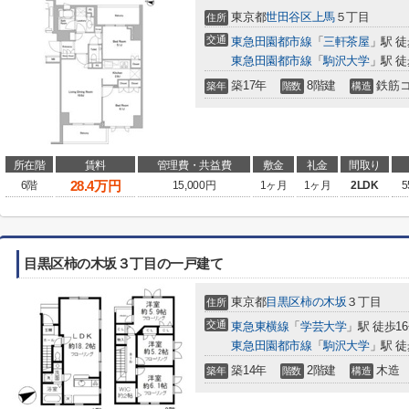
東京都
世田谷区
上馬
５丁目
住所
交通
東急田園都市線
「
三軒茶屋
」駅 徒
東急田園都市線
「
駒沢大学
」駅 徒
築17年
8階建
鉄筋
築年
階数
構造
所在階
賃料
管理費・共益費
敷金
礼金
間取り
28.4
万円
6階
15,000円
1ヶ月
1ヶ月
2LDK
5
目黒区柿の木坂３丁目の一戸建て
東京都
目黒区
柿の木坂
３丁目
住所
交通
東急東横線
「
学芸大学
」駅 徒歩1
東急田園都市線
「
駒沢大学
」駅 徒
築14年
2階建
木造
築年
階数
構造