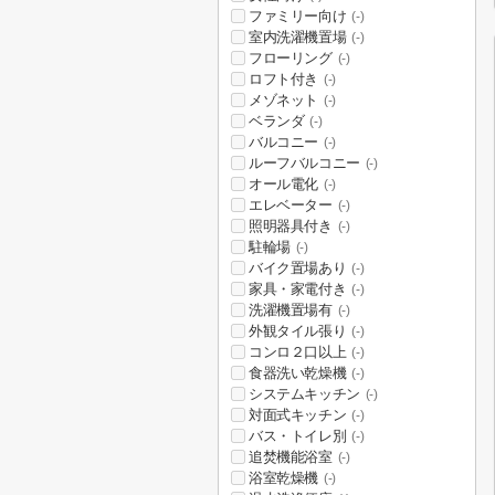
ファミリー向け
(-)
室内洗濯機置場
(-)
フローリング
(-)
ロフト付き
(-)
メゾネット
(-)
ベランダ
(-)
バルコニー
(-)
ルーフバルコニー
(-)
オール電化
(-)
エレベーター
(-)
照明器具付き
(-)
駐輪場
(-)
バイク置場あり
(-)
家具・家電付き
(-)
洗濯機置場有
(-)
外観タイル張り
(-)
コンロ２口以上
(-)
食器洗い乾燥機
(-)
システムキッチン
(-)
対面式キッチン
(-)
バス・トイレ別
(-)
追焚機能浴室
(-)
浴室乾燥機
(-)