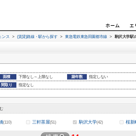
ェンス
>
(賃貸)路線・駅から探す
>
東急電鉄東急田園都市線
>
駒沢大学駅
面積
下限なし～上限なし
築年数
指定しない
間取り
指定なし
む
橋
三軒茶屋
駒沢大学
桜新
(110)
(51)
(42)