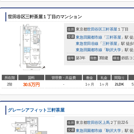
世田谷区三軒茶屋１丁目のマンション
東京都
世田谷区
三軒茶屋
１丁目
住所
交通
東急田園都市線
「
三軒茶屋
」駅 徒
東急世田谷線
「
三軒茶屋
」駅 徒歩
東急田園都市線
「
駒沢大学
」駅 徒
築3年
3階建
鉄筋コ
築年
階数
構造
所在階
賃料
管理費・共益費
敷金
礼金
間取り
30.5
万円
2階
-
1ヶ月
1ヶ月
2LDK
5
グレーシアフィット三軒茶屋
東京都
世田谷区
上馬
２丁目22-5
住所
交通
東急田園都市線
「
駒沢大学
」駅 徒