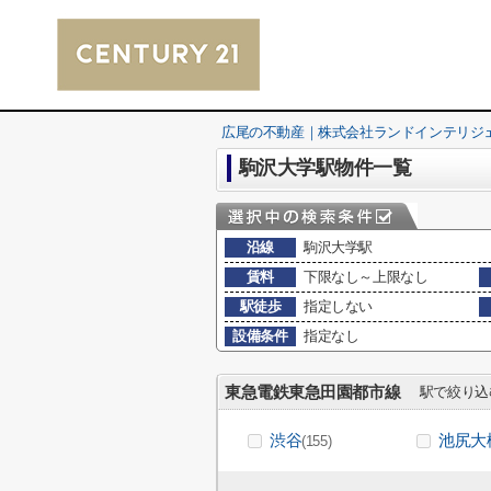
広尾の不動産｜株式会社ランドインテリジ
駒沢大学駅物件一覧
沿線
駒沢大学駅
賃料
下限なし～上限なし
駅徒歩
指定しない
設備条件
指定なし
東急電鉄東急田園都市線
駅で絞り込
渋谷
池尻大
(155)