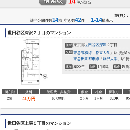
14
件が該当
並び順：
14
42
1-14
該当公開件数
棟 空き数
件
棟表示
世田谷区深沢２丁目のマンション
東京都
世田谷区
深沢
２丁目
住所
交通
東急東横線
「
都立大学
」駅 徒歩1
東急田園都市線
「
駒沢大学
」駅 徒
築22年
14階建
鉄筋
築年
階数
構造
所在階
賃料
管理費・共益費
敷金
礼金
間取り
41
万円
2階
10,000円
2ヶ月
1ヶ月
3LDK
85
世田谷区上馬５丁目のマンション