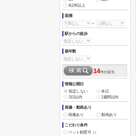
4LDK以上
面積
～
駅からの徒歩
築年数
14
件が該当
情報公開日
指定しない
本日
3日以内
1週間以内
画像・動画あり
画像あり
動画あり
こだわり条件
ペット飼育可
(-)