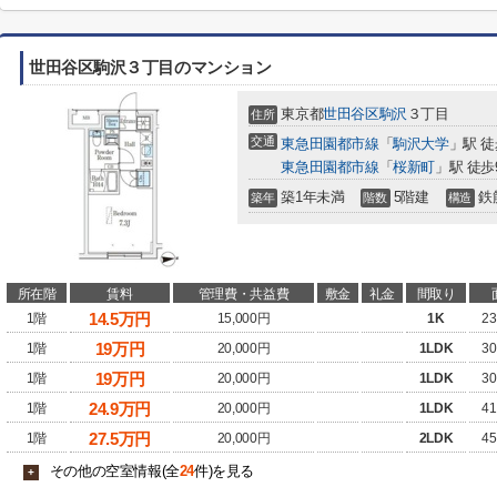
世田谷区駒沢３丁目のマンション
東京都
世田谷区
駒沢
３丁目
住所
交通
東急田園都市線
「
駒沢大学
」駅 徒
東急田園都市線
「
桜新町
」駅 徒歩
築1年未満
5階建
鉄
築年
階数
構造
所在階
賃料
管理費・共益費
敷金
礼金
間取り
14.5
万円
1階
15,000円
1K
23
19
万円
1階
20,000円
1LDK
30
19
万円
1階
20,000円
1LDK
30
24.9
万円
1階
20,000円
1LDK
41
27.5
万円
1階
20,000円
2LDK
45
その他の空室情報(全
24
件)を見る
+