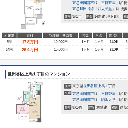
東急田園都市線
「
三軒茶屋
」駅 徒
東急世田谷線
「
西太子堂
」駅 徒歩
築1年
14階建 地下1階
築年
階数
構
所在階
賃料
管理費・共益費
敷金
礼金
間取り
17.8
万円
3階
10,000円
1ヶ月
1ヶ月
1LDK
3
26.4
万円
14階
15,000円
1ヶ月
1ヶ月
2LDK
4
世田谷区上馬１丁目のマンション
東京都
世田谷区
上馬
１丁目
住所
交通
東急田園都市線
「
三軒茶屋
」駅 徒
東急田園都市線
「
駒沢大学
」駅 徒
築14年
30階建
鉄筋
築年
階数
構造