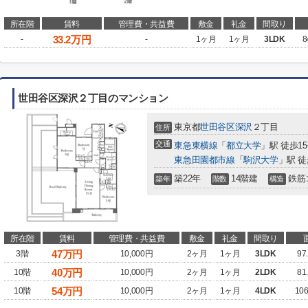
所在階
賃料
管理費・共益費
敷金
礼金
間取り
33.2
万円
-
-
1ヶ月
1ヶ月
3LDK
8
世田谷区深沢２丁目のマンション
東京都
世田谷区
深沢
２丁目
住所
交通
東急東横線
「
都立大学
」駅 徒歩1
東急田園都市線
「
駒沢大学
」駅 徒
築22年
14階建
鉄筋
築年
階数
構造
所在階
賃料
管理費・共益費
敷金
礼金
間取り
47
万円
3階
10,000円
2ヶ月
1ヶ月
3LDK
97
40
万円
10階
10,000円
2ヶ月
1ヶ月
2LDK
81
54
万円
10階
10,000円
2ヶ月
1ヶ月
4LDK
10