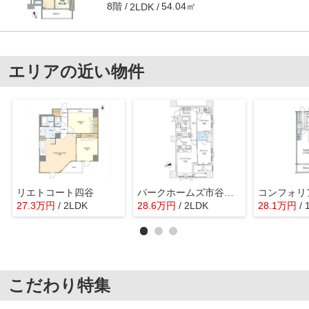
8階
54.04㎡
2LDK
エリアの近い物件
リエトコート四谷
パークホームズ市谷薬王寺セントガレリア
27.3
万
円
/ 2LDK
28.6
万
円
/ 2LDK
28.1
万
円
/ 
こだわり特集