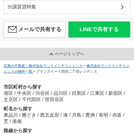
分譲賃貸特集
メールで共有する
LINEで共有する
ページトップへ
広尾の不動産｜株式会社ランドインテリジェンス
>
株式会社ランドインテリジ
ェンスの物件一覧
>
グランスイート四谷二丁目レジデンス
市区町村から探す
港区
/
中央区
/
渋谷区
/
品川区
/
目黒区
/
江東区
/
新宿区
/
文京区
/
千代田区
/
世田谷区
町名から探す
東品川
/
勝どき
/
西五反田
/
湊
/
月島
/
豊洲
/
有明
/
赤坂
/
芝
/
港南
路線から探す