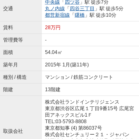
中央線
「
四ツ谷
」駅 徒歩7分
交通
丸ノ内線
「
四谷三丁目
」駅 徒歩5分
都営新宿線
「
曙橋
」駅 徒歩10分
賃料
28万円
管理費等
-
面積
54.04㎡
築年月
2015年 1月(築11年)
種別 / 構造
マンション / 鉄筋コンクリート
階建
13階建
株式会社ランドインテリジェンス
東京都渋谷区広尾１丁目9番15号 広尾宮
田アネックスビル1Ｆ
TEL:03-5793-8808
東京都知事 (4) 第86037号
取扱会社
株式会社センチュリー２１・ジャパン