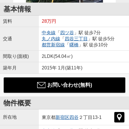
基本情報
賃料
28万円
中央線
「
四ツ谷
」駅 徒歩7分
交通
丸ノ内線
「
四谷三丁目
」駅 徒歩5分
都営新宿線
「
曙橋
」駅 徒歩10分
間取り(面積)
2LDK(54.04㎡)
築年月
2015年 1月(築11年)
お問い合わせ(無料)
物件概要
所在地
東京都
新宿区
四谷
２丁目13-1