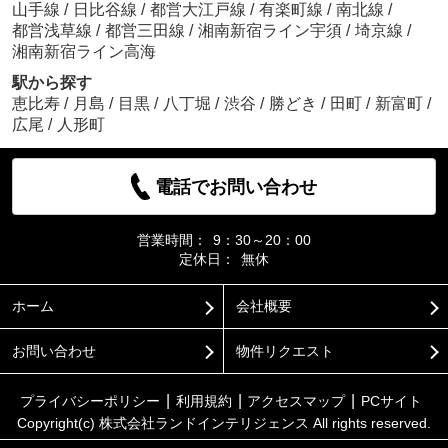
山手線
/
日比谷線
/
都営大江戸線
/
有楽町線
/
南北線
/
都営浅草線
/
都営三田線
/
湘南新宿ライン宇須
/
埼京線
/
湘南新宿ライン高海
駅から探す
恵比寿
/
月島
/
目黒
/
八丁堀
/
渋谷
/
勝どき
/
田町
/
新富町
/
広尾
/
人形町
電話でお問い合わせ
営業時間：
9：30～20：00
定休日：
無休
ホーム
会社概要
お問い合わせ
物件リクエスト
プライバシーポリシー
利用規約
アクセスマップ
PCサイト
Copyright(c) 株式会社ランドインテリジェンス All rights reserved.