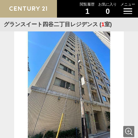
閲覧履歴
お気に入り
メニュー
1
0
グランスイート四谷二丁目レジデンス (
1
室)