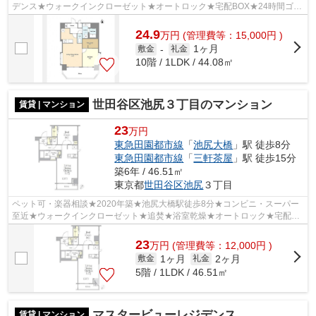
デンス★ウォークインクローゼット★オートロック★宅配BOX★24時間ゴミ
出し可★
24.9
万
円
(管理費等：15,000円 )
1ヶ月
敷金
-
礼金
10階 / 1LDK / 44.08㎡
世田谷区池尻３丁目のマンション
賃貸 | マンション
23
万円
東急田園都市線
「
池尻大橋
」駅 徒歩8分
東急田園都市線
「
三軒茶屋
」駅 徒歩15分
築6年 / 46.51㎡
東京都
世田谷区
池尻
３丁目
ペット可・楽器相談★2020年築★池尻大橋駅徒歩8分★コンビニ・スーパー
至近★ウォークインクローゼット★追焚★浴室乾燥★オートロック★宅配
BOX★24時間ゴミ出し可★
23
万
円
(管理費等：12,000円 )
1ヶ月
2ヶ月
敷金
礼金
5階 / 1LDK / 46.51㎡
マスタービューレジデンス
賃貸 | マンション