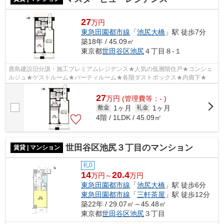
27
万円
東急田園都市線
「
池尻大橋
」駅 徒歩7分
築18年 / 45.09㎡
東京都
世田谷区
池尻
４丁目８-１
鹿島建設旧分譲・施工プレミアムレジデンス★人気の低層階住戸★コンシェ
ルジュ★ゲストルーム★パーティルーム★各階ダストボックス★内廊下★
27
万
円
(管理費等：- )
1ヶ月
1ヶ月
敷金
礼金
4階 / 1LDK / 45.09㎡
世田谷区池尻３丁目のマンション
賃貸 | マンション
礼0
14
20.4
万円～
万円
東急田園都市線
「
池尻大橋
」駅 徒歩6分
東急田園都市線
「
三軒茶屋
」駅 徒歩12分
築22年 / 29.07㎡～45.48㎡
東京都
世田谷区
池尻
３丁目