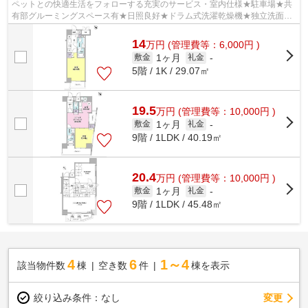
ペットとの快適生活をフォローする充実のサービス・室内仕様★駐車場★共
有部グルーミングスペース有★日照良好★ドラム式洗濯乾燥機★独立洗面★
礼金0
14
万
円
(管理費等：6,000円 )
1ヶ月
敷金
礼金
-
5階 / 1K / 29.07㎡
19.5
万
円
(管理費等：10,000円 )
1ヶ月
敷金
礼金
-
9階 / 1LDK / 40.19㎡
20.4
万
円
(管理費等：10,000円 )
1ヶ月
敷金
礼金
-
9階 / 1LDK / 45.48㎡
4
6
1～4
該当物件数
棟
空き数
件
棟を表示
変更
絞り込み条件：
なし