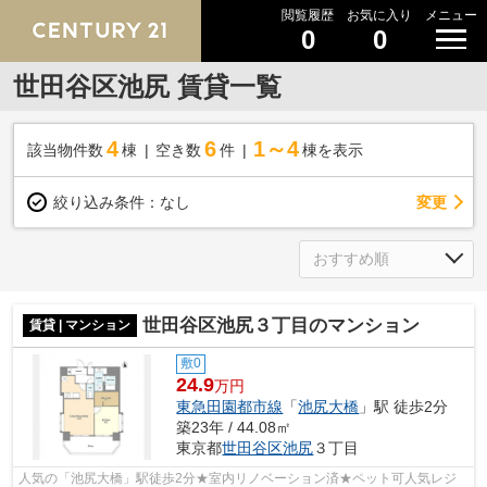
閲覧履歴
お気に入り
メニュー
0
0
世田谷区池尻 賃貸一覧
4
6
1～4
該当物件数
棟
空き数
件
棟を表示
変更
絞り込み条件：
なし
世田谷区池尻３丁目のマンション
賃貸 | マンション
敷0
24.9
万円
東急田園都市線
「
池尻大橋
」駅 徒歩2分
築23年 / 44.08㎡
東京都
世田谷区
池尻
３丁目
人気の「池尻大橋」駅徒歩2分★室内リノベーション済★ペット可人気レジ