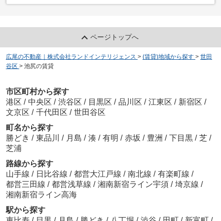
ページトップへ
広尾の不動産｜株式会社ランドインテリジェンス
>
(賃貸)地域から探す
>
世田
谷区
>
池尻の賃貸
市区町村から探す
港区
/
中央区
/
渋谷区
/
目黒区
/
品川区
/
江東区
/
新宿区
/
文京区
/
千代田区
/
世田谷区
町名から探す
勝どき
/
東品川
/
月島
/
湊
/
有明
/
赤坂
/
豊洲
/
下目黒
/
芝
/
芝浦
路線から探す
山手線
/
日比谷線
/
都営大江戸線
/
南北線
/
有楽町線
/
都営三田線
/
都営浅草線
/
湘南新宿ライン宇須
/
埼京線
/
湘南新宿ライン高海
駅から探す
恵比寿
/
目黒
/
月島
/
勝どき
/
八丁堀
/
渋谷
/
田町
/
新富町
/