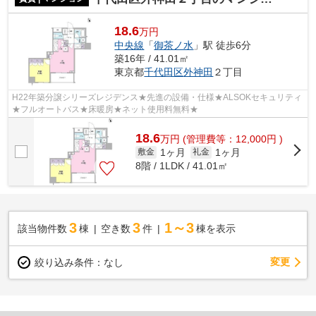
18.6
万円
中央線
「
御茶ノ水
」駅 徒歩6分
築16年 / 41.01㎡
東京都
千代田区
外神田
２丁目
H22年築分譲シリーズレジデンス★先進の設備・仕様★ALSOKセキュリティ
★フルオートバス★床暖房★ネット使用料無料★
18.6
万
円
(管理費等：12,000円 )
1ヶ月
1ヶ月
敷金
礼金
8階 / 1LDK / 41.01㎡
3
3
1～3
該当物件数
棟
空き数
件
棟を表示
変更
絞り込み条件：
なし