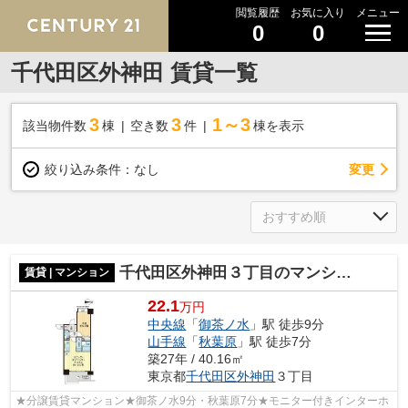
閲覧履歴
お気に入り
メニュー
0
0
千代田区外神田 賃貸一覧
3
3
1～3
該当物件数
棟
空き数
件
棟を表示
変更
絞り込み条件：
なし
千代田区外神田３丁目のマンション
賃貸 | マンション
22.1
万円
中央線
「
御茶ノ水
」駅 徒歩9分
山手線
「
秋葉原
」駅 徒歩7分
築27年 / 40.16㎡
東京都
千代田区
外神田
３丁目
★分譲賃貸マンション★御茶ノ水9分・秋葉原7分★モニター付きインターホ