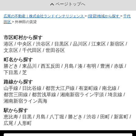
ページトップへ
広尾の不動産｜株式会社ランドインテリジェンス
>
(賃貸)地域から探す
>
千代
田区
>
外神田の賃貸
市区町村から探す
港区
/
中央区
/
渋谷区
/
目黒区
/
品川区
/
江東区
/
新宿区
/
文京区
/
千代田区
/
世田谷区
町名から探す
勝どき
/
東品川
/
西五反田
/
月島
/
湊
/
有明
/
豊洲
/
赤坂
/
下目黒
/
芝
路線から探す
山手線
/
日比谷線
/
都営大江戸線
/
有楽町線
/
南北線
/
都営三田線
/
都営浅草線
/
湘南新宿ライン宇須
/
埼京線
/
湘南新宿ライン高海
駅から探す
恵比寿
/
目黒
/
月島
/
八丁堀
/
勝どき
/
渋谷
/
田町
/
新富町
/
広尾
/
人形町