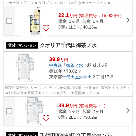
ン★全室エアコン★３口ガスコンログリル付き★オートロック★
22.1
万
円
(管理費等：15,000円 )
1ヶ月
1ヶ月
敷金
礼金
5階 / 1LDK / 40.16㎡
クオリア千代田御茶ノ水
賃貸 | マンション
39.9
万円
中央線
「
御茶ノ水
」駅 徒歩6分
築16年 / 79.02㎡
東京都
千代田区
外神田
２丁目17-6
H22年築分譲シリーズレジデンス★先進の設備・仕様★ALSOKセキュリティ
★駐車場有★床暖房★エアコン★グリル★宅配ボックス★
39.9
万
円
(管理費等：- )
1ヶ月
2ヶ月
敷金
礼金
8階 / 2LDK / 79.02㎡
千代田区外神田２丁目のマンション
賃貸 | マンション