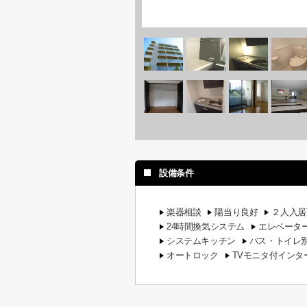
設備条件
楽器相談
陽当り良好
２人入居
24時間換気システム
エレベータ
システムキッチン
バス・トイレ
オートロック
TVモニタ付インタ