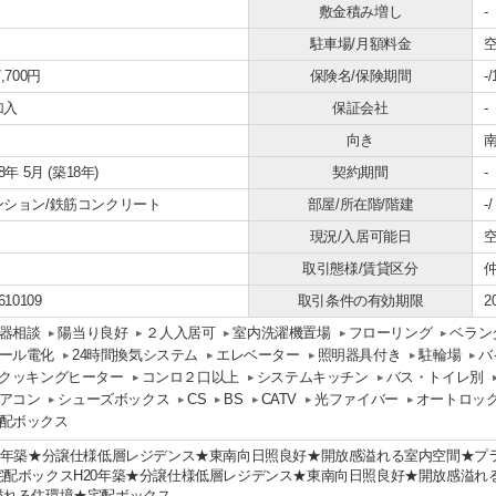
敷金積み増し
-
駐車場/月額料金
空
7,700円
保険名/保険期間
-
加入
保証会社
-
向き
08年 5月 (築18年)
契約期間
-
ンション/鉄筋コンクリート
部屋/所在階/階建
-
現況/入居可能日
空
取引態様/賃貸区分
610109
取引条件の有効期限
2
器相談
陽当り良好
２人入居可
室内洗濯機置場
フローリング
ベラン
ール電化
24時間換気システム
エレベーター
照明器具付き
駐輪場
バ
Hクッキングヒーター
コンロ２口以上
システムキッチン
バス・トイレ別
アコン
シューズボックス
CS
BS
CATV
光ファイバー
オートロッ
配ボックス
20年築★分譲仕様低層レジデンス★東南向日照良好★開放感溢れる室内空間★プ
宅配ボックスH20年築★分譲仕様低層レジデンス★東南向日照良好★開放感溢れ
溢れる住環境★宅配ボックス