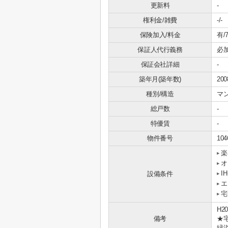
更新料
-
権利金/雑費
-/-
保険加入/料金
有/
保証人代行義務
必
保証会社詳細
-
築年月(築年数)
20
種別/構造
マ
総戸数
-
特優賃
-
物件番号
104
楽
オ
I
設備条件
エ
宅
H
備考
★
緑