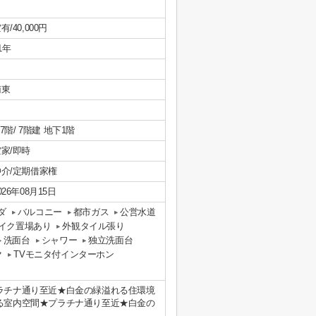
有/40,000円
/1年
南東
/ 7階/ 7階建 地下1階
家/即時
仲介/定期借家権
026年08月15日
ダ
バルコニー
都市ガス
公営水道
イク置場あり
外観タイル張り
洗面台
シャワー
独立洗面台
ク
TVモニタ付インターホン
ラチナ通り至近★白金の緑溢れる住環境
る室内空間★プラチナ通り至近★白金の