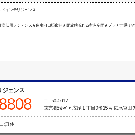
ンドインテリジェンス
譲仕様低層レジデンス★東南向日照良好★開放感溢れる室内空間★プラチナ通り
リジェンス
-8808
〒150-0012
東京都渋谷区広尾１丁目9番15号 広尾宮田
休日:無休