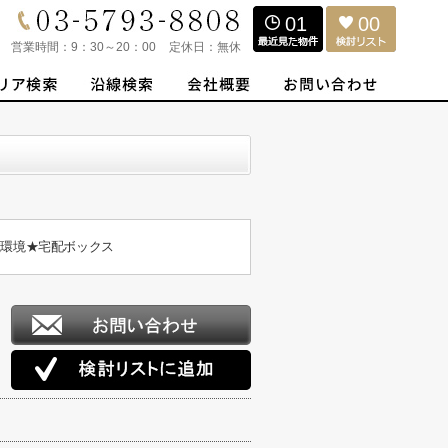
01
00
営業時間：
9：30～20：00
定休日：
無休
住環境★宅配ボックス