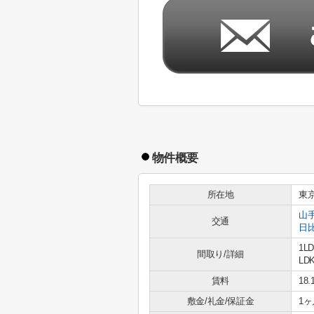
物件概要
所在地
東
山
交通
日
1L
間取り/詳細
LDK
賃料
18
敷金/礼金/保証金
1ヶ