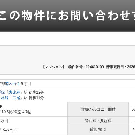
【マンション】
物件番号：104610109
情報更新日：2026
京都
港区
白金
６丁目
手線
「
恵比寿
」駅 徒歩12分
比谷線
「
広尾
」駅 徒歩11分
DK
面積/バルコニー面積
3
 10.5帖
/
洋室 4.7帖
.1万円
管理費・共益費
-
月/1.5ヶ月/-
償却/敷引
-/-