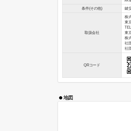
条件(その他)
鍵交
株
東
TEL
取扱会社
東京
株
社
社
QRコード
地図