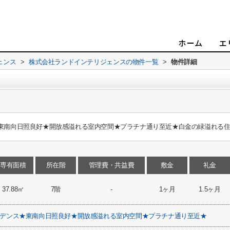
ェンス
>
株式会社ランドインテリジェンスの物件一覧
>
物件詳細
★東南向日照良好★開放感溢れる室内空間★プラチナ通り至近★白金の緑溢れる
専有面積
所在階
管理費・共益費
敷金
礼金
37.88㎡
7階
-
1ヶ月
1.5ヶ月
ジデンス★東南向日照良好★開放感溢れる室内空間★プラチナ通り至近★