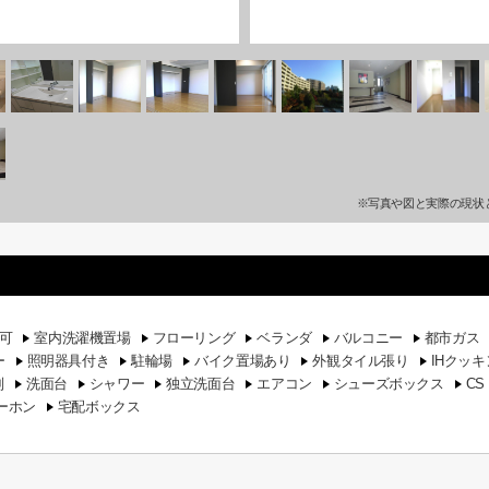
※写真や図と実際の現状
可
室内洗濯機置場
フローリング
ベランダ
バルコニー
都市ガス
ー
照明器具付き
駐輪場
バイク置場あり
外観タイル張り
IHクッ
別
洗面台
シャワー
独立洗面台
エアコン
シューズボックス
CS
ーホン
宅配ボックス