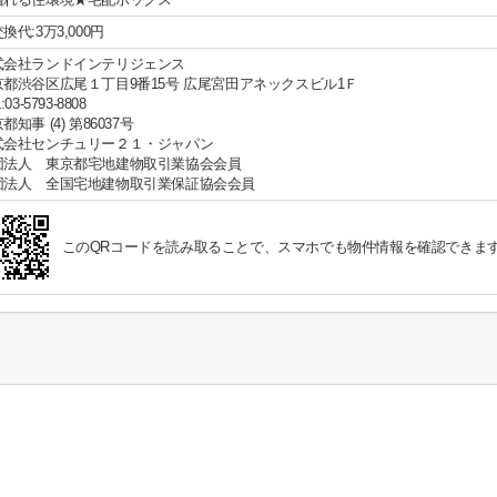
換代:3万3,000円
式会社ランドインテリジェンス
京都渋谷区広尾１丁目9番15号 広尾宮田アネックスビル1Ｆ
:03-5793-8808
都知事 (4) 第86037号
式会社センチュリー２１・ジャパン
団法人 東京都宅地建物取引業協会会員
団法人 全国宅地建物取引業保証協会会員
このQRコードを読み取ることで、スマホでも物件情報を確認できま