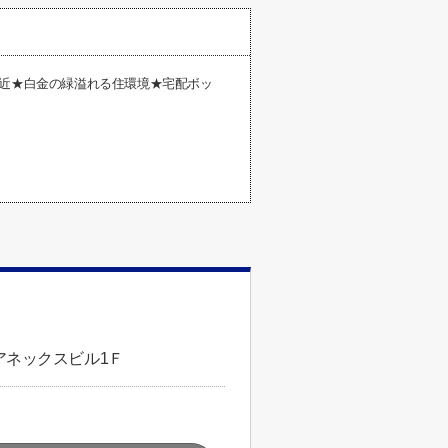
至近★白金の緑溢れる住環境★宅配ボッ
アネックスビル1Ｆ