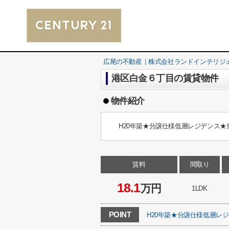
広尾の不動産｜株式会社ランドインテリジ
港区白金６丁目の賃貸物件
物件紹介
H20年築★分譲仕様低層レジデンス
賃料
間取り
18.1
万円
1LDK
POINT
H20年築★分譲仕様低層レ