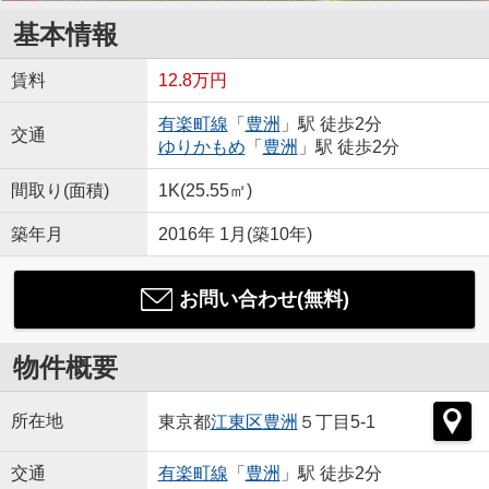
基本情報
賃料
12.8万円
有楽町線
「
豊洲
」駅 徒歩2分
交通
ゆりかもめ
「
豊洲
」駅 徒歩2分
間取り(面積)
1K(25.55㎡)
築年月
2016年 1月(築10年)
お問い合わせ(無料)
物件概要
所在地
東京都
江東区
豊洲
５丁目5-1
交通
有楽町線
「
豊洲
」駅 徒歩2分