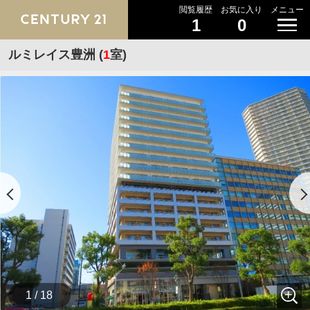
閲覧履歴
お気に入り
メニュー
1
0
ルミレイス豊洲 (
1
室)
1 / 18