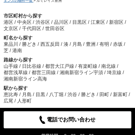
ェンスの物件一覧
>
ルミレイス豊洲
市区町村から探す
港区
/
中央区
/
渋谷区
/
品川区
/
目黒区
/
江東区
/
新宿区
/
文京区
/
千代田区
/
世田谷区
町名から探す
東品川
/
勝どき
/
西五反田
/
湊
/
月島
/
豊洲
/
有明
/
赤坂
/
芝
/
港南
路線から探す
山手線
/
日比谷線
/
都営大江戸線
/
有楽町線
/
南北線
/
都営浅草線
/
都営三田線
/
湘南新宿ライン宇須
/
埼京線
/
湘南新宿ライン高海
駅から探す
恵比寿
/
月島
/
目黒
/
八丁堀
/
渋谷
/
勝どき
/
田町
/
新富町
/
広尾
/
人形町
電話でお問い合わせ