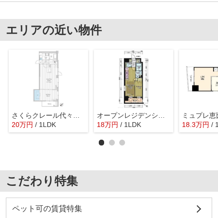
エリアの近い物件
さくらクレール代々木公園
オープンレジデンシア代々木
ミュプレ恵
20
万
円
/ 1LDK
18
万
円
/ 1LDK
18.3
万
円
/
こだわり特集
ペット可の賃貸特集