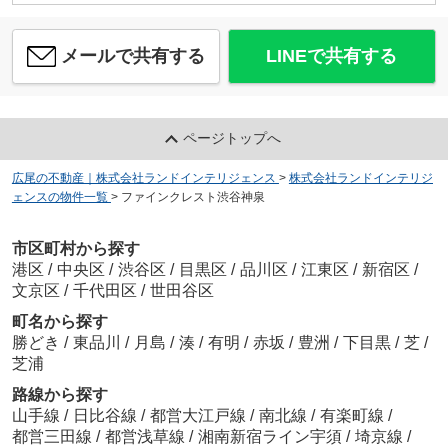
メールで共有する
LINEで共有する
ページトップへ
広尾の不動産｜株式会社ランドインテリジェンス
>
株式会社ランドインテリジ
ェンスの物件一覧
>
ファインクレスト渋谷神泉
市区町村から探す
港区
/
中央区
/
渋谷区
/
目黒区
/
品川区
/
江東区
/
新宿区
/
文京区
/
千代田区
/
世田谷区
町名から探す
勝どき
/
東品川
/
月島
/
湊
/
有明
/
赤坂
/
豊洲
/
下目黒
/
芝
/
芝浦
路線から探す
山手線
/
日比谷線
/
都営大江戸線
/
南北線
/
有楽町線
/
都営三田線
/
都営浅草線
/
湘南新宿ライン宇須
/
埼京線
/