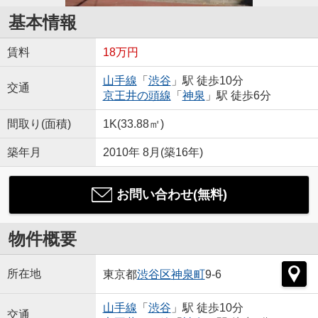
基本情報
賃料
18万円
山手線
「
渋谷
」駅 徒歩10分
交通
京王井の頭線
「
神泉
」駅 徒歩6分
間取り(面積)
1K(33.88㎡)
築年月
2010年 8月(築16年)
お問い合わせ(無料)
物件概要
所在地
東京都
渋谷区
神泉町
9-6
山手線
「
渋谷
」駅 徒歩10分
交通