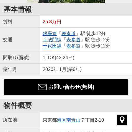
基本情報
賃料
25.8万円
銀座線
「
表参道
」駅 徒歩12分
交通
半蔵門線
「
表参道
」駅 徒歩12分
千代田線
「
表参道
」駅 徒歩12分
間取り(面積)
1LDK(42.24㎡)
築年月
2020年 1月(築6年)
お問い合わせ(無料)
物件概要
所在地
東京都
港区
南青山
７丁目2-10